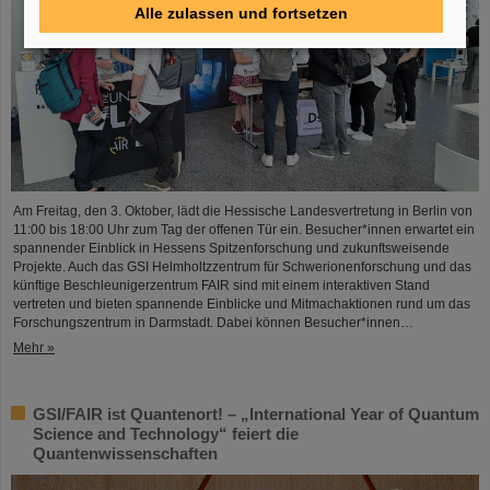
Alle zulassen und fortsetzen
Am Freitag, den 3. Oktober, lädt die Hessische Landesvertretung in Berlin von
11:00 bis 18:00 Uhr zum Tag der offenen Tür ein. Besucher*innen erwartet ein
spannender Einblick in Hessens Spitzenforschung und zukunftsweisende
Projekte. Auch das GSI Helmholtzzentrum für Schwerionenforschung und das
künftige Beschleunigerzentrum FAIR sind mit einem interaktiven Stand
vertreten und bieten spannende Einblicke und Mitmachaktionen rund um das
Forschungszentrum in Darmstadt. Dabei können Besucher*innen…
Mehr »
GSI/FAIR ist Quantenort! – „International Year of Quantum
Science and Technology“ feiert die
Quantenwissenschaften