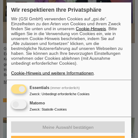
Wir respektieren Ihre Privatsphäre
Wir (GSI GmbH) verwenden Cookies auf „gsi.de“.
Einzelheiten zu den Arten von Cookies und ihrem Zweck
finden Sie unten und in unserem
Cookie-Hinweis
. Bitte
willigen Sie in die Verwendung von Cookies ein, wie in
unserem Cookie-Hinweis beschrieben, indem Sie auf
„Alle zulassen und fortsetzen“ klicken, um die
bestmögliche Nutzererfahrung auf unseren Webseiten zu
GSI/FAIR hat eine Zusammenarbeit mit ABB vereinbart, um die
haben. Sie können auch Ihre bevorzugten Einstellungen
Energieeffizienz seiner wissenschaftlichen Infrastruktur zu verbessern. Das
vornehmen oder Cookies ablehnen (mit Ausnahme
Kooperationsprojekt mit ABB, das vor Kurzem vor Ort in Darmstadt offiziell
unbedingt erforderlicher Cookies).
gestartet wurde, konzentriert sich auf die hochentwickelte technische
Infrastruktur innerhalb des bestehenden und in Betrieb befindlichen GSI-
Cookie-Hinweis und weitere Informationen
.
Beschleunigerkomplexes.
Mehr »
Essentials
(immer erforderlich)
Zweck
:
Unbedingt erforderliche Cookies
Element Hassium und Spitzenforschung: GSI und FAIR
Matomo
beim Tag der offenen Tür in der Hessischen
Zweck
:
Statistik-Cookies
Landesvertretung in Berlin
Meine Auswahl bestätigen