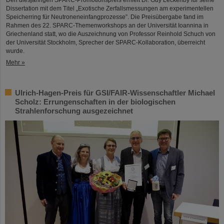
Den diesjährigen SPARC-Promotionspreis erhielt Dr. Guy Leckenby für seine
Dissertation mit dem Titel „Exotische Zerfallsmessungen am experimentellen
Speicherring für Neutroneneinfangprozesse”. Die Preisübergabe fand im
Rahmen des 22. SPARC-Themenworkshops an der Universität Ioannina in
Griechenland statt, wo die Auszeichnung von Professor Reinhold Schuch von
der Universität Stockholm, Sprecher der SPARC-Kollaboration, überreicht
wurde.
Mehr »
Ulrich-Hagen-Preis für GSI/FAIR-Wissenschaftler Michael
Scholz: Errungenschaften in der biologischen
Strahlenforschung ausgezeichnet