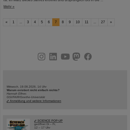
ist. Im März dieses Jahres eröffnet und ursprünglich bis in die ...
Mehr »
«
1
...
3
4
5
6
7
8
9
10
11
...
27
»
instagram
linkedin
youtube
helmholtz.social
facebook
Mittwoch, 19.08.2026, 14 Uhr
Warum existiert nicht einfach nichts?
Hannah Elfner,
GSI/FAIR/Goethe-Universität
Anmeldung und weitere Informationen
SCIENCE POP-UP
geöffnet Di – Fr,
12 – 17 Uhr