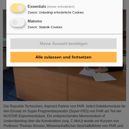
Construction Memorandum of Understanding
Essentials
(immer erforderlich)
Zweck
:
Unbedingt erforderliche Cookies
Matomo
Zweck
:
Statistik-Cookies
Meine Auswahl bestätigen
Alle zulassen und fortsetzen
Die Republik Tschechien, Aspirant Partner von FAIR, liefert Detektormodule für
den Einsatz im Super-Fragmentseparator (Super-FRS) von FAIR als Teil der
NUSTAR-Experimentsäule. Ein entsprechendes Memorandum of
Understanding über die Konstruktion (sog. C-MoU) wurde vor Kurzem von
Professor Thomas Nilsson, Wissenschaftlicher Geschäftsführer von FAIR und