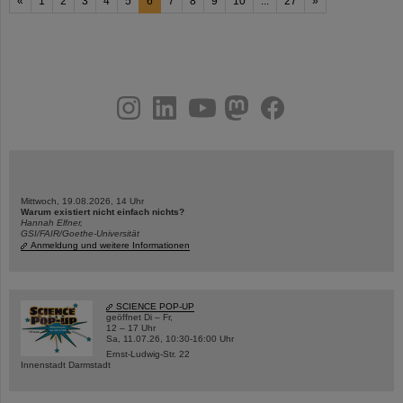
«
1
2
3
4
5
6
7
8
9
10
...
27
»
instagram
linkedin
youtube
helmholtz.social
facebook
Mittwoch, 19.08.2026, 14 Uhr
Warum existiert nicht einfach nichts?
Hannah Elfner,
GSI/FAIR/Goethe-Universität
Anmeldung und weitere Informationen
SCIENCE POP-UP
geöffnet Di – Fr,
12 – 17 Uhr
Sa, 11.07.26, 10:30-16:00 Uhr
Ernst-Ludwig-Str. 22
Innenstadt Darmstadt