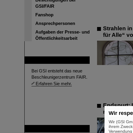
GSI/FAIR
Fanshop
Ansprechpersonen
Strahlen i
Aufgaben der Presse- und
für Alle“ 
Öffentlichkeitsarbeit
FAIR
Bei GSI entsteht das neue
Beschleunigerzentrum FAIR.
Erfahren Sie mehr.
Endspurt: 
näher
Wir respe
Wir (GSI Gmb
ihrem Zweck
GSI ist Mitglied bei
Verwendung v