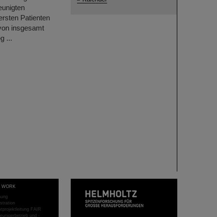
eunigten
ersten Patienten
 von insgesamt
 ...
T WORK
hung
stration
projektleitung FAIR
eunigerbetrieb und -