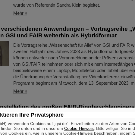
wurde von Referentin Sandra Klein begleitet.
Mehr »
n verschiedenen Anwendungen – Vortragsreihe „
von GSI und FAIR weiterhin als Hybridformat
Die Vortragsreihe „Wissenschaft für Alle“ von GSI und FAIR w
zweiten Halbjahr des Jahres 2023 als Hybridformat fortgesetzt.
können entweder nach Voranmeldung an der Präsenzveransta
von GSI/FAIR teilnehmen oder sich mit einem internetfähigen 
beispielsweise einem Laptop, Mobiltelefon oder Tablet über ein
die Übertragung der Veranstaltung per Videokonferenz einwäh
Programm beginnt am Mittwoch, dem 13. September 2023, m
Mehr »
Installation des großen FAIR-Ringbeschleunigers
ktieren Ihre Privatsphäre
Während die Rohbauarbeiten auf dem Baufeld voranschreiten 
H) verwenden Cookies auf „gsi.de“. Einzelheiten zu den Arten von Co
 finden Sie unten und in unserem
Cookie-Hinweis
. Bitte willigen Sie in 
Entwicklung und Fertigung der Hightech-Komponenten für das
on Cookies ein, wie in unserem Cookie-Hinweis beschrieben, indem Si