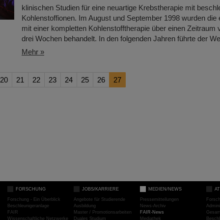
klinischen Studien für eine neuartige Krebstherapie mit beschl
Kohlenstoffionen. Im August und September 1998 wurden die 
mit einer kompletten Kohlenstofftherapie über einen Zeitraum
drei Wochen behandelt. In den folgenden Jahren führte der Weg
Mehr »
20
21
22
23
24
25
26
27
FORSCHUNG
JOBS/KARRIERE
MEDIEN/NEWS
A
Forschung - Ein Überblick
Angebote für Studierende
Pressemitteilungen
Forsc
Beschleunigeranlage
Ausbildung
News-Archiv
Admini
FAIR
Master / Promotionsarbeiten
FAIR-News
Gesamt
Wissenschaftliche Netzwerke
Duales Studium
Mediathek
Beschl