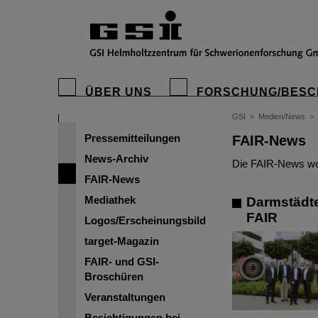
ÜBER UNS
FORSCHUNG/BESC
GSI
>
Medien/News
>
Pressemitteilungen
FAIR-News
News-Archiv
Die FAIR-News wer
FAIR-News
Mediathek
Darmstädte
FAIR
Logos/Erscheinungsbild
target-Magazin
FAIR- und GSI-
Broschüren
Veranstaltungen
Besichtigungen bei