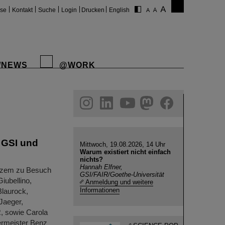
ise
Kontakt
Suche
Login
Drucken
English
/NEWS
@WORK
gram
linkedin
youtube
helmholtz.social
facebook
 GSI und
Mittwoch, 19.08.2026, 14 Uhr
Warum existiert nicht einfach
nichts?
Hannah Elfner,
rzem zu Besuch
GSI/FAIR/Goethe-Universität
iubellino,
Anmeldung und weitere
Informationen
Blaurock,
Jaeger,
R, sowie Carola
ermeister Benz