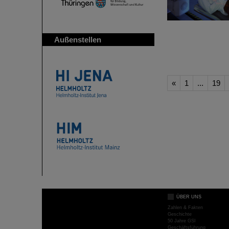
Außenstellen
«
1
...
19
ÜBER UNS
Zahlen & Fakten
Geschichte
50 Jahre GSI
Geschäftsführung