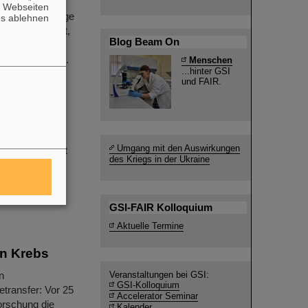
heidenden
n Webseiten
llt: Die Montage
es ablehnen
ird vorbereitet,
Blog Beam On
nnen. Die
 und SMG (Site…
Menschen
...hinter GSI
und FAIR.
ler und einen
Umgang mit den Auswirkungen
ikash Sinha ist
des Kriegs in der Ukraine
GSI-FAIR Kolloquium
Aktuelle Termine
en Krebs
n
Veranstaltungen bei GSI:
GSI-Kolloquium
etransfer: Vor 25
Accelerator Seminar
orschung die
Kalender