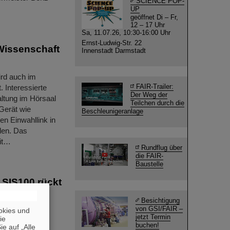
SCIENCE POP-
UP
geöffnet Di – Fr,
12 – 17 Uhr
Sa, 11.07.26, 10:30-16:00 Uhr
Ernst-Ludwig-Str. 22
Wissenschaft
Innenstadt Darmstadt
ird auch im
FAIR-Trailer:
 Interessierte
Der Weg der
ltung im Hörsaal
Teilchen durch die
Gerät wie
Beschleunigeranlage
en Einwahllink in
len. Das
it…
Rundflug über
die FAIR-
Baustelle
 SIS100 rückt
Besichtigung
von GSI/FAIR –
und die
okies und
jetzt Termin
die
 künftige
buchen!
e auf „Alle