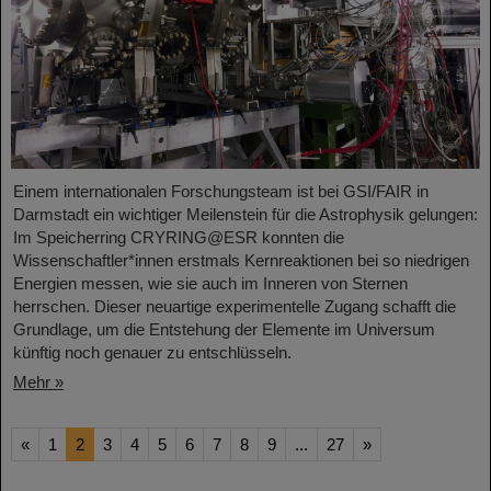
Einem internationalen Forschungsteam ist bei GSI/FAIR in
Darmstadt ein wichtiger Meilenstein für die Astrophysik gelungen:
Im Speicherring CRYRING@ESR konnten die
Wissenschaftler*innen erstmals Kernreaktionen bei so niedrigen
Energien messen, wie sie auch im Inneren von Sternen
herrschen. Dieser neuartige experimentelle Zugang schafft die
Grundlage, um die Entstehung der Elemente im Universum
künftig noch genauer zu entschlüsseln.
Mehr »
«
1
2
3
4
5
6
7
8
9
...
27
»