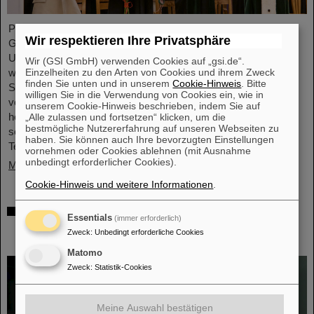
Professor Paolo Giubellino, ehemaliger Wissenschaftlicher
Wir respektieren Ihre Privatsphäre
Geschäftsführer von GSI und FAIR, ist von der Technischen
Universität Warschau mit der Ehrendoktorwürde ausgezeichnet
Wir (GSI GmbH) verwenden Cookies auf „gsi.de“.
Einzelheiten zu den Arten von Cookies und ihrem Zweck
worden. Sie wurde am 6. Mai 2026 im Rahmen einer feierlichen
finden Sie unten und in unserem
Cookie-Hinweis
. Bitte
Sitzung des Senats der Technischen Universität Warschau
willigen Sie in die Verwendung von Cookies ein, wie in
verliehen. Die Universität würdigt damit Giubellinos
unserem Cookie-Hinweis beschrieben, indem Sie auf
herausragende Beiträge zur Kern- und Teilchenphysik sowie
„Alle zulassen und fortsetzen“ klicken, um die
bestmögliche Nutzererfahrung auf unseren Webseiten zu
seine langjährige und erfolgreiche Zusammenarbeit mit der
haben. Sie können auch Ihre bevorzugten Einstellungen
Technischen Universität Warschau. ...
vornehmen oder Cookies ablehnen (mit Ausnahme
unbedingt erforderlicher Cookies).
Mehr »
Cookie-Hinweis und weitere Informationen
.
Millionenförderung des BMFTR für
Essentials
(immer erforderlich)
Fusionsforschung – Dr. Yannik Zobus von
Zweck
:
Unbedingt erforderliche Cookies
GSI/FAIR wirbt Nachwuchsgruppe ein
Matomo
Zweck
:
Statistik-Cookies
Meine Auswahl bestätigen