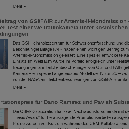
Mehr »
Beitrag von GSI/FAIR zur Artemis-II-Mondmission 
her Test einer Weltraumkamera unter kosmischen
edingungen
Das GSI Helmholtzzentrum für Schwerionenforschung und die 
Beschleunigeranlage FAIR haben einen wichtigen Beitrag zum 
Artemis-II-Mondmission geleistet. Eine speziell entwickelte K
Einsatz im Weltraum wurde im Vorfeld erfolgreich unter realit
Bedingungen am Teilchenbeschleuniger von GSI und FAIR get
Kamera – ein speziell angepasstes Modell der Nikon Z9 – wu
von der NASA am Teilchenbeschleuniger von GSI/FAIR umfang
Mehr »
tationspreis für Dario Ramirez und Pavish Subr
Die CBM-Kollaboration hat zwei Nachwuchsforschende mit 
Thesis Award“ für herausragende Promotionsarbeiten ausgeze
Preise wurden vor Kurzem während des CBM-Kollaborations