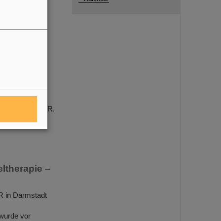
ology e.V.
lliten
rs von GSI/FAIR.
 GSI/FAIR, mit
ltherapie –
R in Darmstadt
wurde vor