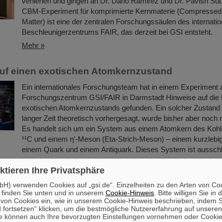
verliehen und gingen an Dr. Dario Ramirez und Dr. Pavish Su
CBM-Experiment für komprimierte Kernmaterie (Compressed
Matter) ist eine der zentralen Forschungssäulen des internati
Beschleunigerzentrums FAIR, das derzeit bei GSI entsteht.
Mehr »
uf einen exotischen Atomkernzustand
Ein internationales Forschungsteam hat in einem Experiment
Forschungszentrum GSI/FAIR in Darmstadt Hinweise auf die 
exotischen Atomkernzustands gefunden. Ein solcher Zustand i
langer Zeit theoretisch vorhergesagt, wurde bisher aber noch 
Es handelt sich um ein System aus einem Atomkern des Kohle
¹¹C und einem η′‑Meson (Eta-Strich-Meson) – einem kurzlebi
einem Quark und einem Antiquark. Dieses System ist aussch
Mehr »
ktieren Ihre Privatsphäre
H) verwenden Cookies auf „gsi.de“. Einzelheiten zu den Arten von Co
an Günther Rosner
 finden Sie unten und in unserem
Cookie-Hinweis
. Bitte willigen Sie in 
on Cookies ein, wie in unserem Cookie-Hinweis beschrieben, indem Si
FAIR und GSI trauern um Prof. Dr. Günther Rosner, einen leid
 fortsetzen“ klicken, um die bestmögliche Nutzererfahrung auf unsere
Physiker, Mitbegründer von FAIR und unablässigen Verfechte
e können auch Ihre bevorzugten Einstellungen vornehmen oder Cooki