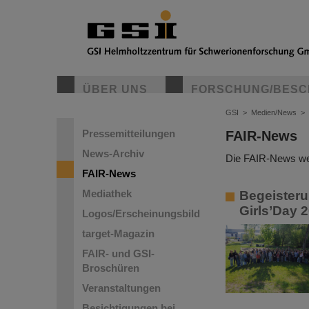
ÜBER UNS
FORSCHUNG/BESC
GSI
>
Medien/News
>
Pressemitteilungen
FAIR-News
News-Archiv
Die FAIR-News wer
FAIR-News
Mediathek
Begeisteru
Girls’Day 
Logos/Erscheinungsbild
target-Magazin
FAIR- und GSI-
Broschüren
Veranstaltungen
Besichtigungen bei