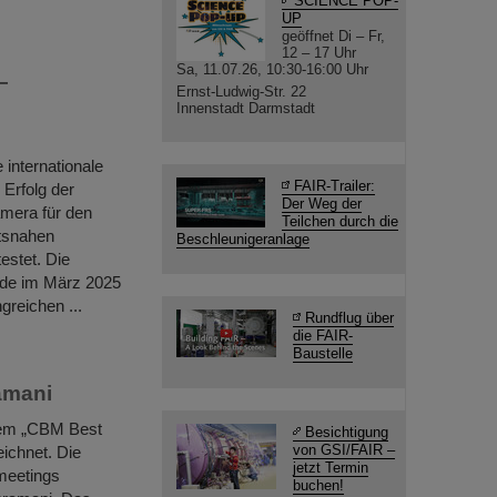
SCIENCE POP-
UP
geöffnet Di – Fr,
12 – 17 Uhr
Sa, 11.07.26, 10:30-16:00 Uhr
–
Ernst-Ludwig-Str. 22
Innenstadt Darmstadt
internationale
FAIR-Trailer:
Erfolg der
Der Weg der
amera für den
Teilchen durch die
ätsnahen
Beschleunigeranlage
estet. Die
rde im März 2025
reichen ...
Rundflug über
die FAIR-
Baustelle
amani
dem „CBM Best
Besichtigung
von GSI/FAIR –
ichnet. Die
jetzt Termin
meetings
buchen!