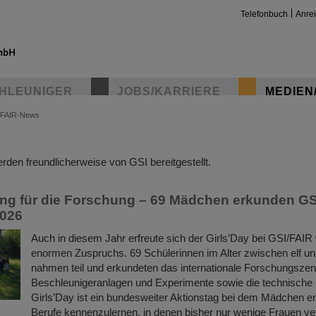
Telefonbuch
Anre
HLEUNIGER
JOBS/KARRIERE
MEDIEN
FAIR-News
insta
den freundlicherweise von GSI bereitgestellt.
ng für die Forschung – 69 Mädchen erkunden G
2026
Auch in diesem Jahr erfreute sich der Girls’Day bei GSI/FAIR
enormen Zuspruchs. 69 Schülerinnen im Alter zwischen elf u
nahmen teil und erkundeten das internationale Forschungszen
Beschleunigeranlagen und Experimente sowie die technische I
Girls’Day ist ein bundesweiter Aktionstag bei dem Mädchen e
Berufe kennenzulernen, in denen bisher nur wenige Frauen ver