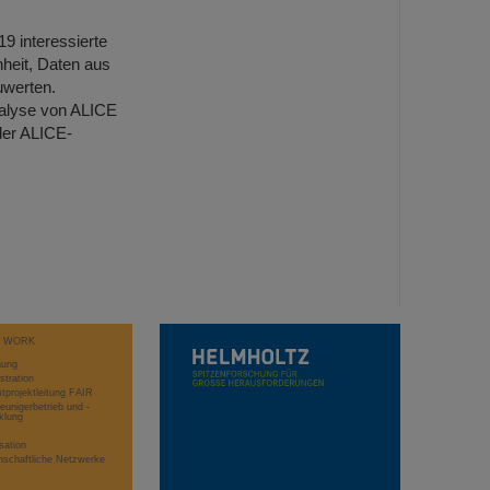
9 interessierte
heit, Daten aus
werten.
nalyse von ALICE
der ALICE-
T WORK
hung
stration
projektleitung FAIR
eunigerbetrieb und -
klung
sation
schaftliche Netzwerke