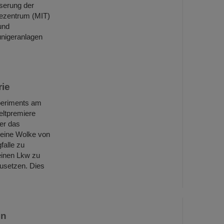
sserung der
iezentrum (MIT)
und
unigeranlagen
rie
periments am
ltpremiere
ber das
 eine Wolke von
falle zu
einen Lkw zu
usetzen. Dies
en