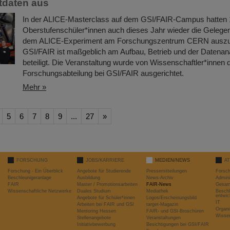
tdaten aus
In der ALICE-Masterclass auf dem GSI/FAIR-Campus hatten 1
Oberstufenschüler*innen auch dieses Jahr wieder die Gelegen
dem ALICE-Experiment am Forschungszentrum CERN auszu
GSI/FAIR ist maßgeblich am Aufbau, Betrieb und der Datena
beteiligt. Die Veranstaltung wurde von Wissenschaftler*innen 
Forschungsabteilung bei GSI/FAIR ausgerichtet.
Mehr »
5
6
7
8
9
...
27
»
FORSCHUNG
JOBS/KARRIERE
MEDIEN/NEWS
A
Forschung - Ein Überblick
Angebote für Studierende
Pressemitteilungen
Forsc
Beschleunigeranlage
Ausbildung
News-Archiv
Admini
FAIR
Master / Promotionsarbeiten
FAIR-News
Gesamt
Wissenschaftliche Netzwerke
Duales Studium
Mediathek
Beschl
entwic
Angebote für Schüler*innen
Logos/Erscheinungsbild
IT
Arbeiten bei FAIR und GSI
target-Magazin
Organi
Mentoring Hessen
FAIR- und GSI-Broschüren
Wissen
Stellenangebote
Veranstaltungen
Initiativbewerbung
Besichtigungen bei GSI/FAIR