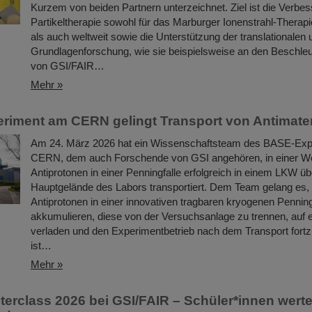
Kurzem von beiden Partnern unterzeichnet. Ziel ist die Verbe
Partikeltherapie sowohl für das Marburger Ionenstrahl-Therap
als auch weltweit sowie die Unterstützung der translationalen 
Grundlagenforschung, wie sie beispielsweise an den Beschle
von GSI/FAIR…
Mehr »
iment am CERN gelingt Transport von Antimate
Am 24. März 2026 hat ein Wissenschaftsteam des BASE-Ex
CERN, dem auch Forschende von GSI angehören, in einer We
Antiprotonen in einer Penningfalle erfolgreich in einem LKW ü
Hauptgelände des Labors transportiert. Dem Team gelang es,
Antiprotonen in einer innovativen tragbaren kryogenen Penning
akkumulieren, diese von der Versuchsanlage zu trennen, auf 
verladen und den Experimentbetrieb nach dem Transport fortz
ist…
Mehr »
erclass 2026 bei GSI/FAIR – Schüler*innen wert