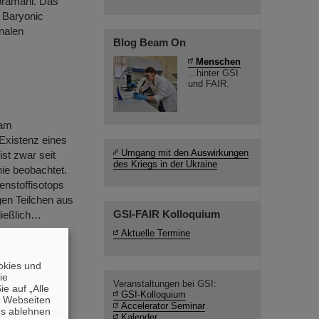
bramani. Das
 Baryonic
onalen
Blog Beam On
Menschen
...hinter GSI
und FAIR.
 am
Existenz eines
Umgang mit den Auswirkungen
st zwar seit
des Kriegs in der Ukraine
nie beobachtet.
nstoffisotops
gen Teilchen aus
GSI-FAIR Kolloquium
ließlich…
Aktuelle Termine
okies und
die
Veranstaltungen bei GSI:
e auf „Alle
enschaftlichen
GSI-Kolloquium
n Webseiten
Accelerator Seminar
r des FAIR
es ablehnen
Kalender