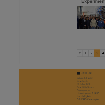
Experimen
«
1
2
3
4
ÜBER UNS
Zahlen & Fakten
Geschichte
50 Jahre GSI
Geschäftsführung
Organigramm
Hinweis geben & LkSG
Nachhaltigkeit
GSI/FAIR-Campusplan