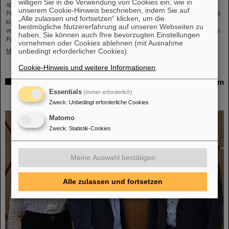
willigen Sie in die Verwendung von Cookies ein, wie in
spannender Einblick in Hessens Spitzenforschung und zukunftsweisende
unserem Cookie-Hinweis beschrieben, indem Sie auf
Projekte. Auch das GSI Helmholtzzentrum für Schwerionenforschung und das
„Alle zulassen und fortsetzen“ klicken, um die
künftige Beschleunigerzentrum FAIR sind mit einem interaktiven Stand
bestmögliche Nutzererfahrung auf unseren Webseiten zu
vertreten und bieten spannende Einblicke und Mitmachaktionen rund um das
haben. Sie können auch Ihre bevorzugten Einstellungen
Forschungszentrum in Darmstadt. Dabei können Besucher*innen…
vornehmen oder Cookies ablehnen (mit Ausnahme
unbedingt erforderlicher Cookies).
Mehr »
Cookie-Hinweis und weitere Informationen
.
GSI/FAIR ist Quantenort! – „International Year of Quantum
Science and Technology“ feiert die
Essentials
(immer erforderlich)
Quantenwissenschaften
Zweck
:
Unbedingt erforderliche Cookies
Matomo
Zweck
:
Statistik-Cookies
Meine Auswahl bestätigen
Alle zulassen und fortsetzen