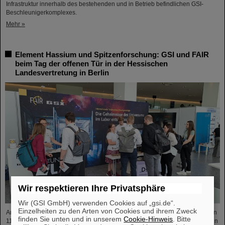
Infrastruktur innerhalb des bestehenden und in Betrieb befindlichen GSI-
Beschleunigerkomplexes.
Mehr »
Element Hassium und Spitzenforschung: GSI und FAIR
beim Tag der offenen Tür in der Hessischen
Landesvertretung in Berlin
Wir respektieren Ihre Privatsphäre
Wir (GSI GmbH) verwenden Cookies auf „gsi.de“.
Einzelheiten zu den Arten von Cookies und ihrem Zweck
Am Freitag, den 3. Oktober, lädt die Hessische Landesvertretung in Berlin von
finden Sie unten und in unserem
Cookie-Hinweis
. Bitte
11:00 bis 18:00 Uhr zum Tag der offenen Tür ein. Besucher*innen erwartet ein