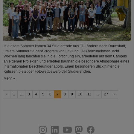
In diesem Sommer kamen 34 Studierende aus 11 Ländern nach Darmstadt,
um am Summer Student Program von GSI und FAIR teilzunehmen. Acht
Wochen lang tauchten sie in die Forschung ein, arbeiteten auf dem Campus
an eigenen Projekten und erlebten hautnah die besondere Atmosphäre eines
internationalen Beschleunigerlabors. Einen besonderen Blick hinter die
Kulissen bietet der Fotowettbewerb der Studierenden.
Mehr »
«
1
...
3
4
5
6
7
8
9
10
11
...
27
»
instagram
linkedin
youtube
helmholtz.social
facebook