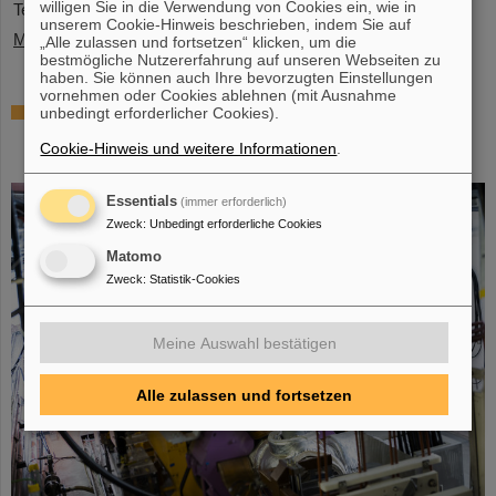
willigen Sie in die Verwendung von Cookies ein, wie in
Teilchenbeschleunigeranlage FAIR.…
unserem Cookie-Hinweis beschrieben, indem Sie auf
Mehr »
„Alle zulassen und fortsetzen“ klicken, um die
bestmögliche Nutzererfahrung auf unseren Webseiten zu
haben. Sie können auch Ihre bevorzugten Einstellungen
vornehmen oder Cookies ablehnen (mit Ausnahme
Gleichzeitige Beschleunigung von zwei
unbedingt erforderlicher Cookies).
Ionenstrahlen: Einzigartiges Verfahren im
Cookie-Hinweis und weitere Informationen
.
Ringbeschleuniger SIS18 demonstriert
Essentials
(immer erforderlich)
Zweck
:
Unbedingt erforderliche Cookies
Matomo
Zweck
:
Statistik-Cookies
Meine Auswahl bestätigen
Alle zulassen und fortsetzen