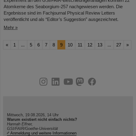
Experiment an den GSI/FAIR-Beschleunigeranlagen konnten 22
Atomkerne des Seaborgium-257 nachgewiesen werden. Die
Ergebnisse sind im Fachjournal Physical Review Letters
veröffentlicht und als “Editor’s Suggestion” ausgezeichnet.
Mehr »
«
1
...
5
6
7
8
9
10
11
12
13
...
27
»
instagram
linkedin
youtube
helmholtz.social
facebook
Mittwoch, 19.08.2026, 14 Uhr
Warum existiert nicht einfach nichts?
Hannah Elfner,
GSI/FAIR/Goethe-Universität
Anmeldung und weitere Informationen