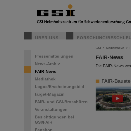
ÜBER UNS
FORSCHUNG/BESCHLE
GSI
>
Medien/News
>
Pressemitteilungen
FAIR-News
News-Archiv
Die FAIR-News werd
FAIR-News
Mediathek
FAIR-Baustel
Logos/Erscheinungsbild
target-Magazin
FAIR- und GSI-Broschüren
Veranstaltungen
Besichtigungen bei
GSI/FAIR
Fanshop