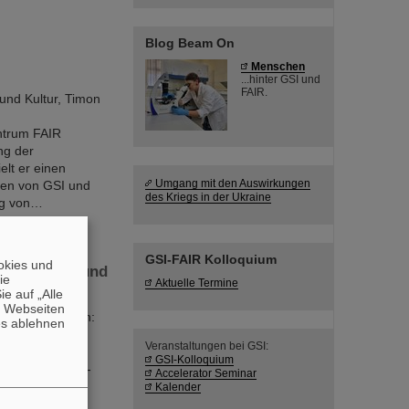
Blog Beam On
Menschen
...hinter GSI und
FAIR.
und Kultur, Timon
ntrum FAIR
ng der
lt er einen
Umgang mit den Auswirkungen
iven von GSI und
des Kriegs in der Ukraine
ung von…
GSI-FAIR Kolloquium
okies und
de von GSI und
die
Aktuelle Termine
e auf „Alle
n Webseiten
offe entwickeln:
es ablehnen
nellen
Veranstaltungen bei GSI:
es GSI
GSI-Kolloquium
 des Helmholtz-
Accelerator Seminar
eine neuartige
Kalender
er zukünftigen