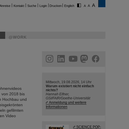
Anreise
Kontakt
Suche
Login
Drucken
English
@WORK
ram
linkedin
youtube
helmholtz.social
facebook
Mittwoch, 19.08.2026, 14 Uhr
Warum existiert nicht einfach
rohnenvideos
nichts?
 von 2018 bis
Hannah Elfner,
GSI/FAIR/Goethe-Universität
um Hochbau und
Anmeldung und weitere
eisgekrönten
Informationen
eln gefilmten
gen Video
SCIENCE POP-