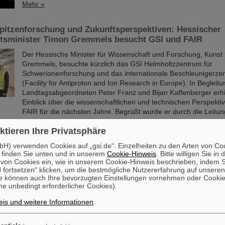
Mehr »
Spitzenforschung und Zukunftsperspektiven: Hessischer
tsminister Timon Gremmels besucht GSI und FAIR
Der Hessische Minister für Wissenschaft und Forschung, Kunst 
Gremmels, besuchte kürzlich das GSI Helmholtzzentrum für
Schwerionenforschung und das internationale Beschleunigerze
(Facility for Antiproton and Ion Research in Europe). In Begleitu
Landtagsabgeordneten Peter Franz und Bijan Kaffenberger erhie
Einblick über die wissenschaftlichen und technischen Perspekt
FAIR für die nächsten Jahre. Begrüßt wurde er durch die Leit
Mehr »
ktieren Ihre Privatsphäre
H) verwenden Cookies auf „gsi.de“. Einzelheiten zu den Arten von Co
Impfstoffentwicklung mit Schwerionenstrahlen: Forschen
 finden Sie unten und in unserem
Cookie-Hinweis
. Bitte willigen Sie in 
chen gemeinsam neue Methode
on Cookies ein, wie in unserem Cookie-Hinweis beschrieben, indem Si
 fortsetzen“ klicken, um die bestmögliche Nutzererfahrung auf unsere
Zum Nutzen der Menschheit rasch und schlagkräftig neue Impfst
e können auch Ihre bevorzugten Einstellungen vornehmen oder Cooki
Die COVID-19-Pandemie hat den Bedarf an wirksamen und sch
e unbedingt erforderlicher Cookies).
Impfstoffverfahren besonders deutlich gemacht. Forschende d
is und weitere Informationen
.
Helmholtzzentrums für Schwerionenforschung in Darmstadt und
Zentrums für Infektionsforschung (HZI) in Braunschweig haben 
Methode untersucht, die das Potenzial hat, die Effektivität bei d