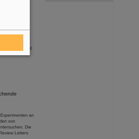
utschland)
roduktion und -
igerzentrum FAIR
chende
n Experimenten an
nden von
ntersuchen. Die
Review Letters