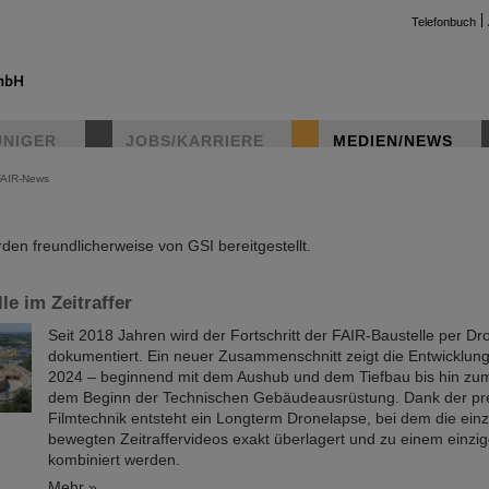
Telefonbuch
UNIGER
JOBS/KARRIERE
MEDIEN/NEWS
FAIR-News
instag
en freundlicherweise von GSI bereitgestellt.
le im Zeitraffer
Seit 2018 Jahren wird der Fortschritt der FAIR-Baustelle per D
dokumentiert. Ein neuer Zusammenschnitt zeigt die Entwicklung
2024 – beginnend mit dem Aushub und dem Tiefbau bis hin z
dem Beginn der Technischen Gebäudeausrüstung. Dank der pr
Filmtechnik entsteht ein Longterm Dronelapse, bei dem die einz
bewegten Zeitraffervideos exakt überlagert und zu einem einzi
kombiniert werden.
Mehr »