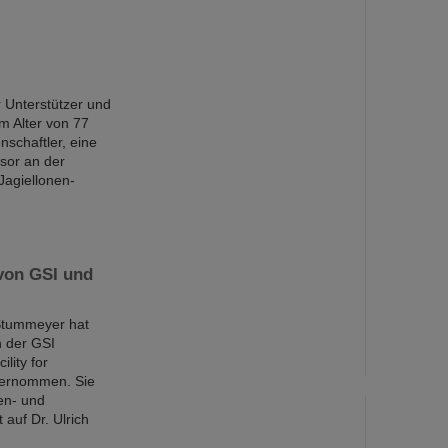
r Unterstützer und
m Alter von 77
schaftler, eine
ssor an der
Jagiellonen-
 von GSI und
Stummeyer hat
n der GSI
lity for
bernommen. Sie
gen- und
auf Dr. Ulrich