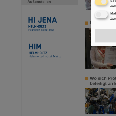
Ess
Außenstellen
Zwe
Ma
Zwe
PANDA-PhD-P
Wo sich Pro
beteiligt an