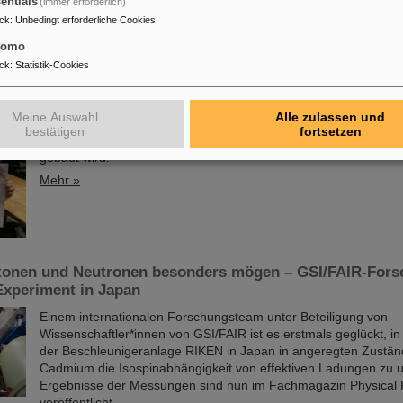
entials
(immer erforderlich)
Impfstoffentwicklung erheblich zu steigern.
ck
:
Unbedingt erforderliche Cookies
Mehr »
tomo
ck
:
Statistik-Cookies
reis für Dr. Anna Alicke
Der PANDA-PhD-Preis 2023 wurde an Anna Alicke (FZ Jülich/De
Meine Auswahl
Alle zulassen und
vergeben. In ihrer Dissertation untersuchte sie die Hyperonenp
bestätigen
fortsetzen
reaktionen innerhalb des PANDA-Detektors, der am Beschleun
gebaut wird.
Mehr »
tonen und Neutronen besonders mögen – GSI/FAIR-Fors
 Experiment in Japan
Einem internationalen Forschungsteam unter Beteiligung von
Wissenschaftler*innen von GSI/FAIR ist es erstmals geglückt, i
der Beschleunigeranlage RIKEN in Japan in angeregten Zustä
Cadmium die Isospinabhängigkeit von effektiven Ladungen zu u
Ergebnisse der Messungen sind nun im Fachmagazin Physical 
veröffentlicht.