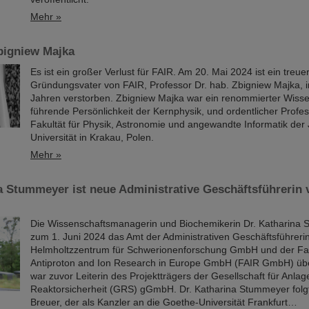
Mehr »
bigniew Majka
Es ist ein großer Verlust für FAIR. Am 20. Mai 2024 ist ein treue
Gründungsvater von FAIR, Professor Dr. hab. Zbigniew Majka, i
Jahren verstorben. Zbigniew Majka war ein renommierter Wissen
führende Persönlichkeit der Kernphysik, und ordentlicher Profe
Fakultät für Physik, Astronomie und angewandte Informatik der 
Universität in Krakau, Polen.
Mehr »
a Stummeyer ist neue Administrative Geschäftsführerin
Die Wissenschaftsmanagerin und Biochemikerin Dr. Katharina 
zum 1. Juni 2024 das Amt der Administrativen Geschäftsführeri
Helmholtzzentrum für Schwerionenforschung GmbH und der Faci
Antiproton and Ion Research in Europe GmbH (FAIR GmbH) ü
war zuvor Leiterin des Projektträgers der Gesellschaft für Anla
Reaktorsicherheit (GRS) gGmbH. Dr. Katharina Stummeyer folgt 
Breuer, der als Kanzler an die Goethe-Universität Frankfurt…