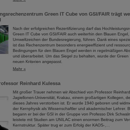
ungsrechenzentrum Green IT Cube von GSI/FAIR trägt we
l
Nach der erfolgreichen Rezertifizierung darf das Hochleistung
Green IT Cube von GSI/FAIR auch weiterhin den Blauen Engel,
Umweltzeichen der Bundesregierung, führen. Dank eines spezi
ist das Rechenzentrum besonders energieeffizient und ressou
Bedingungen für den Blauen Engel werden in regelmäßigen Abs
und überarbeitet. Um das Siegel zu behalten, wurde der Green
neuen Kriterien angepasst.
Mehr »
rofessor Reinhard Kulessa
Mit großer Trauer nehmen wir Abschied von Professor Reinhard
Jagiellonen-Universität, Krakau, einem großartigen Kollegen, d
dieses Jahres verstorben ist. Er wurde 1940 geboren und widm
der Kernphysik als Wissenschaftler und akademischer Lehrer. B
begann er bei der GSI in der Gruppe von Professo Dirk Schwal
leistete mit Studien am UNILAC einen enormen Beitrag zum Ver
Kernstruktur. Später trug er zum Erfolg der KAOS-,…