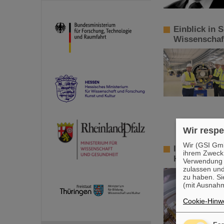
Einblick in 
Wissenschaf
Wir respe
Wir (GSI Gmb
Innovative 
ihrem Zweck
HZI untersu
Verwendung v
zulassen und
zu haben. Si
(mit Ausnahm
Cookie-Hinwe