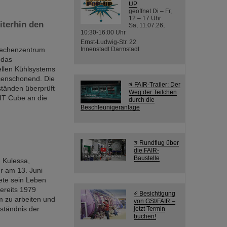
UP
geöffnet Di – Fr,
12 – 17 Uhr
iterhin den
Sa, 11.07.26,
10:30-16:00 Uhr
Ernst-Ludwig-Str. 22
srechenzentrum
Innenstadt Darmstadt
 das
ellen Kühlsystems
rcenschonend. Die
FAIR-Trailer: Der
tänden überprüft
Weg der Teilchen
 IT Cube an die
durch die
Beschleunigeranlage
Rundflug über
die FAIR-
Baustelle
 Kulessa,
er am 13. Juni
ete sein Leben
ereits 1979
Besichtigung
m zu arbeiten und
von GSI/FAIR –
ständnis der
jetzt Termin
buchen!