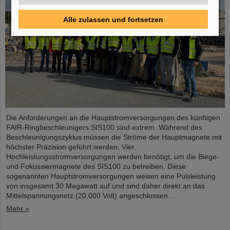
Alle zulassen und fortsetzen
Die Anforderungen an die Hauptstromversorgungen des künftigen
FAIR-Ringbeschleunigers SIS100 sind extrem. Während des
Beschleunigungszyklus müssen die Ströme der Hauptmagnete mit
höchster Präzision geführt werden. Vier
Hochleistungsstromversorgungen werden benötigt, um die Biege-
und Fokussiermagnete des SIS100 zu betreiben. Diese
sogenannten Hauptstromversorgungen weisen eine Pulsleistung
von insgesamt 30 Megawatt auf und sind daher direkt an das
Mittelspannungsnetz (20.000 Volt) angeschlossen.…
Mehr »