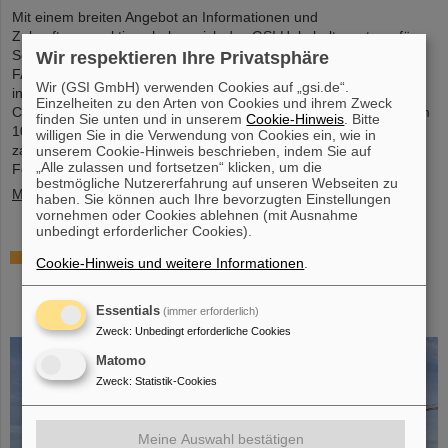
Mit einem breiten Angebot an Informationen und
Zukunftsperspektiven haben sich das GSI Helmholtzzentrum für
Schwerionenforschung und das künftige Beschleunigerzentrum
Wir respektieren Ihre Privatsphäre
FAIR, das derzeit bei GSI in Darmstadt entsteht, an dem
Wir (GSI GmbH) verwenden Cookies auf „gsi.de“.
internationalen Innovationskongress „Curious – Future Inside
Einzelheiten zu den Arten von Cookies und ihrem Zweck
Conference“ beteiligt. Die interdisziplinäre Veranstaltung fand vom
finden Sie unten und in unserem
Cookie-Hinweis
. Bitte
10. bis 11. Juli in der Rheingoldhalle in Mainz statt und zog
willigen Sie in die Verwendung von Cookies ein, wie in
zahlreiche renommierte Bildungsinstitutionen,
unserem Cookie-Hinweis beschrieben, indem Sie auf
„Alle zulassen und fortsetzen“ klicken, um die
Forschungseinrichtungen und...
bestmögliche Nutzererfahrung auf unseren Webseiten zu
Mehr »
haben. Sie können auch Ihre bevorzugten Einstellungen
vornehmen oder Cookies ablehnen (mit Ausnahme
unbedingt erforderlicher Cookies).
Förderung und Erhalt von Technologie-Knowhow
Cookie-Hinweis und weitere Informationen
.
durch FAIR: GE Vernova's Power Conversion
Business und Commonwealth Fusion Systems
Essentials
(immer erforderlich)
besuchen GSI
Zweck
:
Unbedingt erforderliche Cookies
Matomo
Zweck
:
Statistik-Cookies
Meine Auswahl bestätigen