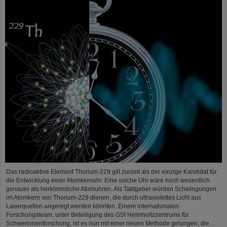
Das radioaktive Element Thorium-229 gilt zurzeit als der einzige Kandidat für
die Entwicklung einer Atomkernuhr. Eine solche Uhr wäre noch wesentlich
genauer als herkömmliche Atomuhren. Als Taktgeber würden Schwingungen
im Atomkern von Thorium-229 dienen, die durch ultraviolettes Licht aus
Laserquellen angeregt werden könnten. Einem internationalen
Forschungsteam, unter Beteiligung des GSI Helmholtzzentrums für
Schwerionenforschung, ist es nun mit einer neuen Methode gelungen, die…