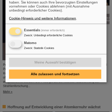
haben. Sie können auch Ihre bevorzugten Einstellungen
vornehmen oder Cookies ablehnen (mit Ausnahme
unbedingt erforderlicher Cookies).
Cookie-Hinweis und weitere Informationen
.
Essentials
(immer erforderlich)
Zweck
:
Unbedingt erforderliche Cookies
Matomo
Zweck
:
Statistik-Cookies
Meine Auswahl bestätigen
Professor Marco Durante, Leiter der GSI-Forschungsabteilung Biophysik und
Professor am Fachbereich Physik der TU Darmstadt, ist von der
Internationalen Gesellschaft zur Strahlenforschung (International Association
Alle zulassen und fortsetzen
of Radiation Research, IARR) mit dem renommierten Henry-Kaplan-Preis
ausgezeichnet worden. Der Preis gilt als die höchste Auszeichnung der
Strahlenforschung...
Mehr »
Hoffnung auf Entwicklung einer Atomkernuhr wächst