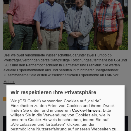
Drei weltweit renommierte Wissenschaftler, darunter zwei Humboldt-
Preisträger, verbringen derzeit langfristige Forschungsaufenthalte bei GSI und
FAIR und den Partnerhochschulen in Darmstadt und Frankfurt. Sie werten
aktuelle Experimentdaten aus und bereiten in fruchtbarer übergreifender
Zusammenarbeit die ersten wissenschaftlichen Experimente an FAIR vor.
Mehr »
Wir respektieren Ihre Privatsphäre
Hohe Auszeichnung für Professor Marco Durante:
Wir (GSI GmbH) verwenden Cookies auf „gsi.de“.
Kaplan-Preis für herausragende Leistungen in der
Einzelheiten zu den Arten von Cookies und ihrem Zweck
Strahlenforschung
finden Sie unten und in unserem
Cookie-Hinweis
. Bitte
willigen Sie in die Verwendung von Cookies ein, wie in
unserem Cookie-Hinweis beschrieben, indem Sie auf
„Alle zulassen und fortsetzen“ klicken, um die
bestmögliche Nutzererfahrung auf unseren Webseiten zu