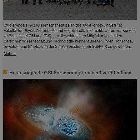
Studierende eines Wissenschaftsclubs an der Jagiellonen-Universität,
Fakultät für Physik, Astronomie und Angewandte Informatik, waren vor Kurzem
zu Besuch bei GSI und FAIR, um die zahlreichen Möglichkeiten in den
Bereichen Wissenschaft und Technologie kennenzulernen, ihren Horizont zu
erweitern und Einblicke in die Spitzenforschung bei GSI/FAIR zu gewinnen.
Mehr »
Herausragende GSI-Forschung prominent veröffentlicht