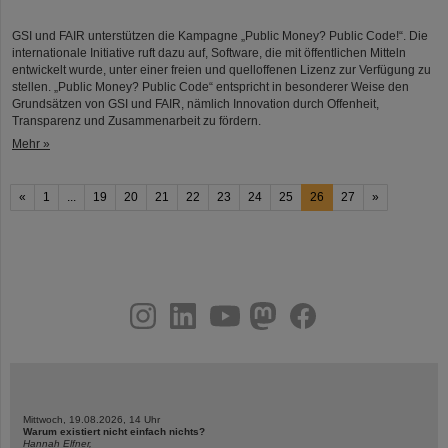
GSI und FAIR unterstützen die Kampagne „Public Money? Public Code!“. Die
internationale Initiative ruft dazu auf, Software, die mit öffentlichen Mitteln
entwickelt wurde, unter einer freien und quelloffenen Lizenz zur Verfügung zu
stellen. „Public Money? Public Code“ entspricht in besonderer Weise den
Grundsätzen von GSI und FAIR, nämlich Innovation durch Offenheit,
Transparenz und Zusammenarbeit zu fördern.
Mehr »
«
1
...
19
20
21
22
23
24
25
26
27
»
instagram
linkedin
youtube
helmholtz.social
facebook
Mittwoch, 19.08.2026, 14 Uhr
Warum existiert nicht einfach nichts?
Hannah Elfner,