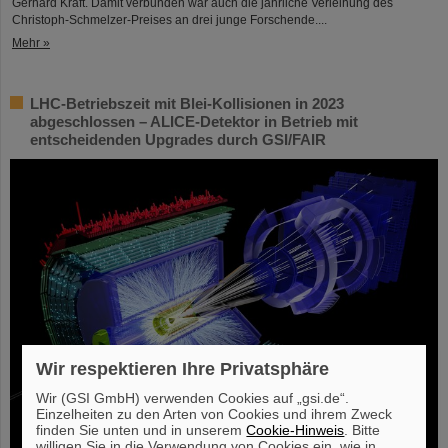
Gerhard Kraft. Damit verbunden war auch die jährliche Verleihung des
Christoph-Schmelzer-Preises an drei junge Forschende....
Mehr »
LHC-Betriebszeit mit Blei-Kollisionen in 2023
abgeschlossen – ALICE-Detektor in Betrieb mit
entscheidenden Upgrades durch GSI/FAIR
Wir respektieren Ihre Privatsphäre
Wir (GSI GmbH) verwenden Cookies auf „gsi.de“.
Einzelheiten zu den Arten von Cookies und ihrem Zweck
finden Sie unten und in unserem
Cookie-Hinweis
. Bitte
willigen Sie in die Verwendung von Cookies ein, wie in