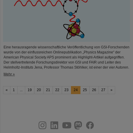
Eine herausragende wissenschaftliche Veröffentlichung von GSI-Forschenden
wurde von der einflussreichen Onlinepublikation „Physics Magazine“ der
American Physical Society APS prominent als Highlight-Artikel aufgegriffen.
Der stellvertretende Forschungsdirektor von GSI und FAIR und Leiter des
Helmholtz-Instituts Jena, Professor Thomas Stöhlker, ist einer der vier Autoren.
Mehr »
«
1
...
19
20
21
22
23
24
25
26
27
»
instagram
linkedin
youtube
helmholtz.social
facebook