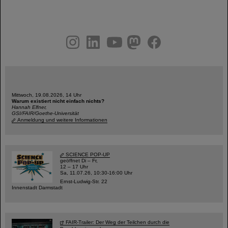
instagram
linkedin
youtube
helmholtz.social
facebook
Mittwoch, 19.08.2026, 14 Uhr
Warum existiert nicht einfach nichts?
Hannah Elfner,
GSI/FAIR/Goethe-Universität
Anmeldung und weitere Informationen
SCIENCE POP-UP
geöffnet Di – Fr,
12 – 17 Uhr
Sa, 11.07.26, 10:30-16:00 Uhr
Ernst-Ludwig-Str. 22
Innenstadt Darmstadt
FAIR-Trailer: Der Weg der Teilchen durch die