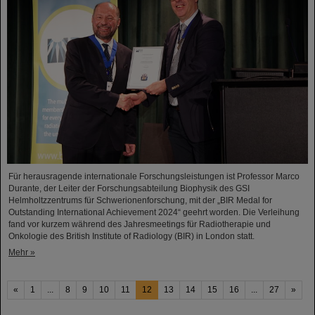
Für herausragende internationale Forschungsleistungen ist Professor Marco
Durante, der Leiter der Forschungsabteilung Biophysik des GSI
Helmholtzzentrums für Schwerionenforschung, mit der „BIR Medal for
Outstanding International Achievement 2024“ geehrt worden. Die Verleihung
fand vor kurzem während des Jahresmeetings für Radiotherapie und
Onkologie des British Institute of Radiology (BIR) in London statt.
Mehr »
«
1
...
8
9
10
11
12
13
14
15
16
...
27
»