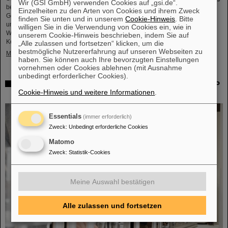
Wir (GSI GmbH) verwenden Cookies auf „gsi.de“.
bezeichnet. Auch Professor Thomas Nilsson, der Wissenschaftliche
Einzelheiten zu den Arten von Cookies und ihrem Zweck
Geschäftsführer von GSI und FAIR, nahm an dem Treffen teil und
finden Sie unten und in unserem
Cookie-Hinweis
. Bitte
unterzeichnete gemeinsam mit zahlreichen Vertreter*innen aus Politk,
willigen Sie in die Verwendung von Cookies ein, wie in
Wirtschaft und Wissenschaft ein Memorandum of Understanding (MoU) zur
unserem Cookie-Hinweis beschrieben, indem Sie auf
Kernfusion.
„Alle zulassen und fortsetzen“ klicken, um die
bestmögliche Nutzererfahrung auf unseren Webseiten zu
Mehr »
haben. Sie können auch Ihre bevorzugten Einstellungen
vornehmen oder Cookies ablehnen (mit Ausnahme
unbedingt erforderlicher Cookies).
Schaufenster in die Spitzenforschung: SCIENCE POP-UP
Cookie-Hinweis und weitere Informationen
.
von GSI/FAIR bringt Wissenschaft in die City
Essentials
(immer erforderlich)
Zweck
:
Unbedingt erforderliche Cookies
Matomo
Zweck
:
Statistik-Cookies
Meine Auswahl bestätigen
Alle zulassen und fortsetzen