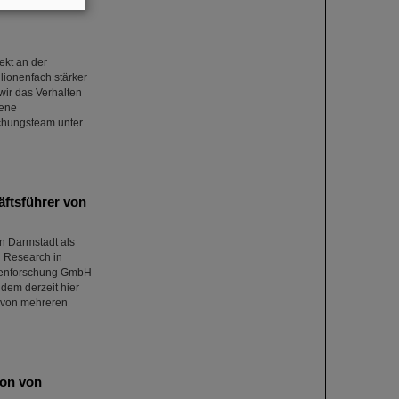
ekt an der
lionenfach stärker
wir das Verhalten
fene
rschungsteam unter
äftsführer von
in Darmstadt als
n Research in
nenforschung GmbH
 dem derzeit hier
e von mehreren
ion von