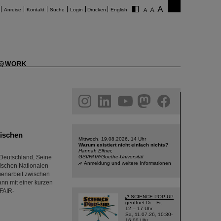
Anreise
Kontakt
Suche
Login
Drucken
English
@WORK
am
linkedin
youtube
helmholtz.social
facebook
dischen
Mittwoch, 19.08.2026, 14 Uhr
Warum existiert nicht einfach nichts?
Hannah Elfner,
 Deutschland, Seine
GSI/FAIR/Goethe-Universität
Anmeldung und weitere Informationen
dischen Nationalen
menarbeit zwischen
nn mit einer kurzen
/FAIR-
SCIENCE POP-UP
geöffnet Di – Fr,
12 – 17 Uhr
Sa, 11.07.26, 10:30-
16:00 Uhr