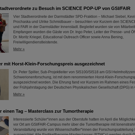
Stadtverordnete zu Besuch im SCIENCE POP-UP von GSI/FAIR
Vier Stadtverordnete der Darmstädter SPD-Fraktion – Michael Siebel, Kevi
Prochaska und Ulrike Schmidbauer – besuchten vor Kurzem den SCIEN
und FAIR in der Darmstädter Innenstadt. Begleitet wurden sie von Mitarbei
Empfangen wurden die Gäste von Dr. Ingo Peter, Leiter der Presse- und Öffe
Dr. Moritz Kriegel, Educational Outreach Officer sowie Anna Bening,
Freiwilligendienstleistende.
Mehr »
ler mit Horst-Klein-Forschungspreis ausgezeichnet
Dr. Peter Spiller, Sub-Projektleiter von SIS100/SIS18 am GSI Helmholtzzen
Schwerionenforschung, ist mit dem renommierten Horst-Klein-Forschungs
ausgezeichnet worden. Die Ehrung fand vor Kurzem im Rahmen eines Fes
der Frühjahrstagung der Deutschen Physikalischen Gesellschaft (DPG) in G
Mehr »
r einen Tag – Masterclass zur Tumortherapie
Interessierte Schüler*innen aus der Oberstufe hatten im April die Möglichke
vor Ort am GSI/FAIR-Campus mehr über die Tumortherapie mit Ionenstrahl
Veranstaltung wurde von Wissenschaftler*innen der Forschungsabteilung 
ausgerichtet. Alle Partikeltherapie-Masterclasses (PTMCs) werden durch