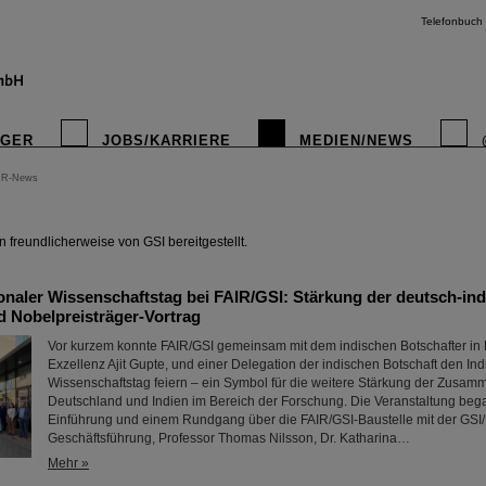
Telefonbuch
IGER
JOBS/KARRIERE
MEDIEN/NEWS
IR-News
instagr
freundlicherweise von GSI bereitgestellt.
ionaler Wissenschaftstag bei FAIR/GSI: Stärkung der deutsch-in
 Nobelpreisträger-Vortrag
Vor kurzem konnte FAIR/GSI gemeinsam mit dem indischen Botschafter in
Exzellenz Ajit Gupte, und einer Delegation der indischen Botschaft den In
Wissenschaftstag feiern – ein Symbol für die weitere Stärkung der Zusam
Deutschland und Indien im Bereich der Forschung. Die Veranstaltung bega
Einführung und einem Rundgang über die FAIR/GSI-Baustelle mit der GSI
Geschäftsführung, Professor Thomas Nilsson, Dr. Katharina…
Mehr »