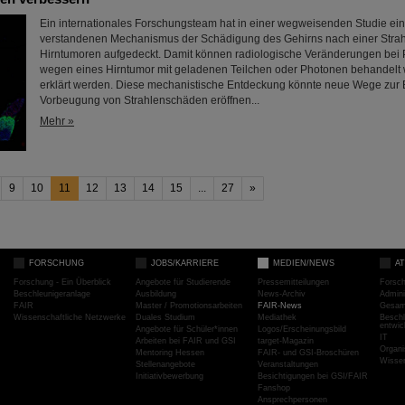
Ein internationales Forschungsteam hat in einer wegweisenden Studie ei
verstandenen Mechanismus der Schädigung des Gehirns nach einer Strah
Hirntumoren aufgedeckt. Damit können radiologische Veränderungen bei P
wegen eines Hirntumor mit geladenen Teilchen oder Photonen behandelt
erklärt werden. Diese mechanistische Entdeckung könnte neue Wege zur
Vorbeugung von Strahlenschäden eröffnen...
Mehr »
9
10
11
12
13
14
15
...
27
»
FORSCHUNG
JOBS/KARRIERE
MEDIEN/NEWS
A
Forschung - Ein Überblick
Angebote für Studierende
Pressemitteilungen
Forsc
Beschleunigeranlage
Ausbildung
News-Archiv
Admini
FAIR
Master / Promotionsarbeiten
FAIR-News
Gesamt
Wissenschaftliche Netzwerke
Duales Studium
Mediathek
Beschl
entwic
Angebote für Schüler*innen
Logos/Erscheinungsbild
IT
Arbeiten bei FAIR und GSI
target-Magazin
Organi
Mentoring Hessen
FAIR- und GSI-Broschüren
Wissen
Stellenangebote
Veranstaltungen
Initiativbewerbung
Besichtigungen bei GSI/FAIR
Fanshop
Ansprechpersonen