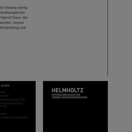
nen bislang wenig
lentherapie bei
atient*innen, die
 werden, besser
 Behandlung und
T WORK
hung
stration
projektleitung FAIR
eunigerbetrieb und -
klung
sation
schaftliche Netzwerke