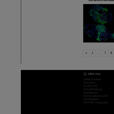
«
1
...
7
8
ÜBER UNS
Zahlen & Fakten
Geschichte
50 Jahre GSI
Geschäftsführung
Organigramm
Hinweis geben & LkSG
Nachhaltigkeit
GSI/FAIR-Campusplan