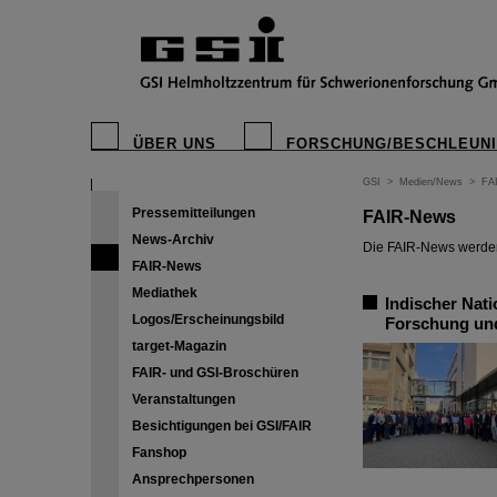
ÜBER UNS
FORSCHUNG/BESCHLEUN
GSI
>
Medien/News
>
FA
Pressemitteilungen
FAIR-News
News-Archiv
Die FAIR-News werden 
FAIR-News
Mediathek
Indischer Nat
Logos/Erscheinungsbild
Forschung und
target-Magazin
FAIR- und GSI-Broschüren
Veranstaltungen
Besichtigungen bei GSI/FAIR
Fanshop
Ansprechpersonen