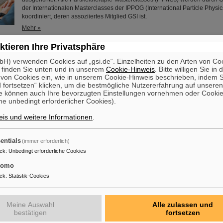
der Internationalen Masterclasses der IPPOG (International Particle Physi
koordiniert, deren assoziiertes Mitglied GSI ist.
Mehr »
ktieren Ihre Privatsphäre
Warburg-Preis für Marek Pfützner
H) verwenden Cookies auf „gsi.de“. Einzelheiten zu den Arten von Co
Professor Marek Pfützner von der Universität Warschau, Polen, erhält de
 finden Sie unten und in unserem
Cookie-Hinweis
. Bitte willigen Sie in 
Warburg-Preis 2025 „für seine bahnbrechende Entdeckung der Zwei-Proto
on Cookies ein, wie in unserem Cookie-Hinweis beschrieben, indem Si
im Grundzustand, der bisher am wenigsten bekannten Art des Kernzerfalls
 fortsetzen“ klicken, um die bestmögliche Nutzererfahrung auf unsere
nach ihrer Vorhersage“. Pfützner ist langjähriger wissenschaftlicher Kolla
e können auch Ihre bevorzugten Einstellungen vornehmen oder Cooki
GSI/FAIR. Die Experimente zur Entdeckung wurden maßgeblich am GSI/FA
e unbedingt erforderlicher Cookies).
Fragmentseparator FRS durchgeführt.
is und weitere Informationen
.
Mehr »
entials
(immer erforderlich)
nung: ALICE-Forschende von GSI/FAIR gehören zu den ausgeze
ck
:
Unbedingt erforderliche Cookies
renommierten „Breakthrough Prize“ für Grundlagenphysik
tomo
Der renommierte US-amerikanischen „Breakthrough Prize“ für Grundlagenp
diesem Jahr an die vier Wissenschaftskollaborationen ALICE, ATLAS, C
ck
:
Statistik-Cookies
Speicherring LHC (Large Hadron Collider ) des europäischen Forschung
Auch mehr als 40 frühere und aktuelle ALICE-Forschende von GSI/FAIR s
daran beteiligt und wurden nun gemeinsam mit ihren Wissenschaftskolleg
Meine Auswahl
Alle zulassen und
angesehenen Preis ausgezeichnet, der mit drei Millionen US-Dollar dotiert
bestätigen
fortsetzen
Mehr »