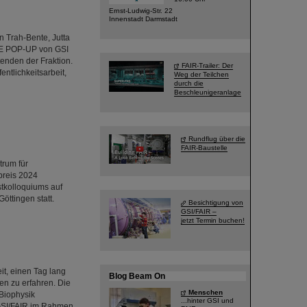
Ernst-Ludwig-Str. 22
Innenstadt Darmstadt
n Trah-Bente, Jutta
CE POP-UP von GSI
tenden der Fraktion.
FAIR-Trailer: Der
ntlichkeitsarbeit,
Weg der Teilchen
durch die
Beschleunigeranlage
Rundflug über die
FAIR-Baustelle
trum für
preis 2024
tkolloquiums auf
öttingen statt.
Besichtigung von
GSI/FAIR –
jetzt Termin buchen!
it, einen Tag lang
Blog Beam On
en zu erfahren. Die
Menschen
Biophysik
...hinter GSI und
 GSI/FAIR im Rahmen