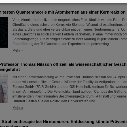
n testen Quantentheorie mit Atomkernen aus einer Kernreaktion
Viele Atomkerne besitzen ein magnetisches Feld, ähnlich wie die Erde. Dir
Oberfläche eines schweren Kerns wie Blei oder Wismut ist es allerdings bil
als das Erdfeld und eher vergleichbar mit dem eines Neutronensterns. Ob 
eines Elektrons in solch starken Feldern verstehen, ist eine immer noch of
Forschungsfrage. Ein wichtiger Schritt zu ihrer Klärung ist jetzt einem Fo
Federführung der TU Darmstadt am Experimentierspeicherring…
Mehr »
Professor Thomas Nilsson offiziell als wissenschaftlicher Gesch
eingeführt
Mit einer Festveranstaltung wurde Professor Thomas Nilsson am 24. April 
neuer wissenschaftlicher Geschäftsführer der Facility for Antiproton and Io
Europe GmbH (FAIR GmbH) und der GSI Helmholtzzentrum für Schwerio
in sein Amt eingeführt. Die Feierlichkeit fand auf dem Campus der GSI und
entstehenden internationalen Beschleunigerzentrum FAIR statt und wurd
Hundert Gästen aus der Politik, den Universitäten und ...
Mehr »
 Strahlentherapie bei Hirntumoren: Entdeckung könnte Prävent
en verbessern