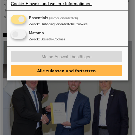
Orden Ľudovít Štúr, 2. Klasse, Zivilabteilung, geehrt. Die feierliche Verleihung
Cookie-Hinweis und weitere Informationen
.
dieser hohen Auszeichnung fand durch den Präsidenten der Slowakischen
Republik, Peter Pellegrini, in Bratislava statt.
Mehr »
Essentials
(immer erforderlich)
Zweck
:
Unbedingt erforderliche Cookies
Matomo
FAIR-GSI-Promotionspreis für Dr. Tom Reichert
Zweck
:
Statistik-Cookies
Meine Auswahl bestätigen
Alle zulassen und fortsetzen