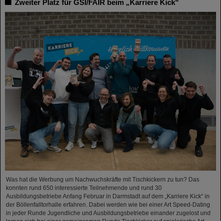
Zweiter Platz für GSI/FAIR beim „Karriere Kick“
Was hat die Werbung um Nachwuchskräfte mit Tischkickern zu tun? Das
konnten rund 650 interessierte Teilnehmende und rund 30
Ausbildungsbetriebe Anfang Februar in Darmstadt auf dem „Karriere Kick“ in
der Böllenfalltorhalle erfahren. Dabei werden wie bei einer Art Speed-Dating
in jeder Runde Jugendliche und Ausbildungsbetriebe einander zugelost und