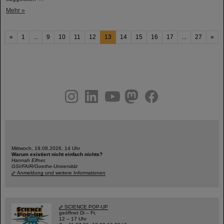
Mehr »
«
1
...
9
10
11
12
13
14
15
16
17
...
27
»
instagram
linkedin
youtube
helmholtz.social
facebook
Mittwoch, 19.08.2026, 14 Uhr
Warum existiert nicht einfach nichts?
Hannah Elfner,
GSI/FAIR/Goethe-Universität
Anmeldung und weitere Informationen
SCIENCE POP-UP
geöffnet Di – Fr,
12 – 17 Uhr