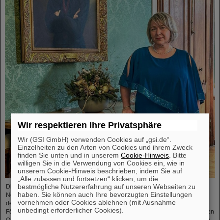
Wir respektieren Ihre Privatsphäre
Wir (GSI GmbH) verwenden Cookies auf „gsi.de“.
Einzelheiten zu den Arten von Cookies und ihrem Zweck
finden Sie unten und in unserem
Cookie-Hinweis
. Bitte
willigen Sie in die Verwendung von Cookies ein, wie in
unserem Cookie-Hinweis beschrieben, indem Sie auf
„Alle zulassen und fortsetzen“ klicken, um die
bestmögliche Nutzererfahrung auf unseren Webseiten zu
Die Physikerin und Geologin Livia Ludhova, Professorin für Experimentelle
haben. Sie können auch Ihre bevorzugten Einstellungen
Neutrinophysik an der Johannes Gutenberg-Universität Mainz und Leiterin
vornehmen oder Cookies ablehnen (mit Ausnahme
der gemeinsamen Neutrino-Gruppe bei GSI sowie Leiterin des DFG-
unbedingt erforderlicher Cookies).
Förderprojekts FAIR-Research NRW, wurde vor Kurzem mit dem slowakischen