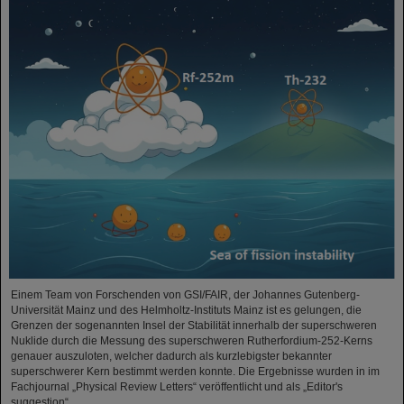
Einem Team von Forschenden von GSI/FAIR, der Johannes Gutenberg-
Universität Mainz und des Helmholtz-Instituts Mainz ist es gelungen, die
Grenzen der sogenannten Insel der Stabilität innerhalb der superschweren
Nuklide durch die Messung des superschweren Rutherfordium-252-Kerns
genauer auszuloten, welcher dadurch als kurzlebigster bekannter
superschwerer Kern bestimmt werden konnte. Die Ergebnisse wurden in im
Fachjournal „Physical Review Letters“ veröffentlicht und als „Editor's
suggestion“…