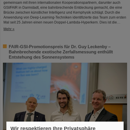
gemeinsam mit ihren internationalen Kooperationspartnern, darunter auch
GSI/FAIR in Darmstadt, eine bahnbrechende Entdeckung gemacht, die eine
Brücke zwischen künstlicher Intelligenz und Kernphysik schlägt. Durch die
Anwendung von Deep-Learning-Techniken identifizierte das Team zum ersten
Mal seit 25 Jahren einen neuen Doppel-Lambda-Hyperkern. Dies ist die…
Mehr »
FAIR-GSI-Promotionspreis für Dr. Guy Leckenby –
Bahnbrechende exotische Zerfallsmessung enthüllt
Entstehung des Sonnensystems
Wir respektieren Ihre Privatsphäre