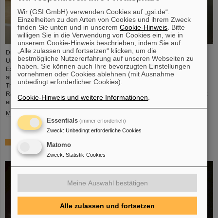
Wir (GSI GmbH) verwenden Cookies auf „gsi.de“.
Einzelheiten zu den Arten von Cookies und ihrem Zweck
finden Sie unten und in unserem
Cookie-Hinweis
. Bitte
willigen Sie in die Verwendung von Cookies ein, wie in
unserem Cookie-Hinweis beschrieben, indem Sie auf
„Alle zulassen und fortsetzen“ klicken, um die
Dr. Guy Leckenby ist für seine herausragende Promotionsarbeit zur
bestmögliche Nutzererfahrung auf unseren Webseiten zu
Untersuchung des gebundenen Betazerfalls mit Experimenten am GSI/FAIR-
haben. Sie können auch Ihre bevorzugten Einstellungen
Experimentierspeicherring ESR mit dem FAIR-GSI PhD Award 2025
vornehmen oder Cookies ablehnen (mit Ausnahme
ausgezeichnet worden. Seine Präzisionsmessung an vollständig ionisierten
unbedingt erforderlicher Cookies).
Thallium-205-Ionen trug zur Lösung eines seit Jahrzehnten bestehenden
Rätsels über den Ursprung von Blei in unserem Sonnensystem bei und stellt
Cookie-Hinweis und weitere Informationen
.
eine herausragende Leistung für GSI/FAIR dar.
Mehr »
Essentials
(immer erforderlich)
Zweck
:
Unbedingt erforderliche Cookies
ALICE löst Rätsel um Erzeugung und Überleben leichter
Matomo
Atomkerne – GSI/FAIR-Forschende beteiligt
Zweck
:
Statistik-Cookies
Meine Auswahl bestätigen
Alle zulassen und fortsetzen