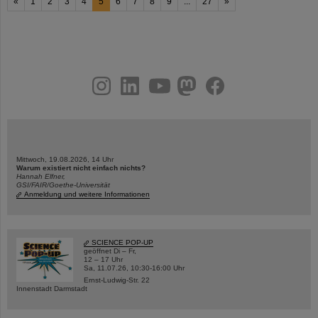
«
1
2
3
4
5
6
7
8
9
...
27
»
instagram
linkedin
youtube
helmholtz.social
facebook
Mittwoch, 19.08.2026, 14 Uhr
Warum existiert nicht einfach nichts?
Hannah Elfner,
GSI/FAIR/Goethe-Universität
Anmeldung und weitere Informationen
SCIENCE POP-UP
geöffnet Di – Fr,
12 – 17 Uhr
Sa, 11.07.26, 10:30-16:00 Uhr
Ernst-Ludwig-Str. 22
Innenstadt Darmstadt