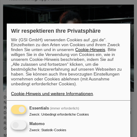
Wir respektieren Ihre Privatsphäre
Wir (GSI GmbH) verwenden Cookies auf „gsi.de“.
Einzelheiten zu den Arten von Cookies und ihrem Zweck
finden Sie unten und in unserem
Cookie-Hinweis
. Bitte
willigen Sie in die Verwendung von Cookies ein, wie in
unserem Cookie-Hinweis beschrieben, indem Sie auf
„Alle zulassen und fortsetzen“ klicken, um die
bestmögliche Nutzererfahrung auf unseren Webseiten zu
haben. Sie können auch Ihre bevorzugten Einstellungen
vornehmen oder Cookies ablehnen (mit Ausnahme
unbedingt erforderlicher Cookies).
Cookie-Hinweis und weitere Informationen
.
Dr. Jonas Ohland, Laserphysiker bei GSI/FAIR, wird ab dem 1. Juni die
Nachwuchsgruppe ALADIN (Adaptiv Laser Architecture Development and
INtegration, dt. Entwicklung und Integration adaptiver Laserarchitektur) leiten.
Essentials
(immer erforderlich)
Dazu erhält er durch das Bundesministerium für Forschung, Technologie und
Zweck
:
Unbedingt erforderliche Cookies
Raumfahrt eine Fördersumme von 2,8 Millionen Euro über fünf Jahre im
Rahmen des Programms „Fusionstalente“. Das ALADIN-Projekt legt einen
Matomo
Grundstein zur Verwirklichung stabiler, effizienter Laser für die ...
Zweck
:
Statistik-Cookies
Mehr »