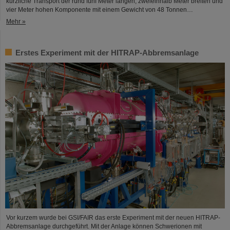
kürzliche Transport der rund fünf Meter langen, zweieinhalb Meter breiten und
vier Meter hohen Komponente mit einem Gewicht von 48 Tonnen…
Mehr »
Erstes Experiment mit der HITRAP-Abbremsanlage
Vor kurzem wurde bei GSI/FAIR das erste Experiment mit der neuen HITRAP-
Abbremsanlage durchgeführt. Mit der Anlage können Schwerionen mit