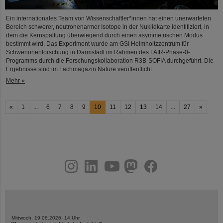
Ein internationales Team von Wissenschaftler*innen hat einen unerwarteten
Bereich schwerer, neutronenarmer Isotope in der Nuklidkarte identifiziert, in
dem die Kernspaltung überwiegend durch einen asymmetrischen Modus
bestimmt wird. Das Experiment wurde am GSI Helmholtzzentrum für
Schwerionenforschung in Darmstadt im Rahmen des FAIR-Phase-0-
Programms durch die Forschungskollaboration R3B-SOFIA durchgeführt. Die
Ergebnisse sind im Fachmagazin Nature veröffentlicht.
Mehr »
«
1
...
6
7
8
9
10
11
12
13
14
...
27
»
instagram
linkedin
youtube
helmholtz.social
facebook
Mittwoch, 19.08.2026, 14 Uhr