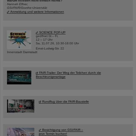
Warum existiert nicht einfach nichts?
Hannah Elfner,
GSI/FAIR/Goethe-Universität
Anmeldung und weitere Informationen
SCIENCE POP-UP
geöffnet Di – Fr,
12 – 17 Uhr
Sa, 11.07.26, 10:30-16:00 Uhr
Ernst-Ludwig-Str. 22
Innenstadt Darmstadt
FAIR-Trailer: Der Weg der Teilchen durch die
Beschleunigeranlage
Rundflug über die FAIR-Baustelle
Besichtigung von GSI/FAIR –
jetzt Termin buchen!