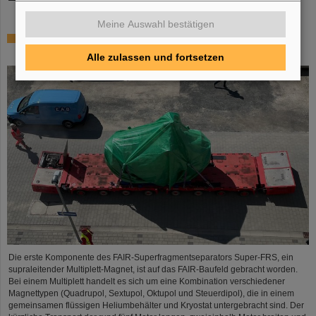
Meine Auswahl bestätigen
Erste Super-FRS-Komponente auf FAIR-Baufeld
transportiert
Alle zulassen und fortsetzen
Die erste Komponente des FAIR-Superfragmentseparators Super-FRS, ein
supraleitender Multiplett-Magnet, ist auf das FAIR-Baufeld gebracht worden.
Bei einem Multiplett handelt es sich um eine Kombination verschiedener
Magnettypen (Quadrupol, Sextupol, Oktupol und Steuerdipol), die in einem
gemeinsamen flüssigen Heliumbehälter und Kryostat untergebracht sind. Der