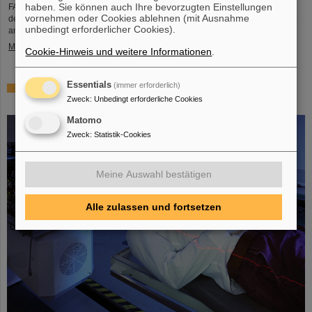
haben. Sie können auch Ihre bevorzugten Einstellungen
FAIR und GSI trauern um einen herausragenden Wissenschaftler und einen
vornehmen oder Cookies ablehnen (mit Ausnahme
der Wegbereiter für das FAIR-Projekt. Der indische Physiker Bikash Sinha ist
unbedingt erforderlicher Cookies).
am 11. August im Alter von 78 Jahren von uns gegangen.
Mehr »
Cookie-Hinweis und weitere Informationen
.
Essentials
(immer erforderlich)
25 Jahre Tumortherapie: Präzise Waffen im Kampf gegen
Zweck
:
Unbedingt erforderliche Cookies
den Krebs
Matomo
Zweck
:
Statistik-Cookies
Meine Auswahl bestätigen
Alle zulassen und fortsetzen