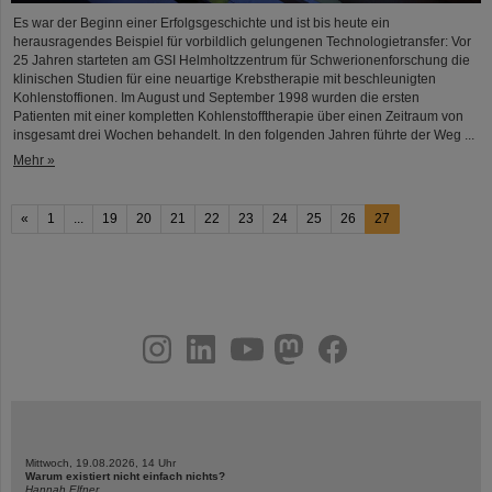
Es war der Beginn einer Erfolgsgeschichte und ist bis heute ein
herausragendes Beispiel für vorbildlich gelungenen Technologietransfer: Vor
25 Jahren starteten am GSI Helmholtzzentrum für Schwerionenforschung die
klinischen Studien für eine neuartige Krebstherapie mit beschleunigten
Kohlenstoffionen. Im August und September 1998 wurden die ersten
Patienten mit einer kompletten Kohlenstofftherapie über einen Zeitraum von
insgesamt drei Wochen behandelt. In den folgenden Jahren führte der Weg ...
Mehr »
«
1
...
19
20
21
22
23
24
25
26
27
instagram
linkedin
youtube
helmholtz.social
facebook
Mittwoch, 19.08.2026, 14 Uhr
Warum existiert nicht einfach nichts?
Hannah Elfner,