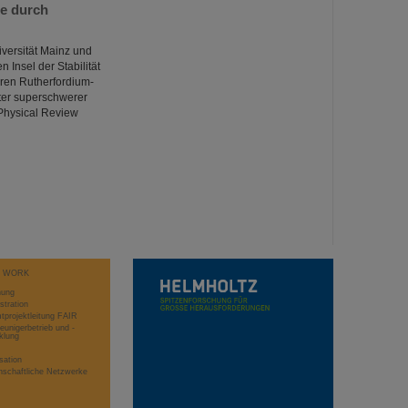
te durch
ersität Mainz und
 Insel der Stabilität
ren Rutherfordium-
ter superschwerer
Physical Review
T WORK
hung
stration
projektleitung FAIR
eunigerbetrieb und -
klung
sation
schaftliche Netzwerke