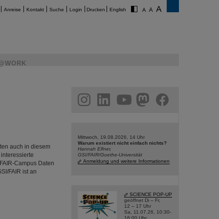
Anreise
Kontakt
Suche
Login
Drucken
English
@WORK
am
linkedin
youtube
helmholtz.social
facebook
Mittwoch, 19.08.2026, 14 Uhr
Warum existiert nicht einfach nichts?
eten auch in diesem
Hannah Elfner,
interessierte
GSI/FAIR/Goethe-Universität
Anmeldung und weitere Informationen
I/FAIR-Campus Daten
I/FAIR ist an
SCIENCE POP-UP
geöffnet Di – Fr,
12 – 17 Uhr
Sa, 11.07.26, 10:30-
16:00 Uhr