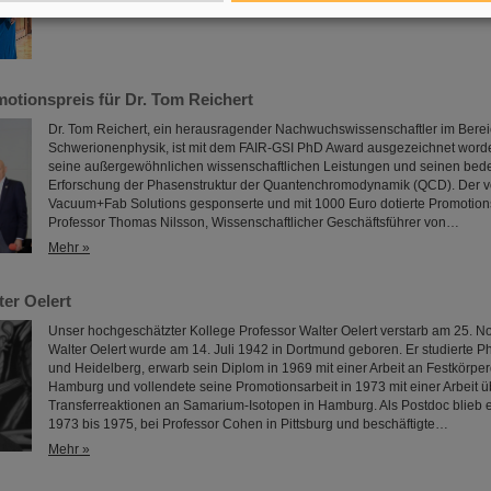
otionspreis für Dr. Tom Reichert
Dr. Tom Reichert, ein herausragender Nachwuchswissenschaftler im Berei
Schwerionenphysik, ist mit dem FAIR-GSI PhD Award ausgezeichnet worde
seine außergewöhnlichen wissenschaftlichen Leistungen und seinen bede
Erforschung der Phasenstruktur der Quantenchromodynamik (QCD). Der vo
Vacuum+Fab Solutions gesponserte und mit 1000 Euro dotierte Promotion
Professor Thomas Nilsson, Wissenschaftlicher Geschäftsführer von…
Mehr »
ter Oelert
Unser hochgeschätzter Kollege Professor Walter Oelert verstarb am 25. 
Walter Oelert wurde am 14. Juli 1942 in Dortmund geboren. Er studierte 
und Heidelberg, erwarb sein Diplom in 1969 mit einer Arbeit an Festkörper
Hamburg und vollendete seine Promotionsarbeit in 1973 mit einer Arbeit ü
Transferreaktionen an Samarium-Isotopen in Hamburg. Als Postdoc blieb er
1973 bis 1975, bei Professor Cohen in Pittsburg und beschäftigte…
Mehr »