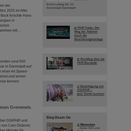
Ernst-Ludwig-Str. 22
ier der
Innenstadt Darmstadt
März 2025 im Alter
 Bock forschte Hans
ergien in
ischen
FAIR-Trailer: Der
usammen mit…
Weg der Teilchen
durch die
Beschleunigeranlage
Rundflug über die
onnten rund 650
FAIR-Baustelle
ar in Darmstadt auf
i einer Art Speed-
elost und lernen
eise kennen.
Besichtigung von
GSI/FAIR –
jetzt Termin buchen!
Timon Gremmels
Blog Beam On
 bei GSI/FAIR und
Menschen
hs von Cem Özdemir,
...hinter GSI und
er Minister für