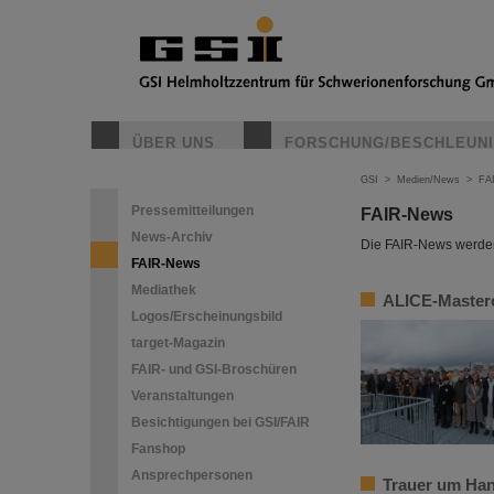
ÜBER UNS
FORSCHUNG/BESCHLEUN
GSI
>
Medien/News
>
FA
Pressemitteilungen
FAIR-News
News-Archiv
Die FAIR-News werden 
FAIR-News
Mediathek
ALICE-Masterc
Logos/Erscheinungsbild
target-Magazin
FAIR- und GSI-Broschüren
Veranstaltungen
Besichtigungen bei GSI/FAIR
Fanshop
Ansprechpersonen
Trauer um Ha