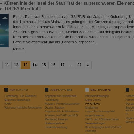
 – Küstenlinie der Insel der Stabilität der superschweren Elemen
i GSI/FAIR enthüllt
Einem Team von Forschenden von GSI/FAIR, der Johannes Gutenberg-Univ
des Helmholtz-Instituts Mainz ist es gelungen, die Grenzen der sogenannten
innerhalb der superschweren Nuklide durch die Messung des superschwe
252-Kerns genauer auszuloten, welcher dadurch als kurzlebigster bekann
Kern bestimmt werden konnte. Die Ergebnisse wurden in im Fachjournal „
Letters“ veröffentlicht und als „Editor's suggestion“…
Mehr »
11
12
13
14
15
16
17
...
27
»
FORSCHUNG
JOBS/KARRIERE
MEDIEN/NEWS
A
Forschung - Ein Überblick
Angebote für Studierende
Pressemitteilungen
Forsc
Beschleunigeranlage
Ausbildung
News-Archiv
Admini
FAIR
Master / Promotionsarbeiten
FAIR-News
Gesamt
Wissenschaftliche Netzwerke
Duales Studium
Mediathek
Beschl
entwic
Angebote für Schüler*innen
Logos/Erscheinungsbild
IT
Arbeiten bei FAIR und GSI
target-Magazin
Organi
Mentoring Hessen
FAIR- und GSI-Broschüren
Wissen
Stellenangebote
Veranstaltungen
Initiativbewerbung
Besichtigungen bei GSI/FAIR
Fanshop