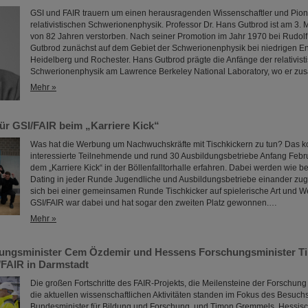
GSI und FAIR trauern um einen herausragenden Wissenschaftler und Pion
relativistischen Schwerionenphysik. Professor Dr. Hans Gutbrod ist am 3. 
von 82 Jahren verstorben. Nach seiner Promotion im Jahr 1970 bei Rudolf
Gutbrod zunächst auf dem Gebiet der Schwerionenphysik bei niedrigen En
Heidelberg und Rochester. Hans Gutbrod prägte die Anfänge der relativist
Schwerionenphysik am Lawrence Berkeley National Laboratory, wo er z
Mehr »
für GSI/FAIR beim „Karriere Kick“
Was hat die Werbung um Nachwuchskräfte mit Tischkickern zu tun? Das k
interessierte Teilnehmende und rund 30 Ausbildungsbetriebe Anfang Febru
dem „Karriere Kick“ in der Böllenfalltorhalle erfahren. Dabei werden wie be
Dating in jeder Runde Jugendliche und Ausbildungsbetriebe einander zug
sich bei einer gemeinsamen Runde Tischkicker auf spielerische Art und W
GSI/FAIR war dabei und hat sogar den zweiten Platz gewonnen.…
Mehr »
ungsminister Cem Özdemir und Hessens Forschungsminister 
FAIR in Darmstadt
Die großen Fortschritte des FAIR-Projekts, die Meilensteine der Forschung
die aktuellen wissenschaftlichen Aktivitäten standen im Fokus des Besuc
Bundesminister für Bildung und Forschung, und Timon Gremmels, Hessisch