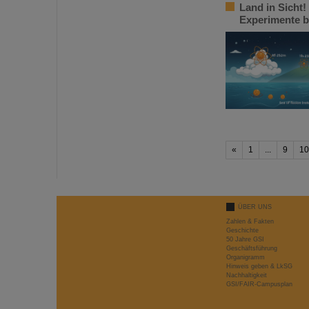
Land in Sicht!
Experimente be
«
1
...
9
10
ÜBER UNS
Zahlen & Fakten
Geschichte
50 Jahre GSI
Geschäftsführung
Organigramm
Hinweis geben & LkSG
Nachhaltigkeit
GSI/FAIR-Campusplan