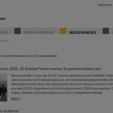
Telefonbuch
IGER
JOBS/KARRIERE
MEDIEN/NEWS
IR-News
instagr
freundlicherweise von GSI bereitgestellt.
lass 2025: 19 Schüler*innen werten Experimentdaten aus
Wissenschaftler*innen der ALICE-Forschungsabteilung bei GSI/FAIR richt
Jahr erneut die ALICE-Masterclass aus. Am Veranstaltungstag erhielten 19 
Oberstufenschüler*innen die Gelegenheit, bei einem Besuch auf dem GS
aus dem ALICE-Experiment am Forschungszentrum CERN auszuwerten. GS
Aufbau, Betrieb und Datenanalyse von ALICE maßgeblich beteiligt.
Mehr »
ns Gutbrod