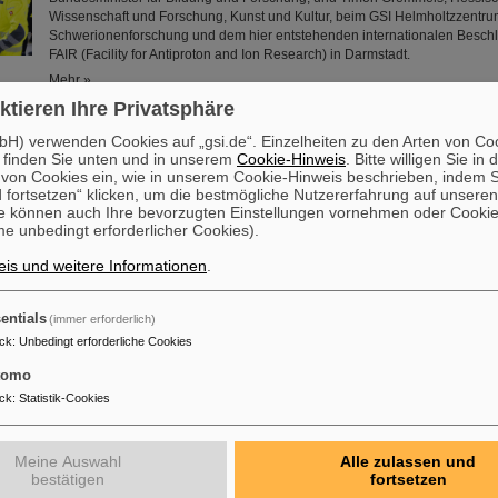
Wissenschaft und Forschung, Kunst und Kultur, beim GSI Helmholtzzentru
Schwerionenforschung und dem hier entstehenden internationalen Besch
FAIR (Facility for Antiproton and Ion Research) in Darmstadt.
Mehr »
ktieren Ihre Privatsphäre
ranzösische Delegation besucht GSI/FAIR
H) verwenden Cookies auf „gsi.de“. Einzelheiten zu den Arten von Co
 finden Sie unten und in unserem
Cookie-Hinweis
. Bitte willigen Sie in 
Eine hochrangige Delegation der französischen Botschaft in Deutschland 
on Cookies ein, wie in unserem Cookie-Hinweis beschrieben, indem Si
Kurzem den GSI/FAIR-Campus in Darmstadt, um die aktuellen Forschungsfo
 fortsetzen“ klicken, um die bestmögliche Nutzererfahrung auf unsere
kennenzulernen und die bilaterale wissenschaftlich-technische Zusammena
e können auch Ihre bevorzugten Einstellungen vornehmen oder Cooki
Der französischen Delegation gehörten Siegfried Martin-Diaz, Botschaftsra
e unbedingt erforderlicher Cookies).
und Technologie an der französischen Botschaft in Berlin, und Nicolas Ber
Generalkonsul in Frankfurt am Main, an.
is und weitere Informationen
.
Mehr »
entials
(immer erforderlich)
epublik zeichnet Professorin Livia Ludhova aus
ck
:
Unbedingt erforderliche Cookies
Die Physikerin und Geologin Livia Ludhova, Professorin für Experimentell
tomo
der Johannes Gutenberg-Universität Mainz und Leiterin der gemeinsame
ck
:
Statistik-Cookies
bei GSI sowie Leiterin des DFG-Förderprojekts FAIR-Research NRW, wurd
dem slowakischen Orden Ľudovít Štúr, 2. Klasse, Zivilabteilung, geehrt. Die
Verleihung dieser hohen Auszeichnung fand durch den Präsidenten der S
Meine Auswahl
Alle zulassen und
Republik, Peter Pellegrini, in Bratislava statt.
bestätigen
fortsetzen
Mehr »