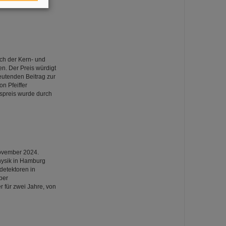
ch der Kern- und
n. Der Preis würdigt
utenden Beitrag zur
n Pfeiffer
spreis wurde durch
November 2024.
Physik in Hamburg
detektoren in
ber
 für zwei Jahre, von