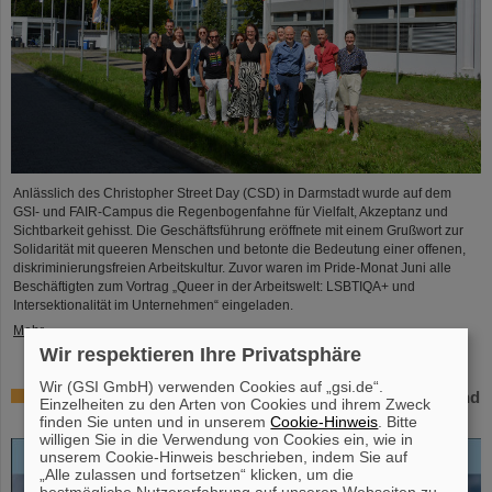
Anlässlich des Christopher Street Day (CSD) in Darmstadt wurde auf dem
GSI- und FAIR-Campus die Regenbogenfahne für Vielfalt, Akzeptanz und
Sichtbarkeit gehisst. Die Geschäftsführung eröffnete mit einem Grußwort zur
Solidarität mit queeren Menschen und betonte die Bedeutung einer offenen,
diskriminierungsfreien Arbeitskultur. Zuvor waren im Pride-Monat Juni alle
Beschäftigten zum Vortrag „Queer in der Arbeitswelt: LSBTIQA+ und
Intersektionalität im Unternehmen“ eingeladen.
Mehr »
Wir respektieren Ihre Privatsphäre
Wir (GSI GmbH) verwenden Cookies auf „gsi.de“.
Open-Access-Buch „Hans Joachim Specht – Scientist and
Einzelheiten zu den Arten von Cookies und ihrem Zweck
Visionary“ erschienen
finden Sie unten und in unserem
Cookie-Hinweis
. Bitte
willigen Sie in die Verwendung von Cookies ein, wie in
unserem Cookie-Hinweis beschrieben, indem Sie auf
„Alle zulassen und fortsetzen“ klicken, um die
bestmögliche Nutzererfahrung auf unseren Webseiten zu