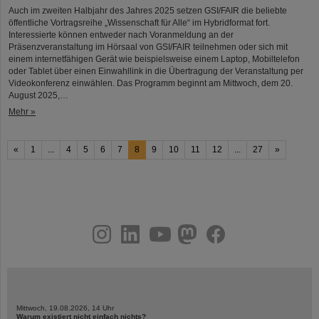
Auch im zweiten Halbjahr des Jahres 2025 setzen GSI/FAIR die beliebte
öffentliche Vortragsreihe „Wissenschaft für Alle“ im Hybridformat fort.
Interessierte können entweder nach Voranmeldung an der
Präsenzveranstaltung im Hörsaal von GSI/FAIR teilnehmen oder sich mit
einem internetfähigen Gerät wie beispielsweise einem Laptop, Mobiltelefon
oder Tablet über einen Einwahllink in die Übertragung der Veranstaltung per
Videokonferenz einwählen. Das Programm beginnt am Mittwoch, dem 20.
August 2025,…
Mehr »
«
1
...
4
5
6
7
8
9
10
11
12
...
27
»
instagram
linkedin
youtube
helmholtz.social
facebook
Mittwoch, 19.08.2026, 14 Uhr
Warum existiert nicht einfach nichts?