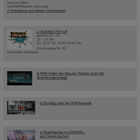
Hannah Elfner,
GSI/FAIR/Goethe-Universität
Anmeldung und weitere Informationen
SCIENCE POP-UP
geöffnet Di – Fr,
12 – 17 Uhr
Sa, 11.07.26, 10:30-16:00 Uhr
Ernst-Ludwig-Str. 22
Innenstadt Darmstadt
FAIR-Trailer: Der Weg der Teilchen durch die
Beschleunigeranlage
Rundflug über die FAIR-Baustelle
Besichtigung von GSI/FAIR –
jetzt Termin buchen!