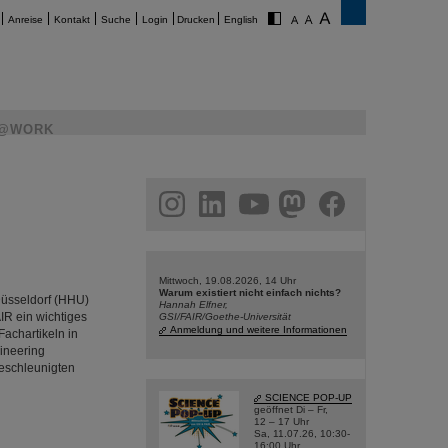
Anreise
Kontakt
Suche
Login
Drucken
English
@WORK
am
linkedin
youtube
helmholtz.social
facebook
Mittwoch, 19.08.2026, 14 Uhr
Warum existiert nicht einfach nichts?
Düsseldorf (HHU)
Hannah Elfner,
IR ein wichtiges
GSI/FAIR/Goethe-Universität
Anmeldung und weitere Informationen
Fachartikeln in
ineering
beschleunigten
SCIENCE POP-UP
geöffnet Di – Fr,
12 – 17 Uhr
Sa, 11.07.26, 10:30-
16:00 Uhr