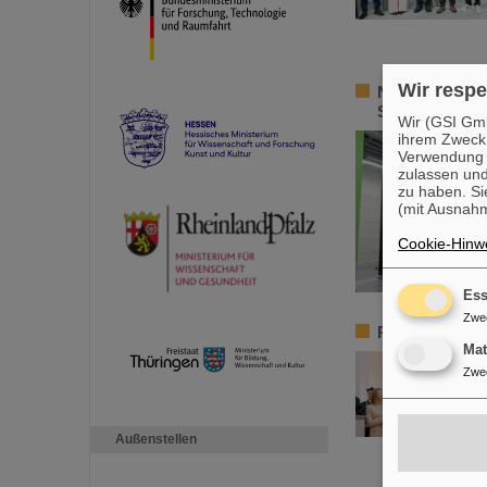
Wir respe
Nominiert für 
Souveränität
Wir (GSI Gmb
ihrem Zweck
Verwendung v
zulassen und
zu haben. Si
(mit Ausnahm
Cookie-Hinwe
Ess
Zwe
Paolo Giubell
Ma
Zwe
Außenstellen