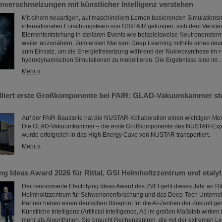
nverschmelzungen mit künstlicher Intelligenz verstehen
Mit einem neuartigen, auf maschinellem Lernen basierenden Simulationsm
internationalen Forschungsteam von GSI/FAIR gelungen, sich dem Verstän
Elemententstehung in stellaren Events wie beispielsweise Neutronenste
weiter anzunähern. Zum ersten Mal kam Deep Learning mithilfe eines ne
zum Einsatz, um die Energiefreisetzung während der Nukleosynthese im r
hydrodynamischen Simulationen zu modellieren. Die Ergebnisse sind im
Mehr »
liert erste Großkomponente bei FAIR: GLAD-Vakuumkammer ste
Auf der FAIR-Baustelle hat die NUSTAR-Kollaboration einen wichtigen Meil
Die GLAD-Vakuumkammer – die erste Großkomponente des NUSTAR-Exp
wurde erfolgreich in das High Energy Cave von NUSTAR transportiert.
Mehr »
ing Ideas Award 2026 für Rittal, GSI Helmholtzzentrum und etalyt
Der renommierte Electrifying Ideas Award des ZVEI geht dieses Jahr an Rit
Helmholtzzentrum für Schwerionenforschung und das Deep-Tech Unterneh
Partner heben einen deutschen Blueprint für die AI-Zentren der Zukunft ge
Künstliche Intelligenz (Artificial Intelligence, AI) im großen Maßstab wirken
mehr als Algorithmen. Sie braucht Rechenzentren, die mit der extremen Le