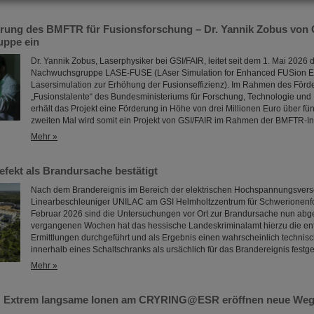
erung des BMFTR für Fusionsforschung – Dr. Yannik Zobus von 
ppe ein
Dr. Yannik Zobus, Laserphysiker bei GSI/FAIR, leitet seit dem 1. Mai 2026 
Nachwuchsgruppe LASE-FUSE (LAser Simulation for Enhanced FUSion Eff
Lasersimulation zur Erhöhung der Fusionseffizienz). Im Rahmen des För
„Fusionstalente“ des Bundesministeriums für Forschung, Technologie un
erhält das Projekt eine Förderung in Höhe von drei Millionen Euro über fün
zweiten Mal wird somit ein Projekt von GSI/FAIR im Rahmen der BMFTR-In
Mehr »
efekt als Brandursache bestätigt
Nach dem Brandereignis im Bereich der elektrischen Hochspannungsver
Linearbeschleuniger UNILAC am GSI Helmholtzzentrum für Schwerionenf
Februar 2026 sind die Untersuchungen vor Ort zur Brandursache nun abg
vergangenen Wochen hat das hessische Landeskriminalamt hierzu die e
Ermittlungen durchgeführt und als Ergebnis einen wahrscheinlich technis
innerhalb eines Schaltschranks als ursächlich für das Brandereignis festge
Mehr »
: Extrem langsame Ionen am CRYRING@ESR eröffnen neue Wege