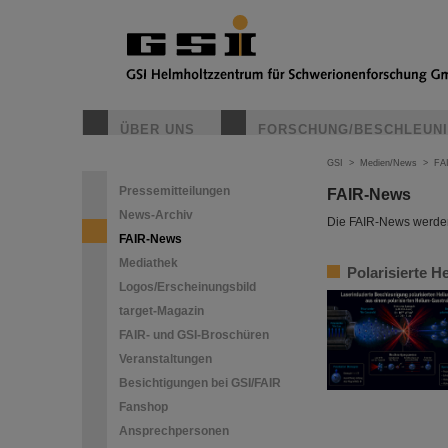
ÜBER UNS
FORSCHUNG/BESCHLEUN
GSI
>
Medien/News
>
FA
Pressemitteilungen
FAIR-News
News-Archiv
Die FAIR-News werden 
FAIR-News
Mediathek
Polarisierte H
Logos/Erscheinungsbild
target-Magazin
FAIR- und GSI-Broschüren
Veranstaltungen
Besichtigungen bei GSI/FAIR
Fanshop
Ansprechpersonen