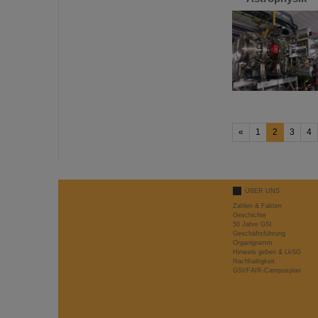
«
1
2
3
4
ÜBER UNS
Zahlen & Fakten
Geschichte
50 Jahre GSI
Geschäftsführung
Organigramm
Hinweis geben & LkSG
Nachhaltigkeit
GSI/FAIR-Campusplan