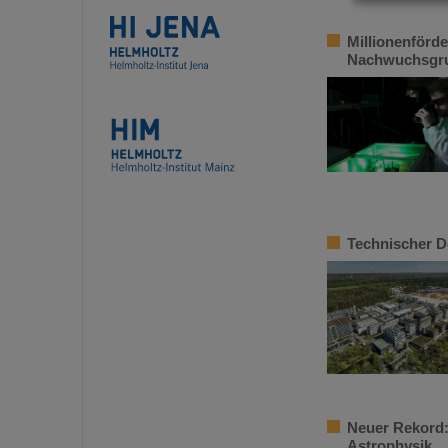
Millionenförd
Nachwuchsgru
Technischer D
Neuer Rekord
Astrophysik