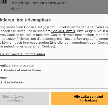
Hochleistungs-Chips Schritt halten können –…
Mehr »
ktieren Ihre Privatsphäre
den ZVEI Electrifying Ideas Award 2026 – Kühltechnik als Schlüss
H) verwenden Cookies auf „gsi.de“. Einzelheiten zu den Arten von Co
 finden Sie unten und in unserem
Cookie-Hinweis
. Bitte willigen Sie in 
Der ZVEI hat einen deutschen Blueprint für die AI-Zentren der Zukunft als „E
on Cookies ein, wie in unserem Cookie-Hinweis beschrieben, indem Si
nominiert: Damit Künstliche Intelligenz (Artificial Intelligence, AI) im groß
 fortsetzen“ klicken, um die bestmögliche Nutzererfahrung auf unsere
kann, braucht sie mehr als Algorithmen. Sie braucht Rechenzentren, die m
e können auch Ihre bevorzugten Einstellungen vornehmen oder Cooki
Leistungsdichte der Hochleistungs-Chips Schritt halten können – bestenfal
e unbedingt erforderlicher Cookies).
Europa. Rittal, das GSI Helmholtzzentrum für Schwerionenforschung und
Unternehmen etalytics zeigen, wie das mit Direct…
is und weitere Informationen
.
Mehr »
entials
(immer erforderlich)
ck
:
Unbedingt erforderliche Cookies
ino erhält Ehrendoktorwürde der Technischen Universität Warsc
tomo
Professor Paolo Giubellino, ehemaliger Wissenschaftlicher Geschäftsführe
ck
:
Statistik-Cookies
ist von der Technischen Universität Warschau mit der Ehrendoktorwürde 
worden. Sie wurde am 6. Mai 2026 im Rahmen einer feierlichen Sitzung d
Technischen Universität Warschau verliehen. Die Universität würdigt damit
Meine Auswahl
Alle zulassen und
herausragende Beiträge zur Kern- und Teilchenphysik sowie seine langjä
bestätigen
fortsetzen
erfolgreiche Zusammenarbeit mit der Technischen Universität Warschau. ..
Mehr »