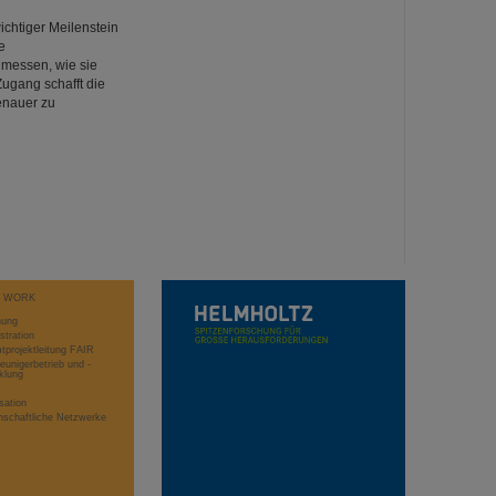
ichtiger Meilenstein
e
 messen, wie sie
ugang schafft die
enauer zu
T WORK
hung
stration
projektleitung FAIR
eunigerbetrieb und -
klung
sation
schaftliche Netzwerke