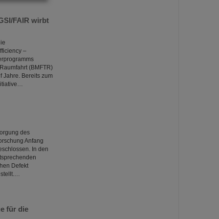
GSI/FAIR wirbt
die
iciency –
derprogramms
d Raumfahrt (BMFTR)
f Jahre. Bereits zum
itiative…
sorgung des
orschung Anfang
eschlossen. In den
ntsprechenden
chen Defekt
stellt.…
 für die