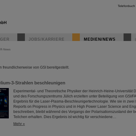
Telefonbuch
IGER
JOBS/KARRIERE
MEDIEN/NEWS
IR-News
instagr
freundlicherweise von GSI bereitgestellt.
elium-3-Strahlen beschleunigen
Experimental- und Theoretische Physiker der Heinrich-Heine-Universität 
und des Forschungszentrums Jülich erzielten unter Beteiligung von GSI/FA
Ergebnis für die Laser-Plasma-Beschleunigertechnologie. Wie sie in zwei 
Reports on Progress in Physics und in High Power Laser Science and Eng
beschreiben, bleibt während des Vorgangs der Polarisationszustand der 
Teilchen erhalten. Dies Ergebnis ist wichtig für verschiedene…
Mehr »