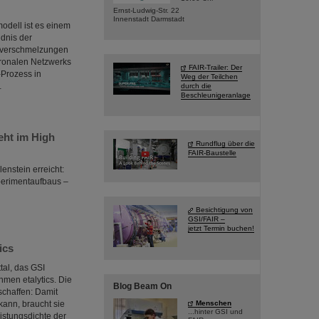
Ernst-Ludwig-Str. 22
Innenstadt Darmstadt
odell ist es einem
dnis der
rnverschmelzungen
uronalen Netzwerks
FAIR-Trailer: Der
-Prozess in
Weg der Teilchen
…
durch die
Beschleunigeranlage
ht im High
Rundflug über die
FAIR-Baustelle
enstein erreicht:
erimentaufbaus –
Besichtigung von
GSI/FAIR –
jetzt Termin buchen!
ics
tal, das GSI
men etalytics. Die
Blog Beam On
schaffen: Damit
Menschen
 kann, braucht sie
...hinter GSI und
istungsdichte der