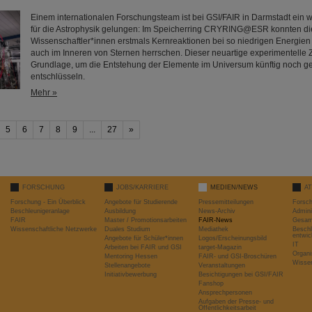
Einem internationalen Forschungsteam ist bei GSI/FAIR in Darmstadt ein w
für die Astrophysik gelungen: Im Speicherring CRYRING@ESR konnten di
Wissenschaftler*innen erstmals Kernreaktionen bei so niedrigen Energien
auch im Inneren von Sternen herrschen. Dieser neuartige experimentelle Z
Grundlage, um die Entstehung der Elemente im Universum künftig noch g
entschlüsseln.
Mehr »
5
6
7
8
9
...
27
»
FORSCHUNG
JOBS/KARRIERE
MEDIEN/NEWS
A
Forschung - Ein Überblick
Angebote für Studierende
Pressemitteilungen
Forsc
Beschleunigeranlage
Ausbildung
News-Archiv
Admini
FAIR
Master / Promotionsarbeiten
FAIR-News
Gesamt
Wissenschaftliche Netzwerke
Duales Studium
Mediathek
Beschl
entwic
Angebote für Schüler*innen
Logos/Erscheinungsbild
IT
Arbeiten bei FAIR und GSI
target-Magazin
Organi
Mentoring Hessen
FAIR- und GSI-Broschüren
Wissen
Stellenangebote
Veranstaltungen
Initiativbewerbung
Besichtigungen bei GSI/FAIR
Fanshop
Ansprechpersonen
Aufgaben der Presse- und
Öffentlichkeitsarbeit