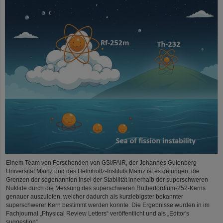
Einem Team von Forschenden von GSI/FAIR, der Johannes Gutenberg-
Universität Mainz und des Helmholtz-Instituts Mainz ist es gelungen, die
Grenzen der sogenannten Insel der Stabilität innerhalb der superschweren
Nuklide durch die Messung des superschweren Rutherfordium-252-Kerns
genauer auszuloten, welcher dadurch als kurzlebigster bekannter
superschwerer Kern bestimmt werden konnte. Die Ergebnisse wurden in im
Fachjournal „Physical Review Letters“ veröffentlicht und als „Editor's
suggestion“…