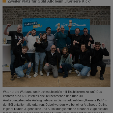
Zweiter Platz für GSI/FAIR beim „Karriere Kick“
Was hat die Werbung um Nachwuchskräfte mit Tischkickern zu tun? Das
konnten rund 650 interessierte Teilnehmende und rund 30
Ausbildungsbetriebe Anfang Februar in Darmstadt auf dem „Karriere Kick“ in
der Böllenfalltorhalle erfahren. Dabei werden wie bei einer Art Speed-Dating
in jeder Runde Jugendliche und Ausbildungsbetriebe einander zugelost und