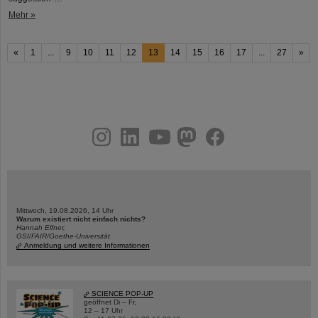
Mehr »
«
1
...
9
10
11
12
13
14
15
16
17
...
27
»
instagram
linkedin
youtube
helmholtz.social
facebook
Mittwoch, 19.08.2026, 14 Uhr
Warum existiert nicht einfach nichts?
Hannah Elfner,
GSI/FAIR/Goethe-Universität
Anmeldung und weitere Informationen
SCIENCE POP-UP
geöffnet Di – Fr,
12 – 17 Uhr