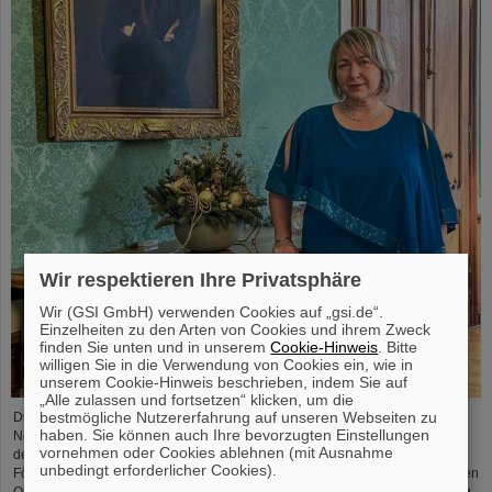
Wir respektieren Ihre Privatsphäre
Wir (GSI GmbH) verwenden Cookies auf „gsi.de“.
Einzelheiten zu den Arten von Cookies und ihrem Zweck
finden Sie unten und in unserem
Cookie-Hinweis
. Bitte
willigen Sie in die Verwendung von Cookies ein, wie in
unserem Cookie-Hinweis beschrieben, indem Sie auf
„Alle zulassen und fortsetzen“ klicken, um die
bestmögliche Nutzererfahrung auf unseren Webseiten zu
Die Physikerin und Geologin Livia Ludhova, Professorin für Experimentelle
haben. Sie können auch Ihre bevorzugten Einstellungen
Neutrinophysik an der Johannes Gutenberg-Universität Mainz und Leiterin
vornehmen oder Cookies ablehnen (mit Ausnahme
der gemeinsamen Neutrino-Gruppe bei GSI sowie Leiterin des DFG-
unbedingt erforderlicher Cookies).
Förderprojekts FAIR-Research NRW, wurde vor Kurzem mit dem slowakischen