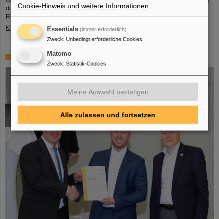
Orden Ľudovít Štúr, 2. Klasse, Zivilabteilung, geehrt. Die feierliche Verleihung
Cookie-Hinweis und weitere Informationen
.
dieser hohen Auszeichnung fand durch den Präsidenten der Slowakischen
Republik, Peter Pellegrini, in Bratislava statt.
Mehr »
Essentials
(immer erforderlich)
Zweck
:
Unbedingt erforderliche Cookies
Matomo
FAIR-GSI-Promotionspreis für Dr. Tom Reichert
Zweck
:
Statistik-Cookies
Meine Auswahl bestätigen
Alle zulassen und fortsetzen