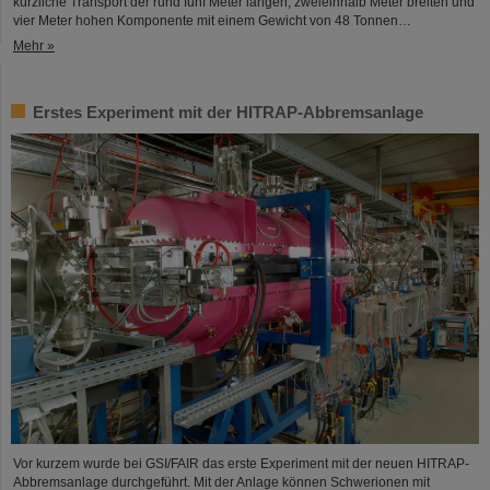
kürzliche Transport der rund fünf Meter langen, zweieinhalb Meter breiten und
vier Meter hohen Komponente mit einem Gewicht von 48 Tonnen…
Mehr »
Erstes Experiment mit der HITRAP-Abbremsanlage
Vor kurzem wurde bei GSI/FAIR das erste Experiment mit der neuen HITRAP-
Abbremsanlage durchgeführt. Mit der Anlage können Schwerionen mit