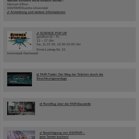
Warum existiert nicht einfach nichts?
Hannah Elfner,
GSI/FAIR/Goethe-Universität
Anmeldung und weitere Informationen
SCIENCE POP-UP
geöffnet Di – Fr,
12 – 17 Uhr
Sa, 11.07.26, 10:30-16:00 Uhr
Ernst-Ludwig-Str. 22
Innenstadt Darmstadt
FAIR-Trailer: Der Weg der Teilchen durch die
Beschleunigeranlage
Rundflug über die FAIR-Baustelle
Besichtigung von GSI/FAIR –
jetzt Termin buchen!