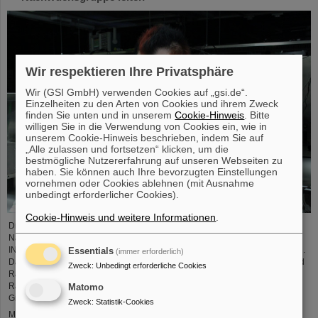
Wir respektieren Ihre Privatsphäre
Wir (GSI GmbH) verwenden Cookies auf „gsi.de“.
Einzelheiten zu den Arten von Cookies und ihrem Zweck
finden Sie unten und in unserem
Cookie-Hinweis
. Bitte
willigen Sie in die Verwendung von Cookies ein, wie in
unserem Cookie-Hinweis beschrieben, indem Sie auf
„Alle zulassen und fortsetzen“ klicken, um die
bestmögliche Nutzererfahrung auf unseren Webseiten zu
haben. Sie können auch Ihre bevorzugten Einstellungen
vornehmen oder Cookies ablehnen (mit Ausnahme
unbedingt erforderlicher Cookies).
Cookie-Hinweis und weitere Informationen
.
Dr. Jonas Ohland, Laserphysiker bei GSI/FAIR, wird ab dem 1. Juni die
Nachwuchsgruppe ALADIN (Adaptiv Laser Architecture Development and
INtegration, dt. Entwicklung und Integration adaptiver Laserarchitektur) leiten.
Essentials
(immer erforderlich)
Dazu erhält er durch das Bundesministerium für Forschung, Technologie und
Zweck
:
Unbedingt erforderliche Cookies
Raumfahrt eine Fördersumme von 2,8 Millionen Euro über fünf Jahre im
Rahmen des Programms „Fusionstalente“. Das ALADIN-Projekt legt einen
Matomo
Grundstein zur Verwirklichung stabiler, effizienter Laser für die ...
Zweck
:
Statistik-Cookies
Mehr »