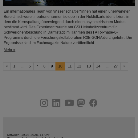
Ein internationales Team von Wissenschaftler*innen hat einen unerwarteten
Bereich schwerer, neutronenarmer Isotope in der Nuklidkarte identifiziert, in
dem die Kernspaltung überwiegend durch einen asymmetrischen Modus
bestimmt wird. Das Experiment wurde am GSI Helmholtzzentrum für
Schwerionenforschung in Darmstadt im Rahmen des FAIR-Phase-0-
Programms durch die Forschungskollaboration R3B-SOFIA durchgeführt. Die
Ergebnisse sind im Fachmagazin Nature veröffentlicht.
Mehr »
«
1
...
6
7
8
9
10
11
12
13
14
...
27
»
instagram
linkedin
youtube
helmholtz.social
facebook
Mittwoch, 19.08.2026, 14 Uhr