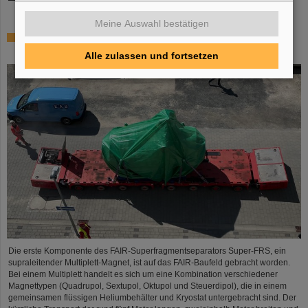
Meine Auswahl bestätigen
Erste Super-FRS-Komponente auf FAIR-Baufeld
transportiert
Alle zulassen und fortsetzen
Die erste Komponente des FAIR-Superfragmentseparators Super-FRS, ein
supraleitender Multiplett-Magnet, ist auf das FAIR-Baufeld gebracht worden.
Bei einem Multiplett handelt es sich um eine Kombination verschiedener
Magnettypen (Quadrupol, Sextupol, Oktupol und Steuerdipol), die in einem
gemeinsamen flüssigen Heliumbehälter und Kryostat untergebracht sind. Der