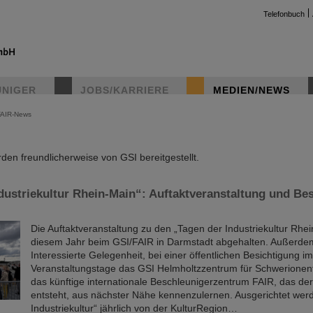
Telefonbuch
UNIGER
JOBS/KARRIERE
MEDIEN/NEWS
FAIR-News
instag
en freundlicherweise von GSI bereitgestellt.
dustriekultur Rhein-Main“: Auftaktveranstaltung und Bes
Die Auftaktveranstaltung zu den „Tagen der Industriekultur Rhe
diesem Jahr beim GSI/FAIR in Darmstadt abgehalten. Außerde
Interessierte Gelegenheit, bei einer öffentlichen Besichtigung 
Veranstaltungstage das GSI Helmholtzzentrum für Schwerione
das künftige internationale Beschleunigerzentrum FAIR, das der
entsteht, aus nächster Nähe kennenzulernen. Ausgerichtet wer
Industriekultur“ jährlich von der KulturRegion…