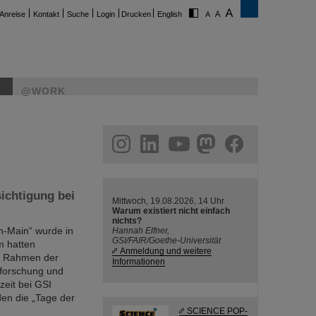
Anreise
Kontakt
Suche
Login
Drucken
English
@WORK
ram
linkedin
youtube
helmholtz.social
facebook
ichtigung bei
Mittwoch, 19.08.2026, 14 Uhr
Warum existiert nicht einfach
nichts?
in-Main“ wurde in
Hannah Elfner,
GSI/FAIR/Goethe-Universität
m hatten
Anmeldung und weitere
im Rahmen der
Informationen
nforschung und
zeit bei GSI
den die „Tage der
SCIENCE POP-