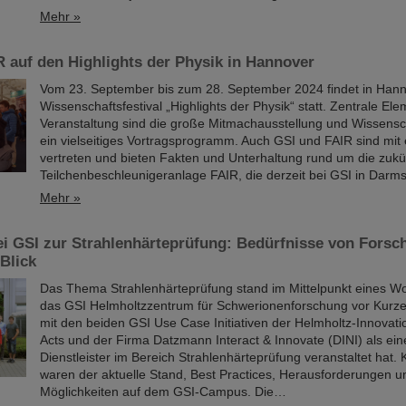
Mehr »
 auf den Highlights der Physik in Hannover
Vom 23. September bis zum 28. September 2024 findet in Han
Wissenschaftsfestival „Highlights der Physik“ statt. Zentrale El
Veranstaltung sind die große Mitmachausstellung und Wissens
ein vielseitiges Vortragsprogramm. Auch GSI und FAIR sind mit
vertreten und bieten Fakten und Unterhaltung rund um die zukü
Teilchenbeschleunigeranlage FAIR, die derzeit bei GSI in Darms
Mehr »
i GSI zur Strahlenhärteprüfung: Bedürfnisse von Forsc
 Blick
Das Thema Strahlenhärteprüfung stand im Mittelpunkt eines W
das GSI Helmholtzzentrum für Schwerionenforschung vor Kur
mit den beiden GSI Use Case Initiativen der Helmholtz-Innovatio
Acts und der Firma Datzmann Interact & Innovate (DINI) als ei
Dienstleister im Bereich Strahlenhärteprüfung veranstaltet hat
waren der aktuelle Stand, Best Practices, Herausforderungen u
Möglichkeiten auf dem GSI-Campus. Die…