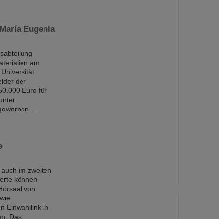
 María Eugenia
sabteilung
aterialien am
Universität
lder der
0.000 Euro für
unter
eworben....
e
d auch im zweiten
ierte können
Hörsaal von
 wie
n Einwahllink in
en. Das