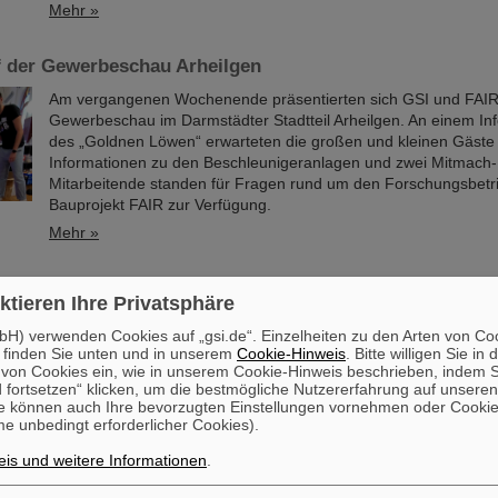
Mehr »
f der Gewerbeschau Arheilgen
Am vergangenen Wochenende präsentierten sich GSI und FAIR
Gewerbeschau im Darmstädter Stadtteil Arheilgen. An einem In
des „Goldnen Löwen“ erwarteten die großen und kleinen Gäste
Informationen zu den Beschleunigeranlagen und zwei Mitmach
Mitarbeitende standen für Fragen rund um den Forschungsbetr
Bauprojekt FAIR zur Verfügung.
Mehr »
 Grant für Neutrinoforschung geht an Dr. Zewei Xiong
ktieren Ihre Privatsphäre
Dr. Zewei Xiong wird mit dem renommierten ERC Starting Gran
H) verwenden Cookies auf „gsi.de“. Einzelheiten zu den Arten von Co
Europäischen Forschungsrats (European Research Council, E
 finden Sie unten und in unserem
Cookie-Hinweis
. Bitte willigen Sie in 
ausgezeichnet. Das Förderformat ist einer der europaweit wicht
on Cookies ein, wie in unserem Cookie-Hinweis beschrieben, indem Si
Forschungspreise, der sich an talentierte Nachwuchswissenschaf
 fortsetzen“ klicken, um die bestmögliche Nutzererfahrung auf unsere
einem frühen Karrierestadium richtet, um ihr Potential in der
e können auch Ihre bevorzugten Einstellungen vornehmen oder Cooki
e unbedingt erforderlicher Cookies).
Arbeitsgruppenleitung auszuschöpfen. Dr. Zewei Xiong ist derzei
der Abteilung Nukleare Astrophysik und Struktur des GSI Helmho
is und weitere Informationen
.
Mehr »