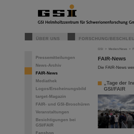
ÜBER UNS
FORSCHUNG/BESCHLE
GSI
>
Medien/News
>
Pressemitteilungen
FAIR-News
News-Archiv
Die FAIR-News werd
FAIR-News
Mediathek
„Tage der In
Logos/Erscheinungsbild
GSI/FAIR
target-Magazin
FAIR- und GSI-Broschüren
Veranstaltungen
Besichtigungen bei
GSI/FAIR
Fanshop