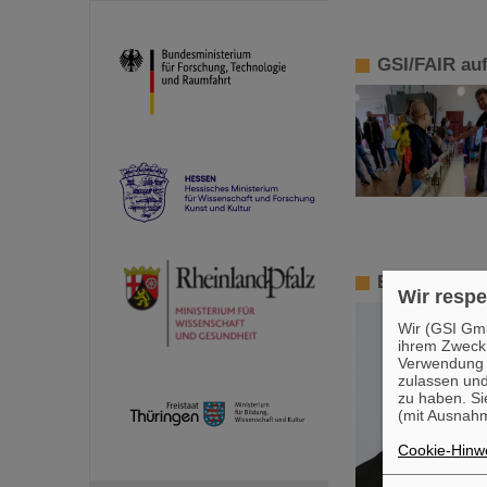
GSI/FAIR au
ERC Starting
Wir respe
Wir (GSI Gmb
ihrem Zweck
Verwendung v
zulassen und
zu haben. Si
(mit Ausnahm
Cookie-Hinwe