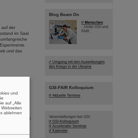
Blog Beam On
Menschen
...hinter GSI und
 auf der
FAIR.
fostand im Saal
 umfangreiche
-Experimente.
ieb und das
Umgang mit den Auswirkungen
des Kriegs in der Ukraine
GSI-FAIR Kolloquium
t des
okies und
RC)
Aktuelle Termine
die
igsten
e auf „Alle
tler*innen in
n Webseiten
es ablehnen
Veranstaltungen bei GSI:
t als Postdoc in
GSI-Kolloquium
ltzzentrums ...
Accelerator Seminar
Kalender