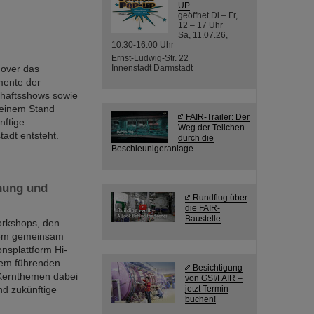
UP
geöffnet Di – Fr,
12 – 17 Uhr
Sa, 11.07.26,
10:30-16:00 Uhr
Ernst-Ludwig-Str. 22
nover das
Innenstadt Darmstadt
emente der
chaftsshows sowie
 einem Stand
FAIR-Trailer: Der
nftige
Weg der Teilchen
tadt entsteht.
durch die
Beschleunigeranlage
hung und
Rundflug über
die FAIR-
Baustelle
orkshops, den
zem gemeinsam
nsplattform Hi-
nem führenden
Besichtigung
. Kernthemen dabei
von GSI/FAIR –
nd zukünftige
jetzt Termin
buchen!