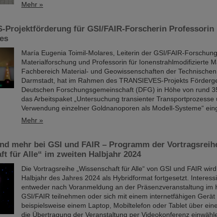
Mehr »
Projektförderung für GSI/FAIR-Forscherin Professorin
res
María Eugenia Toimil-Molares, Leiterin der GSI/FAIR-Forschung
Materialforschung und Professorin für Ionenstrahlmodifizierte M
Fachbereich Material- und Geowissenschaften der Technischen 
Darmstadt, hat im Rahmen des TRANSIEVES-Projekts Förderge
Deutschen Forschungsgemeinschaft (DFG) in Höhe von rund 35
das Arbeitspaket „Untersuchung transienter Transportprozesse 
Verwendung einzelner Goldnanoporen als Modell-Systeme“ eing
Mehr »
nd mehr bei GSI und FAIR – Programm der Vortragsreih
t für Alle“ im zweiten Halbjahr 2024
Die Vortragsreihe „Wissenschaft für Alle“ von GSI und FAIR wir
Halbjahr des Jahres 2024 als Hybridformat fortgesetzt. Interess
entweder nach Voranmeldung an der Präsenzveranstaltung im 
GSI/FAIR teilnehmen oder sich mit einem internetfähigen Gerät
beispielsweise einem Laptop, Mobiltelefon oder Tablet über eine
die Übertragung der Veranstaltung per Videokonferenz einwähl