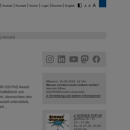
Anreise
Kontakt
Suche
Login
Drucken
English
@WORK
am
linkedin
youtube
helmholtz.social
facebook
Mittwoch, 19.08.2026, 14 Uhr
Warum existiert nicht einfach nichts?
FAIR-GSI PhD Award
Hannah Elfner,
häftsführer von
GSI/FAIR/Goethe-Universität
Anmeldung und weitere Informationen
bH, überreichten den
nziell unterstützte,
t ...
SCIENCE POP-UP
geöffnet Di – Fr,
12 – 17 Uhr
Sa, 11.07.26, 10:30-
16:00 Uhr