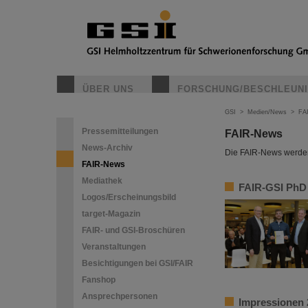
ÜBER UNS
FORSCHUNG/BESCHLEUN
GSI
>
Medien/News
>
FA
Pressemitteilungen
FAIR-News
News-Archiv
Die FAIR-News werden 
FAIR-News
Mediathek
FAIR-GSI PhD 
Logos/Erscheinungsbild
target-Magazin
FAIR- und GSI-Broschüren
Veranstaltungen
Besichtigungen bei GSI/FAIR
Fanshop
Ansprechpersonen
Impressionen 