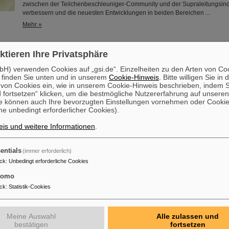
zwischen der Teilchenbeschleuniger-Community und der Supraleitungsind
verbessern und die neuesten Entwicklungen in beiden Bereichen ...
Mehr »
es Forschungsgebäude: Architektenpreis für Neubau am Helmhol
ktieren Ihre Privatsphäre
Das neue Forschungsgebäude des Helmholtz-Instituts Jena ist mit einem A
H) verwenden Cookies auf „gsi.de“. Einzelheiten zu den Arten von Co
gekrönt worden: Das Büro „Osterwold°Schmidt EXP!ANDER Architekten“ au
 finden Sie unten und in unserem
Cookie-Hinweis
. Bitte willigen Sie in 
den im vergangenen Winter eröffneten Neubau mit dem „best architects a
on Cookies ein, wie in unserem Cookie-Hinweis beschrieben, indem Si
ausgezeichnet worden. Der „best architects award“ zählt zu den renommie
 fortsetzen“ klicken, um die bestmögliche Nutzererfahrung auf unsere
Architekturauszeichnungen europaweit und gilt als Gütesiegel für heraus
e können auch Ihre bevorzugten Einstellungen vornehmen oder Cooki
architektonische Leistung.
e unbedingt erforderlicher Cookies).
Mehr »
is und weitere Informationen
.
ür neuartige Atomuhr: Röntgenlaser weist Weg zu besserer
entials
(immer erforderlich)
tmessung
ck
:
Unbedingt erforderliche Cookies
Einem internationalen Forschungsteam ist ein entscheidender Schritt zu e
Generation von Atomuhren gelungen. Am europäischen Röntgenlaser Eu
tomo
die Forschenden auf Basis des Elements Scandium einen wesentlich exak
ck
:
Statistik-Cookies
erzeugt, der eine Genauigkeit von einer Sekunde in 300 Milliarden Jahren 
rund tausendmal präziser als die Standard-Atomuhr auf Cäsium-Basis. D
auch Wissenschaftler*innen des Helmholtz-Instituts Jena, ....
Meine Auswahl
Alle zulassen und
Mehr »
bestätigen
fortsetzen