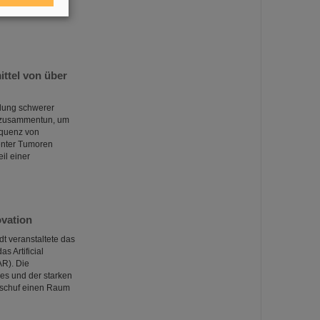
ittel von über
dung schwerer
“ zusammentun, um
equenz von
tenter Tumoren
il einer
vation
t veranstaltete das
 Artificial
AR). Die
es und der starken
 schuf einen Raum