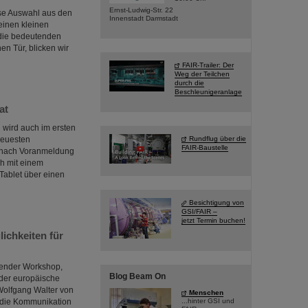
Ernst-Ludwig-Str. 22
iese Auswahl aus den
Innenstadt Darmstadt
einen kleinen
 die bedeutenden
en Tür, blicken wir
FAIR-Trailer: Der
Weg der Teilchen
durch die
Beschleunigeranlage
at
 wird auch im ersten
neuesten
Rundflug über die
FAIR-Baustelle
r nach Voranmeldung
ch mit einem
Tablet über einen
Besichtigung von
GSI/FAIR –
jetzt Termin buchen!
ichkeiten für
sender Workshop,
Blog Beam On
 der europäische
Wolfgang Walter von
Menschen
, die Kommunikation
...hinter GSI und