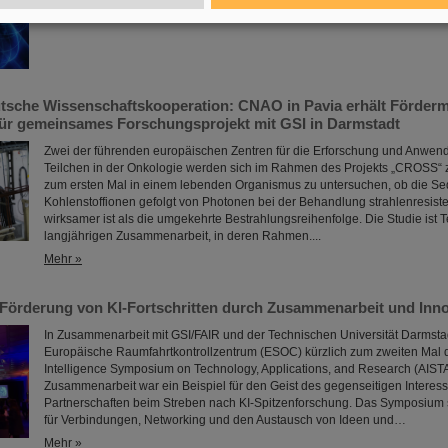
eutsche Wissenschaftskooperation: CNAO in Pavia erhält Förderm
für gemeinsames Forschungsprojekt mit GSI in Darmstadt
Zwei der führenden europäischen Zentren für die Erforschung und Anwen
Teilchen in der Onkologie werden sich im Rahmen des Projekts „CROSS
zum ersten Mal in einem lebenden Organismus zu untersuchen, ob die S
Kohlenstoffionen gefolgt von Photonen bei der Behandlung strahlenresis
wirksamer ist als die umgekehrte Bestrahlungsreihenfolge. Die Studie ist Te
langjährigen Zusammenarbeit, in deren Rahmen....
Mehr »
Förderung von KI-Fortschritten durch Zusammenarbeit und Inno
In Zusammenarbeit mit GSI/FAIR und der Technischen Universität Darmstad
Europäische Raumfahrtkontrollzentrum (ESOC) kürzlich zum zweiten Mal das
Intelligence Symposium on Technology, Applications, and Research (AIST
Zusammenarbeit war ein Beispiel für den Geist des gegenseitigen Interess
Partnerschaften beim Streben nach KI-Spitzenforschung. Das Symposium
für Verbindungen, Networking und den Austausch von Ideen und…
Mehr »