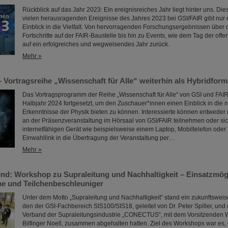
Rückblick auf das Jahr 2023: Ein ereignisreiches Jahr liegt hinter uns. D
vielen herausragenden Ereignisse des Jahres 2023 bei GSI/FAIR gibt nur 
Einblick in die Vielfalt. Von hervorragenden Forschungsergebnissen über
Fortschritte auf der FAIR-Baustelle bis hin zu Events, wie dem Tag der offen
auf ein erfolgreiches und wegweisendes Jahr zurück.
Mehr »
 Vortragsreihe „Wissenschaft für Alle“ weiterhin als Hybridform
Das Vortragsprogramm der Reihe „Wissenschaft für Alle“ von GSI und FAIR
Halbjahr 2024 fortgesetzt, um den Zuschauer*innen einen Einblick in die 
Erkenntnisse der Physik bieten zu können. Interessierte können entwede
an der Präsenzveranstaltung im Hörsaal von GSI/FAIR teilnehmen oder si
internetfähigen Gerät wie beispielsweise einem Laptop, Mobiltelefon oder 
Einwahllink in die Übertragung der Veranstaltung per…
Mehr »
nd: Workshop zu Supraleitung und Nachhaltigkeit – Einsatzmögl
e und Teilchenbeschleuniger
Unter dem Motto „Supraleitung und Nachhaltigkeit“ stand ein zukunftswei
den der GSI-Fachbereich SIS100/SIS18, geleitet von Dr. Peter Spiller, und
Verband der Supraleitungsindustrie „CONECTUS“, mit dem Vorsitzenden 
Bilfinger Noell, zusammen abgehalten hatten. Ziel des Workshops war es