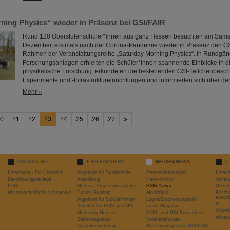
ning Physics“ wieder in Präsenz bei GSI/FAIR
Rund 120 Oberstufenschüler*innen aus ganz Hessen besuchten am Sams
Dezember, erstmals nach der Corona-Pandemie wieder in Präsenz den G
Rahmen der Veranstaltungsreihe „Saturday Morning Physics“. In Rundgän
Forschungsanlagen erhielten die Schüler*innen spannende Einblicke in di
physikalische Forschung, erkundeten die bestehenden GSI-Teilchenbeschl
Experimente und -Infrastruktureinrichtungen und informierten sich über 
Mehr »
0
21
22
23
24
25
26
27
»
FORSCHUNG
JOBS/KARRIERE
MEDIEN/NEWS
A
Forschung - Ein Überblick
Angebote für Studierende
Pressemitteilungen
Forsc
Beschleunigeranlage
Ausbildung
News-Archiv
Admini
FAIR
Master / Promotionsarbeiten
FAIR-News
Gesamt
Wissenschaftliche Netzwerke
Duales Studium
Mediathek
Beschl
entwic
Angebote für Schüler*innen
Logos/Erscheinungsbild
IT
Arbeiten bei FAIR und GSI
target-Magazin
Organi
Mentoring Hessen
FAIR- und GSI-Broschüren
Wissen
Stellenangebote
Veranstaltungen
Initiativbewerbung
Besichtigungen bei GSI/FAIR