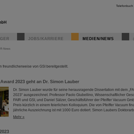
Telefonbuch
IGER
JOBS/KARRIERE
MEDIEN/NEWS
IR-News
instagr
freundlicherweise von GSI bereitgestellt.
Award 2023 geht an Dr. Simon Lauber
Dr. Simon Lauber wurde für seine herausragende Dissertation mit dem „
2023“ ausgezeichnet. Professor Paolo Giubellino, Wissenschaftlicher Gesc
FAIR und GSI, und Daniel Sälzer, Geschäftsführer der Pfeiffer Vacuum Gm
Preis kürzlich in einem feierlichen Kolloquium. Die von Pfeiffer Vacuum fina
jährliche Auszeichnung ist mit 1000 Euro dotiert. Simon Laubers Doktorarbei
Mehr »
2023