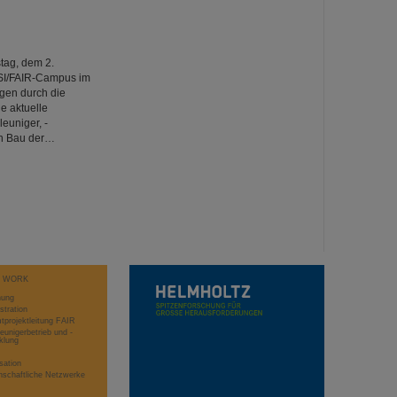
tag, dem 2.
SI/FAIR-Campus im
gen durch die
e aktuelle
euniger, -
den Bau der…
T WORK
hung
stration
projektleitung FAIR
eunigerbetrieb und -
klung
sation
schaftliche Netzwerke