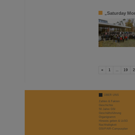
„Saturday Mor
«
1
...
19
2
ÜBER UNS
Zahlen & Fakten
Geschichte
50 Jahre GSI
Geschäftsführung
Organigramm
Hinweis geben & LkSG
Nachhaltigkeit
GSI/FAIR-Campusplan