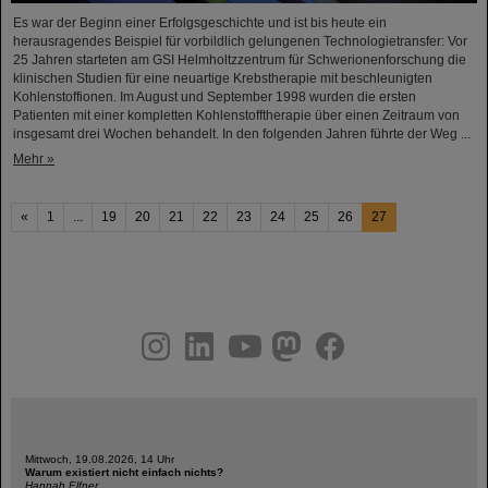
Es war der Beginn einer Erfolgsgeschichte und ist bis heute ein
herausragendes Beispiel für vorbildlich gelungenen Technologietransfer: Vor
25 Jahren starteten am GSI Helmholtzzentrum für Schwerionenforschung die
klinischen Studien für eine neuartige Krebstherapie mit beschleunigten
Kohlenstoffionen. Im August und September 1998 wurden die ersten
Patienten mit einer kompletten Kohlenstofftherapie über einen Zeitraum von
insgesamt drei Wochen behandelt. In den folgenden Jahren führte der Weg ...
Mehr »
«
1
...
19
20
21
22
23
24
25
26
27
instagram
linkedin
youtube
helmholtz.social
facebook
Mittwoch, 19.08.2026, 14 Uhr
Warum existiert nicht einfach nichts?
Hannah Elfner,