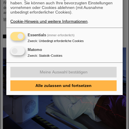
haben. Sie können auch Ihre bevorzugten Einstellungen
FAIR und GSI trauern um einen herausragenden Wissenschaftler und einen
vornehmen oder Cookies ablehnen (mit Ausnahme
der Wegbereiter für das FAIR-Projekt. Der indische Physiker Bikash Sinha ist
unbedingt erforderlicher Cookies).
am 11. August im Alter von 78 Jahren von uns gegangen.
Mehr »
Cookie-Hinweis und weitere Informationen
.
Essentials
(immer erforderlich)
25 Jahre Tumortherapie: Präzise Waffen im Kampf gegen
Zweck
:
Unbedingt erforderliche Cookies
den Krebs
Matomo
Zweck
:
Statistik-Cookies
Meine Auswahl bestätigen
Alle zulassen und fortsetzen