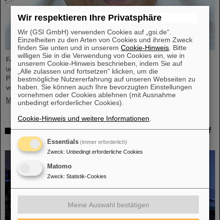
Wir respektieren Ihre Privatsphäre
Wir (GSI GmbH) verwenden Cookies auf „gsi.de“.
Einzelheiten zu den Arten von Cookies und ihrem Zweck
finden Sie unten und in unserem
Cookie-Hinweis
. Bitte
willigen Sie in die Verwendung von Cookies ein, wie in
FAIR und GSI trauern um einen herausragenden Wissenschaftler
unserem Cookie-Hinweis beschrieben, indem Sie auf
und einen der Wegbereiter für das FAIR-Projekt. Der indische
„Alle zulassen und fortsetzen“ klicken, um die
Physiker Bikash Sinha ist am 11. August im Alter von 78 Jahren
bestmögliche Nutzererfahrung auf unseren Webseiten zu
haben. Sie können auch Ihre bevorzugten Einstellungen
von uns gegangen.
vornehmen oder Cookies ablehnen (mit Ausnahme
Mehr »
unbedingt erforderlicher Cookies).
Cookie-Hinweis und weitere Informationen
.
25 Jahre Tumortherapie: Präzise Waffen im Kampf
gegen den Krebs
Essentials
(immer erforderlich)
Zweck
:
Unbedingt erforderliche Cookies
Matomo
Zweck
:
Statistik-Cookies
Meine Auswahl bestätigen