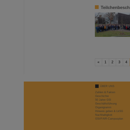
Teilchenbesch
«
1
2
3
4
ÜBER UNS
Zahlen & Fakten
Geschichte
50 Jahre GSI
Geschäftsführung
Organigramm
Hinweis geben & LkSG
Nachhaltigkeit
GSI/FAIR-Campusplan