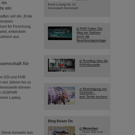
t im
Ernst-Ludwig-Str. 22
te ein
Innenstadt Darmstadt
aften soll die „Erste
rinneren
ium für Forschung,
FAIR-Trailer: Der
wird, entwickeln
Weg der Teilchen
Partnern aus
durch die
Beschleunigeranlage
Rundflug über die
senschaft für
FAIR-Baustelle
von GSI und FAIR
n von Jahren bis zu
teressierte können
Besichtigung von
n GSI/FAIR
GSI/FAIR –
jetzt Termin buchen!
einem Laptop,
Blog Beam On
Menschen
...hinter GSI und
s. Diese Auswahl aus