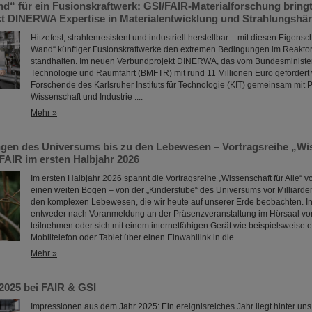
nd“ für ein Fusionskraftwerk: GSI/FAIR-Materialforschung bring
t DINERWA Expertise in Materialentwicklung und Strahlungshär
Hitzefest, strahlenresistent und industriell herstellbar – mit diesen Eigensch
Wand“ künftiger Fusionskraftwerke den extremen Bedingungen im Reakto
standhalten. Im neuen Verbundprojekt DINERWA, das vom Bundesminister
Technologie und Raumfahrt (BMFTR) mit rund 11 Millionen Euro gefördert 
Forschende des Karlsruher Instituts für Technologie (KIT) gemeinsam mit 
Wissenschaft und Industrie ....
Mehr »
gen des Universums bis zu den Lebewesen – Vortragsreihe „Wis
FAIR im ersten Halbjahr 2026
Im ersten Halbjahr 2026 spannt die Vortragsreihe „Wissenschaft für Alle“ 
einen weiten Bogen – von der „Kinderstube“ des Universums vor Milliarde
den komplexen Lebewesen, die wir heute auf unserer Erde beobachten. In
entweder nach Voranmeldung an der Präsenzveranstaltung im Hörsaal vo
teilnehmen oder sich mit einem internetfähigen Gerät wie beispielsweise 
Mobiltelefon oder Tablet über einen Einwahllink in die…
Mehr »
 2025 bei FAIR & GSI
Impressionen aus dem Jahr 2025: Ein ereignisreiches Jahr liegt hinter un