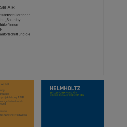
SI/FAIR
stufenschüler*innen
he „Saturday
chüler*innen
I-
ufortschritt und die
T WORK
hung
stration
projektleitung FAIR
eunigerbetrieb und -
klung
sation
schaftliche Netzwerke