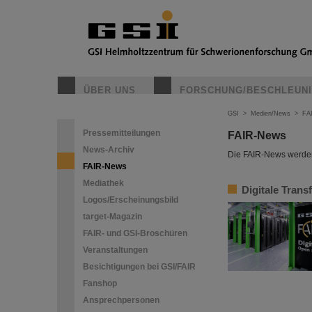
ÜBER UNS
FORSCHUNG/BESCHLEUN
GSI
>
Medien/News
>
FA
Pressemitteilungen
FAIR-News
News-Archiv
Die FAIR-News werden 
FAIR-News
Mediathek
Digitale Trans
Logos/Erscheinungsbild
target-Magazin
FAIR- und GSI-Broschüren
Veranstaltungen
Besichtigungen bei GSI/FAIR
Fanshop
Ansprechpersonen