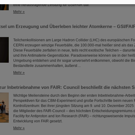
eine herausragende Leistung für GSI/FAIR dar.
Mehr »
tsel um Erzeugung und Überleben leichter Atomkerne – GSI/FA
Teilchenkollisionen am Large Hadron Collider (LHC) des europäischen 
CERN erzeugen winzige Feuerbälle, die 100.000-mal heißer sind als das
Diese Feuerbälle zerfallen in neue, teils recht exotische Teilchen – darunt
und ihre Antimaterie-Gegenstücke. Paradoxerweise können sie in der hei
Umgebung entstehen und ihr sogar unversehrt entkommen, obwohl die Bin
Bestandteile zusammenhalten, äußerst ...
Mehr »
ur Inbetriebnahme von FAIR: Council beschließt die nächsten S
Wichtige Meilensteine durch den Beginn der ersten Inbetriebnahme-Arbeit
Perspektiven für das CBM-Experiment und große Fortschritte beim neuen 
Kontrollzentrum: Bei ihrer jüngsten Sitzung am 9. und 10. Dezember 2025
die Mitglieder des FAIR-Council – des höchsten Entscheidungsgremiums d
Facility for Antiproton and Ion Research (FAIR) – richtungsweisende Impulse
Entwicklung von FAIR gesetzt.
Mehr »