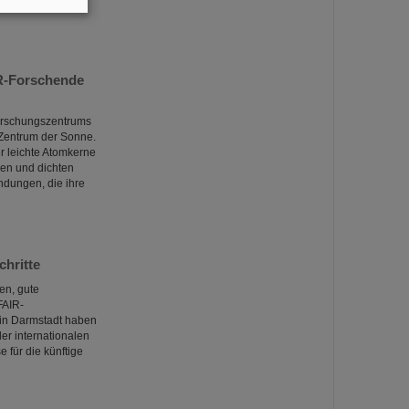
IR-Forschende
Forschungszentrums
 Zentrum der Sonne.
er leichte Atomkerne
ßen und dichten
dungen, die ihre
chritte
en, gute
FAIR-
 in Darmstadt haben
er internationalen
 für die künftige