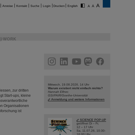
Anreise
Kontakt
Suche
Login
Drucken
English
@WORK
am
linkedin
youtube
helmholtz.social
facebook
Mittwoch, 19.08.2026, 14 Uhr
Warum existiert nicht einfach nichts?
essen, zur dritten
Hannah Elfner,
t Start-ups, kleine
GSI/FAIR/Goethe-Universität
Anmeldung und weitere Informationen
nsverantwortliche
on Organisationen
forschung ist
SCIENCE POP-UP
geöffnet Di – Fr,
12 – 17 Uhr
Sa, 11.07.26, 10:30-
16:00 Uhr