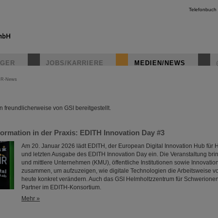
Telefonbuch
IGER
JOBS/KARRIERE
MEDIEN/NEWS
IR-News
instagr
freundlicherweise von GSI bereitgestellt.
formation in der Praxis: EDITH Innovation Day #3
Am 20. Januar 2026 lädt EDITH, der European Digital Innovation Hub für H
und letzten Ausgabe des EDITH Innovation Day ein. Die Veranstaltung bring
und mittlere Unternehmen (KMU), öffentliche Institutionen sowie Innovatio
zusammen, um aufzuzeigen, wie digitale Technologien die Arbeitsweise v
heute konkret verändern. Auch das GSI Helmholtzzentrum für Schwerionen
Partner im EDITH-Konsortium.
Mehr »