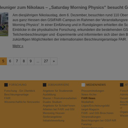
leuniger zum Nikolaus – „Saturday Morning Physics“ besucht G
Am diesjährigen Nikolaustag, dem 6. Dezember, besuchten rund 110 Ober
aus ganz Hessen den GSI/FAIR-Campus im Rahmen der Veranstaltungsrei
Morning Physics“. In einer Einführung und in Rundgängen erhielten die S
Einblicke in die physikalische Forschung, erkundeten die bestehenden GS
Teilchenbeschleuniger und -Experimente und informierten sich über den Ba
zukünftigen Möglichkeiten der internationalen Beschleunigeranlage FAIR.
Mehr »
5
6
7
8
9
...
27
»
FORSCHUNG
JOBS/KARRIERE
MEDIEN/NEWS
A
Forschung - Ein Überblick
Angebote für Studierende
Pressemitteilungen
Forsc
Beschleunigeranlage
Ausbildung
News-Archiv
Admini
FAIR
Master / Promotionsarbeiten
FAIR-News
Gesamt
Wissenschaftliche Netzwerke
Duales Studium
Mediathek
Beschl
entwic
Angebote für Schüler*innen
Logos/Erscheinungsbild
IT
Arbeiten bei FAIR und GSI
target-Magazin
Organi
Mentoring Hessen
FAIR- und GSI-Broschüren
Wissen
Stellenangebote
Veranstaltungen
Initiativbewerbung
Besichtigungen bei GSI/FAIR
Fanshop