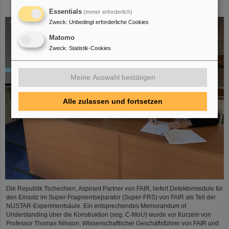
Construction Memorandum of Understanding
Essentials
(immer erforderlich)
Zweck
:
Unbedingt erforderliche Cookies
Matomo
Zweck
:
Statistik-Cookies
Meine Auswahl bestätigen
Alle zulassen und fortsetzen
Die Republik Tschechien, Aspirant Partner von FAIR, liefert Detektormodule für
den Einsatz im Super-Fragmentseparator (Super-FRS) von FAIR als Teil der
NUSTAR-Experimentsäule. Ein entsprechendes Memorandum of
Understanding über die Konstruktion (sog. C-MoU) wurde vor Kurzem von
Professor Thomas Nilsson, Wissenschaftlicher Geschäftsführer von FAIR und