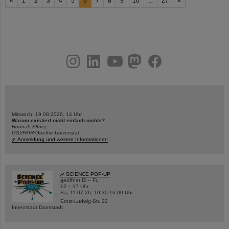
«
1
2
3
4
5
6
7
8
9
10
...
27
»
instagram
linkedin
youtube
helmholtz.social
facebook
Mittwoch, 19.08.2026, 14 Uhr
Warum existiert nicht einfach nichts?
Hannah Elfner,
GSI/FAIR/Goethe-Universität
Anmeldung und weitere Informationen
SCIENCE POP-UP
geöffnet Di – Fr,
12 – 17 Uhr
Sa, 11.07.26, 10:30-16:00 Uhr
Ernst-Ludwig-Str. 22
Innenstadt Darmstadt