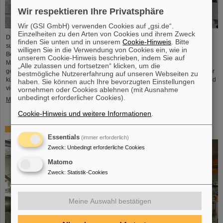
Wir respektieren Ihre Privatsphäre
Wir (GSI GmbH) verwenden Cookies auf „gsi.de“.
Einzelheiten zu den Arten von Cookies und ihrem Zweck
Die erste Komponente des FAIR-Superfragmentseparators Super-FRS, ein
finden Sie unten und in unserem
Cookie-Hinweis
. Bitte
supraleitender Multiplett-Magnet, ist auf das FAIR-Baufeld gebracht worden.
willigen Sie in die Verwendung von Cookies ein, wie in
Bei einem Multiplett handelt es sich um eine Kombination verschiedener
unserem Cookie-Hinweis beschrieben, indem Sie auf
Magnettypen (Quadrupol, Sextupol, Oktupol und Steuerdipol), die in einem
„Alle zulassen und fortsetzen“ klicken, um die
gemeinsamen flüssigen Heliumbehälter und Kryostat untergebracht sind. Der
bestmögliche Nutzererfahrung auf unseren Webseiten zu
kürzliche Transport der rund fünf Meter langen, zweieinhalb Meter breiten und
haben. Sie können auch Ihre bevorzugten Einstellungen
vier Meter hohen Komponente mit einem Gewicht von 48 Tonnen…
vornehmen oder Cookies ablehnen (mit Ausnahme
unbedingt erforderlicher Cookies).
Mehr »
Cookie-Hinweis und weitere Informationen
.
Erstes Experiment mit der HITRAP-Abbremsanlage
Essentials
(immer erforderlich)
Zweck
:
Unbedingt erforderliche Cookies
Matomo
Zweck
:
Statistik-Cookies
Meine Auswahl bestätigen