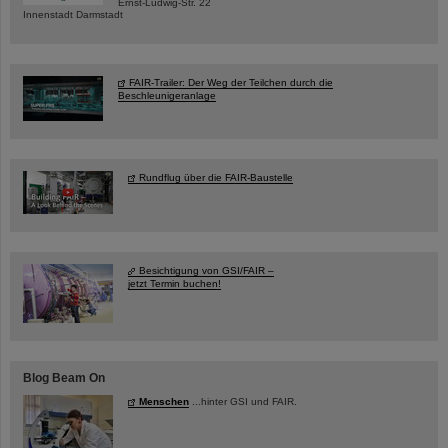
Ernst-Ludwig-Str. 22
Innenstadt Darmstadt
FAIR-Trailer: Der Weg der Teilchen durch die
Beschleunigeranlage
Rundflug über die FAIR-Baustelle
Besichtigung von GSI/FAIR –
jetzt Termin buchen!
Blog Beam On
Menschen
...hinter GSI und FAIR.