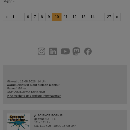
Mehr »
«
1
...
6
7
8
9
10
11
12
13
14
...
27
»
instagram
linkedin
youtube
helmholtz.social
facebook
Mittwoch, 19.08.2026, 14 Uhr
Warum existiert nicht einfach nichts?
Hannah Elfner,
GSI/FAIR/Goethe-Universität
Anmeldung und weitere Informationen
SCIENCE POP-UP
geöffnet Di – Fr,
12 – 17 Uhr
Sa, 11.07.26, 10:30-16:00 Uhr