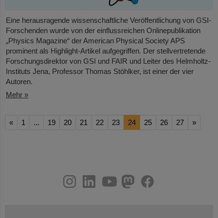
Eine herausragende wissenschaftliche Veröffentlichung von GSI-
Forschenden wurde von der einflussreichen Onlinepublikation
„Physics Magazine“ der American Physical Society APS
prominent als Highlight-Artikel aufgegriffen. Der stellvertretende
Forschungsdirektor von GSI und FAIR und Leiter des Helmholtz-
Instituts Jena, Professor Thomas Stöhlker, ist einer der vier
Autoren.
Mehr »
«
1
...
19
20
21
22
23
24
25
26
27
»
instagram
linkedin
youtube
helmholtz.social
facebook