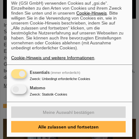
Wir (GSI GmbH) verwenden Cookies auf „gsi.de“.
Einzelheiten zu den Arten von Cookies und ihrem Zweck
finden Sie unten und in unserem
Cookie-Hinweis
. Bitte
willigen Sie in die Verwendung von Cookies ein, wie in
unserem Cookie-Hinweis beschrieben, indem Sie auf
In der vor Kurzem abgeschlossenen ersten
„Alle zulassen und fortsetzen“ klicken, um die
Schwerionenbetriebszeit des LHC in fünf Jahren war es Zeit für
bestmögliche Nutzererfahrung auf unseren Webseiten zu
haben. Sie können auch Ihre bevorzugten Einstellungen
Blei-Ionen beschleunigt zu werden und Kollisionen für die
vornehmen oder Cookies ablehnen (mit Ausnahme
Experimente zu liefern. Die Kerne kollidierten bei einer erhöhten
unbedingt erforderlicher Cookies).
Energie von 5,36 TeV pro Nukleonpaar (verglichen mit 5,02 TeV
zuvor) mit einer Rate von bis zu 50 kHz – mehr als eine
Cookie-Hinweis und weitere Informationen
.
Größenordnung über der bisher erreichten. Die Arbeiten
beinhalteten den Neustart des verbesserten ALICE-Experiments,
Essentials
(immer erforderlich)
das erfolgreich Daten nehmen konnte.
Zweck
:
Unbedingt erforderliche Cookies
Mehr »
Matomo
Zweck
:
Statistik-Cookies
„Silicon Science Award“ für CBM-
Doktorarbeit
Meine Auswahl bestätigen
Alle zulassen und fortsetzen