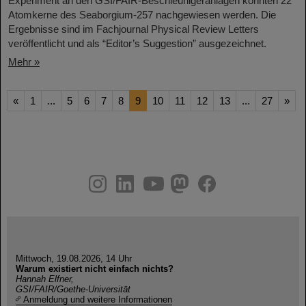
Experiment an den GSI/FAIR-Beschleunigeranlagen konnten 22
Atomkerne des Seaborgium-257 nachgewiesen werden. Die
Ergebnisse sind im Fachjournal Physical Review Letters
veröffentlicht und als “Editor’s Suggestion” ausgezeichnet.
Mehr »
«
1
...
5
6
7
8
9
10
11
12
13
...
27
»
instagram
linkedin
youtube
helmholtz.social
facebook
Mittwoch, 19.08.2026, 14 Uhr
Warum existiert nicht einfach nichts?
Hannah Elfner,
GSI/FAIR/Goethe-Universität
Anmeldung und weitere Informationen