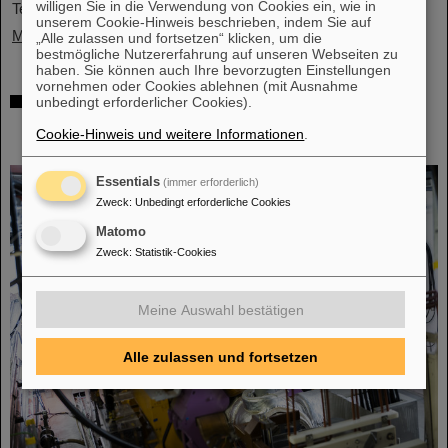
willigen Sie in die Verwendung von Cookies ein, wie in
Teilchenbeschleunigeranlage FAIR.…
unserem Cookie-Hinweis beschrieben, indem Sie auf
Mehr »
„Alle zulassen und fortsetzen“ klicken, um die
bestmögliche Nutzererfahrung auf unseren Webseiten zu
haben. Sie können auch Ihre bevorzugten Einstellungen
vornehmen oder Cookies ablehnen (mit Ausnahme
Gleichzeitige Beschleunigung von zwei
unbedingt erforderlicher Cookies).
Ionenstrahlen: Einzigartiges Verfahren im
Cookie-Hinweis und weitere Informationen
.
Ringbeschleuniger SIS18 demonstriert
Essentials
(immer erforderlich)
Zweck
:
Unbedingt erforderliche Cookies
Matomo
Zweck
:
Statistik-Cookies
Meine Auswahl bestätigen
Alle zulassen und fortsetzen