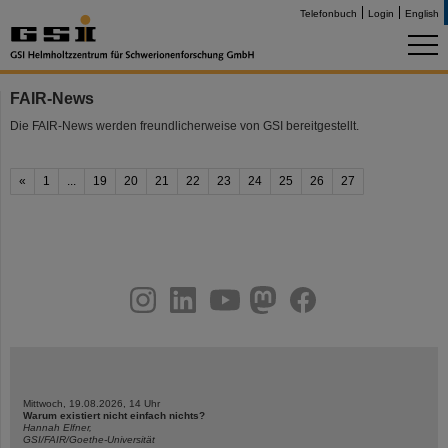
Telefonbuch
Login
English
FAIR-News
Die FAIR-News werden freundlicherweise von GSI bereitgestellt.
«
1
...
19
20
21
22
23
24
25
26
27
instagram
linkedin
youtube
helmholtz.social
facebook
Mittwoch, 19.08.2026, 14 Uhr
Warum existiert nicht einfach nichts?
Hannah Elfner,
GSI/FAIR/Goethe-Universität