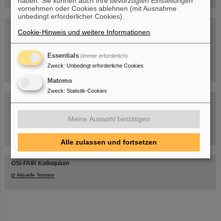
haben. Sie können auch Ihre bevorzugten Einstellungen
vornehmen oder Cookies ablehnen (mit Ausnahme
unbedingt erforderlicher Cookies).
Blog Beam On
Cookie-Hinweis und weitere Informationen
.
Menschen
...hinter GSI und FAIR.
Essentials
(immer erforderlich)
Zweck
:
Unbedingt erforderliche Cookies
Matomo
Zweck
:
Statistik-Cookies
Meine Auswahl bestätigen
Umgang mit den Auswirkungen des Kriegs in der Ukraine
Alle zulassen und fortsetzen
GSI-FAIR Kolloquium
Aktuelle Termine