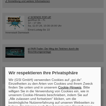
Anmeldung und weitere Informationen
SCIENCE POP-UP
geöffnet Di – Fr,
12 – 17 Uhr
Sa, 11.07.26, 10:30-16:00 Uhr
Ernst-Ludwig-Str. 22
Innenstadt Darmstadt
FAIR-Trailer: Der Weg der Teilchen durch die
Beschleunigeranlage
Rundflug über die FAIR-Baustelle
Wir respektieren Ihre Privatsphäre
Wir (GSI GmbH) verwenden Cookies auf „gsi.de“.
Einzelheiten zu den Arten von Cookies und ihrem Zweck
finden Sie unten und in unserem
Cookie-Hinweis
. Bitte
willigen Sie in die Verwendung von Cookies ein, wie in
Besichtigung von GSI/FAIR –
unserem Cookie-Hinweis beschrieben, indem Sie auf
jetzt Termin buchen!
„Alle zulassen und fortsetzen“ klicken, um die
bestmögliche Nutzererfahrung auf unseren Webseiten zu