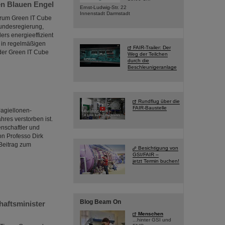
en Blauen Engel
Ernst-Ludwig-Str. 22
Innenstadt Darmstadt
ntrum Green IT Cube
undesregierung,
rs energieeffizient
 in regelmäßigen
FAIR-Trailer: Der
 der Green IT Cube
Weg der Teilchen
durch die
Beschleunigeranlage
Rundflug über die
FAIR-Baustelle
Jagiellonen-
hres verstorben ist.
nschaftler und
on Professo Dirk
Beitrag zum
Besichtigung von
GSI/FAIR –
jetzt Termin buchen!
Blog Beam On
haftsminister
Menschen
...hinter GSI und