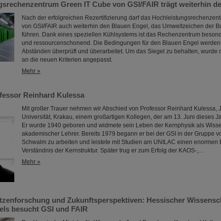
gsrechenzentrum Green IT Cube von GSI/FAIR trägt weiterhin d
Nach der erfolgreichen Rezertifizierung darf das Hochleistungsrechenze
von GSI/FAIR auch weiterhin den Blauen Engel, das Umweltzeichen der B
führen. Dank eines speziellen Kühlsystems ist das Rechenzentrum besonde
und ressourcenschonend. Die Bedingungen für den Blauen Engel werden
Abständen überprüft und überarbeitet. Um das Siegel zu behalten, wurde
an die neuen Kriterien angepasst.
Mehr »
fessor Reinhard Kulessa
Mit großer Trauer nehmen wir Abschied von Professor Reinhard Kulessa, 
Universität, Krakau, einem großartigen Kollegen, der am 13. Juni dieses Ja
Er wurde 1940 geboren und widmete sein Leben der Kernphysik als Wisse
akademischer Lehrer. Bereits 1979 begann er bei der GSI in der Gruppe v
Schwalm zu arbeiten und leistete mit Studien am UNILAC einen enormen 
Verständnis der Kernstruktur. Später trug er zum Erfolg der KAOS-,…
Mehr »
pitzenforschung und Zukunftsperspektiven: Hessischer Wissensc
ls besucht GSI und FAIR