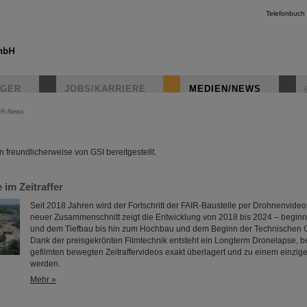
Telefonbuch
IGER
JOBS/KARRIERE
MEDIEN/NEWS
IR-News
instagr
freundlicherweise von GSI bereitgestellt.
 im Zeitraffer
Seit 2018 Jahren wird der Fortschritt der FAIR-Baustelle per Drohnenvideo
neuer Zusammenschnitt zeigt die Entwicklung von 2018 bis 2024 – begin
und dem Tiefbau bis hin zum Hochbau und dem Beginn der Technischen
Dank der preisgekrönten Filmtechnik entsteht ein Longterm Dronelapse, b
gefilmten bewegten Zeitraffervideos exakt überlagert und zu einem einzig
werden.
Mehr »