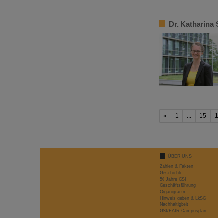
Dr. Katharina
«
1
...
15
1
ÜBER UNS
Zahlen & Fakten
Geschichte
50 Jahre GSI
Geschäftsführung
Organigramm
Hinweis geben & LkSG
Nachhaltigkeit
GSI/FAIR-Campusplan