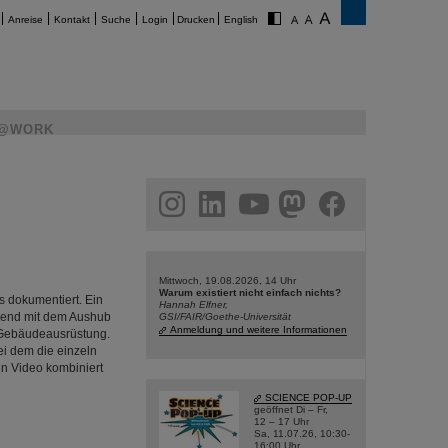
Anreise
Kontakt
Suche
Login
Drucken
English
@WORK
am
linkedin
youtube
helmholtz.social
facebook
Mittwoch, 19.08.2026, 14 Uhr
Warum existiert nicht einfach nichts?
s dokumentiert. Ein
Hannah Elfner,
nend mit dem Aushub
GSI/FAIR/Goethe-Universität
Anmeldung und weitere Informationen
 Gebäudeausrüstung.
ei dem die einzeln
en Video kombiniert
SCIENCE POP-UP
geöffnet Di – Fr,
12 – 17 Uhr
Sa, 11.07.26, 10:30-
16:00 Uhr