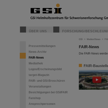
ÜBER UNS
FORSCHUNG/BESCHLEUN
GSI
>
Medien/News
>
FA
Pressemitteilungen
FAIR-News
News-Archiv
Die FAIR-News werden 
FAIR-News
Mediathek
FAIR-Baustelle
Logos/Erscheinungsbild
target-Magazin
FAIR- und GSI-Broschüren
Veranstaltungen
Besichtigungen bei GSI/FAIR
Fanshop
Ansprechpersonen