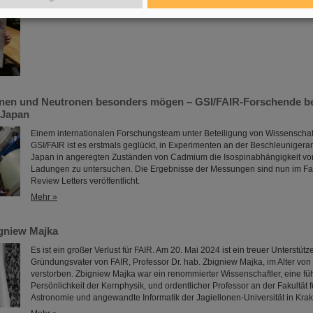
Mehr »
nen und Neutronen besonders mögen – GSI/FAIR-Forschende bet
 Japan
Einem internationalen Forschungsteam unter Beteiligung von Wissenschaf
GSI/FAIR ist es erstmals geglückt, in Experimenten an der Beschleuniger
Japan in angeregten Zuständen von Cadmium die Isospinabhängigkeit von
Ladungen zu untersuchen. Die Ergebnisse der Messungen sind nun im F
Review Letters veröffentlicht.
Mehr »
gniew Majka
Es ist ein großer Verlust für FAIR. Am 20. Mai 2024 ist ein treuer Unterstütz
Gründungsvater von FAIR, Professor Dr. hab. Zbigniew Majka, im Alter von
verstorben. Zbigniew Majka war ein renommierter Wissenschaftler, eine f
Persönlichkeit der Kernphysik, und ordentlicher Professor an der Fakultät f
Astronomie und angewandte Informatik der Jagiellonen-Universität in Krak