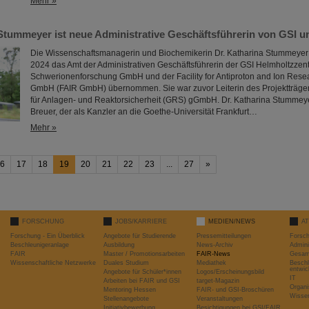
Mehr »
 Stummeyer ist neue Administrative Geschäftsführerin von GSI u
Die Wissenschaftsmanagerin und Biochemikerin Dr. Katharina Stummeyer 
2024 das Amt der Administrativen Geschäftsführerin der GSI Helmholtzzent
Schwerionenforschung GmbH und der Facility for Antiproton and Ion Rese
GmbH (FAIR GmbH) übernommen. Sie war zuvor Leiterin des Projektträger
für Anlagen- und Reaktorsicherheit (GRS) gGmbH. Dr. Katharina Stummeyer 
Breuer, der als Kanzler an die Goethe-Universität Frankfurt…
Mehr »
6
17
18
19
20
21
22
23
...
27
»
FORSCHUNG
JOBS/KARRIERE
MEDIEN/NEWS
A
Forschung - Ein Überblick
Angebote für Studierende
Pressemitteilungen
Forsc
Beschleunigeranlage
Ausbildung
News-Archiv
Admini
FAIR
Master / Promotionsarbeiten
FAIR-News
Gesamt
Wissenschaftliche Netzwerke
Duales Studium
Mediathek
Beschl
entwic
Angebote für Schüler*innen
Logos/Erscheinungsbild
IT
Arbeiten bei FAIR und GSI
target-Magazin
Organi
Mentoring Hessen
FAIR- und GSI-Broschüren
Wissen
Stellenangebote
Veranstaltungen
Initiativbewerbung
Besichtigungen bei GSI/FAIR