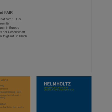
nd FAIR
hat zum 1. Juni
rum für
arch in Europe
s der Gesellschaft
folgt auf Dr. Ulrich
T WORK
hung
stration
projektleitung FAIR
eunigerbetrieb und -
klung
sation
schaftliche Netzwerke