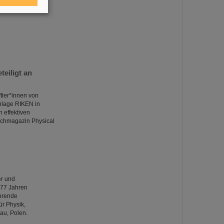
eiligt an
tler*innen von
anlage RIKEN in
 effektiven
achmagazin Physical
er und
 77 Jahren
ührende
ür Physik,
au, Polen.