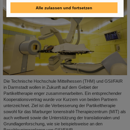
Alle zulassen und fortsetzen
Die Technische Hochschule Mittelhessen (THM) und GSI/FAIR
in Darmstadt wollen in Zukunft auf dem Gebiet der
Partikeltherapie enger zusammenarbeiten. Ein entsprechender
Kooperationsvertrag wurde vor Kurzem von beiden Partnern
unterzeichnet. Ziel ist die Verbesserung der Partikeltherapie
sowohl für das Marburger Ionenstrahl-Therapiezentrum (MIT) als
auch weltweit sowie die Unterstützung der translationalen und
Grundlagenforschung, wie sie beispielsweise an den
Beschleunigeranlagen von GSI/FAIR…