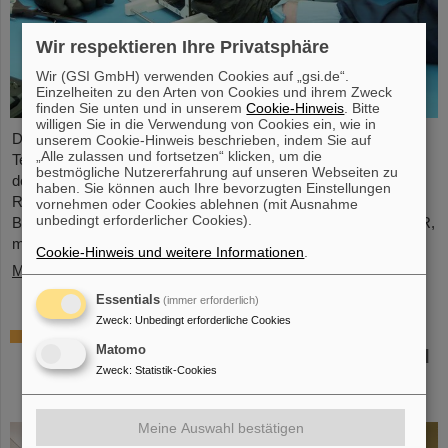
Wir respektieren Ihre Privatsphäre
Wir (GSI GmbH) verwenden Cookies auf „gsi.de“.
Einzelheiten zu den Arten von Cookies und ihrem Zweck
finden Sie unten und in unserem
Cookie-Hinweis
. Bitte
willigen Sie in die Verwendung von Cookies ein, wie in
Der studentische Raumfahrtverein TU Darmstadt Space
unserem Cookie-Hinweis beschrieben, indem Sie auf
„Alle zulassen und fortsetzen“ klicken, um die
Technology e.V. (TUDSaT) hat erfolgreich den Zusammenbau
bestmögliche Nutzererfahrung auf unseren Webseiten zu
des TRACE-Satelliten abgeschlossen – in der
haben. Sie können auch Ihre bevorzugten Einstellungen
Reinraumumgebung des Detektorlabors von GSI/FAIR. Mit an
vornehmen oder Cookies ablehnen (mit Ausnahme
unbedingt erforderlicher Cookies).
Bord des Satelliten befinden sich auch Detektoren von GSI/FAIR,
mit denen geladene Teilchen im Orbit gemessen werden sollen.
Cookie-Hinweis und weitere Informationen
.
Mehr »
Essentials
(immer erforderlich)
Zweck
:
Unbedingt erforderliche Cookies
Zusammenarbeit bei Forschung und
Matomo
Anwendung der Partikeltherapie – THM und
Zweck
:
Statistik-Cookies
GSI/FAIR schließen
Kooperationsvereinbarung
Meine Auswahl bestätigen