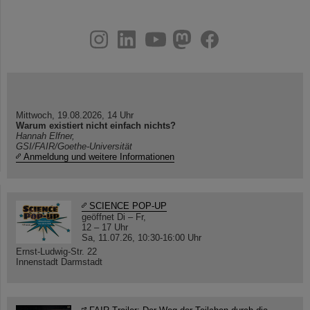
instagram
linkedin
youtube
helmholtz.social
facebook
Mittwoch, 19.08.2026, 14 Uhr
Warum existiert nicht einfach nichts?
Hannah Elfner,
GSI/FAIR/Goethe-Universität
Anmeldung und weitere Informationen
SCIENCE POP-UP
geöffnet Di – Fr,
12 – 17 Uhr
Sa, 11.07.26, 10:30-16:00 Uhr
Ernst-Ludwig-Str. 22
Innenstadt Darmstadt