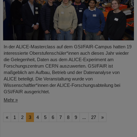
In der ALICE-Masterclass auf dem GSI/FAIR-Campus hatten 19
interessierte Oberstufenschüler*innen auch dieses Jahr wieder
die Gelegenheit, Daten aus dem ALICE-Experiment am
Forschungszentrum CERN auszuwerten. GSI/FAIR ist
maßgeblich am Aufbau, Betrieb und der Datenanalyse von
ALICE beteiligt. Die Veranstaltung wurde von
Wissenschaftler*innen der ALICE-Forschungsabteilung bei
GSI/FAIR ausgerichtet.
Mehr »
«
1
2
3
4
5
6
7
8
9
...
27
»