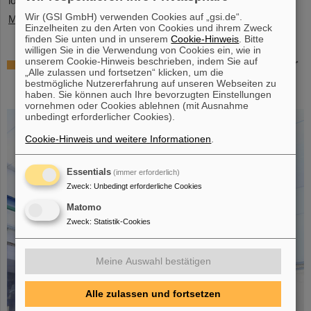
logistische Herausforderungen. Einige…
Wir (GSI GmbH) verwenden Cookies auf „gsi.de“.
Mehr »
Einzelheiten zu den Arten von Cookies und ihrem Zweck
finden Sie unten und in unserem
Cookie-Hinweis
. Bitte
willigen Sie in die Verwendung von Cookies ein, wie in
unserem Cookie-Hinweis beschrieben, indem Sie auf
Erfolgreiches Experiment mit FAIR-Detektor
„Alle zulassen und fortsetzen“ klicken, um die
in Japan – Erstmalige Messung des Kerns
bestmögliche Nutzererfahrung auf unseren Webseiten zu
Sauerstoff-28
haben. Sie können auch Ihre bevorzugten Einstellungen
vornehmen oder Cookies ablehnen (mit Ausnahme
unbedingt erforderlicher Cookies).
Cookie-Hinweis und weitere Informationen
.
Essentials
(immer erforderlich)
Zweck
:
Unbedingt erforderliche Cookies
Matomo
Zweck
:
Statistik-Cookies
Meine Auswahl bestätigen
Alle zulassen und fortsetzen