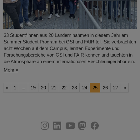
33 Student*innen aus 20 Ländern nahmen in diesem Jahr am
Summer Student Program bei GSI und FAIR teil. Sie verbrachten
acht Wochen auf dem Campus, lernten Experimente und
Forschungsbereiche von GSI und FAIR kennen und tauchten in
die Atmosphäre an einem internationalen Beschleunigerlabor ein.
Mehr »
«
1
...
19
20
21
22
23
24
25
26
27
»
instagram
linkedin
youtube
helmholtz.social
facebook