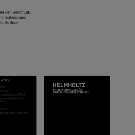
er der Kernphysik,
rionenforschung
r. Gottfried
T WORK
hung
stration
projektleitung FAIR
eunigerbetrieb und -
klung
sation
schaftliche Netzwerke