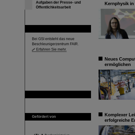
Aufgaben der Presse- und
Kernphysik in
Öffentlichkeitsarbeit
FAIR
Bei GSI entsteht das neue
Beschleunigerzentrum FAIR.
Erfahren Sie mehr.
Neues Compute
ermöglichen
GSI ist Mitglied bei
Komplexer Leis
Gefördert von
erfolgreiche 