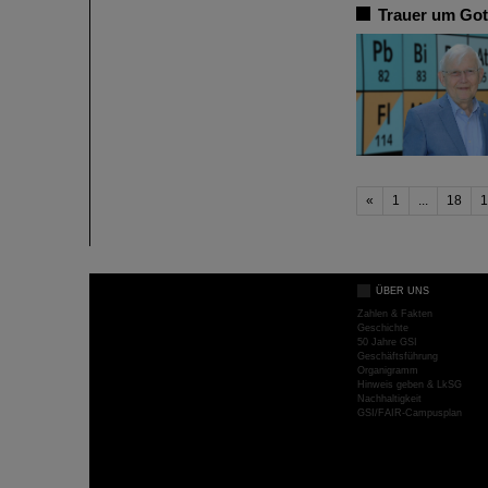
Trauer um Got
«
1
...
18
1
ÜBER UNS
Zahlen & Fakten
Geschichte
50 Jahre GSI
Geschäftsführung
Organigramm
Hinweis geben & LkSG
Nachhaltigkeit
GSI/FAIR-Campusplan