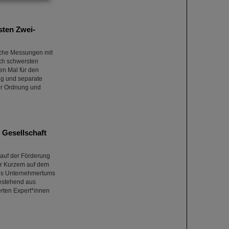
sten Zwei-
sche Messungen mit
ch schwersten
en Mal für den
ng und separate
er Ordnung und
.
 Gesellschaft
 auf der Förderung
or Kurzem auf dem
des Unternehmertums
bestehend aus
rten Expert*innen