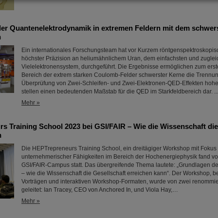
er Quantenelektrodynamik in extremen Feldern mit dem schwer
n
Ein internationales Forschungsteam hat vor Kurzem röntgenspektroskopi
höchster Präzision an heliumähnlichem Uran, dem einfachsten und zuglei
Vielelektronensystem, durchgeführt. Die Ergebnisse ermöglichen zum erst
Bereich der extrem starken Coulomb-Felder schwerster Kerne die Trennu
Überprüfung von Zwei-Schleifen- und Zwei-Elektronen-QED-Effekten hoh
stellen einen bedeutenden Maßstab für die QED im Starkfeldbereich dar. ..
Mehr »
s Training School 2023 bei GSI/FAIR – Wie die Wissenschaft die
n
Die HEPTrepreneurs Training School, ein dreitägiger Workshop mit Fokus
unternehmerischer Fähigkeiten im Bereich der Hochenergiephysik fand v
GSI/FAIR-Campus statt. Das übergreifende Thema lautete: „Grundlagen 
– wie die Wissenschaft die Gesellschaft erreichen kann“. Der Workshop, 
Vorträgen und interaktiven Workshop-Formaten, wurde von zwei renommie
geleitet: Ian Tracey, CEO von Anchored In, und Viola Hay,…
Mehr »