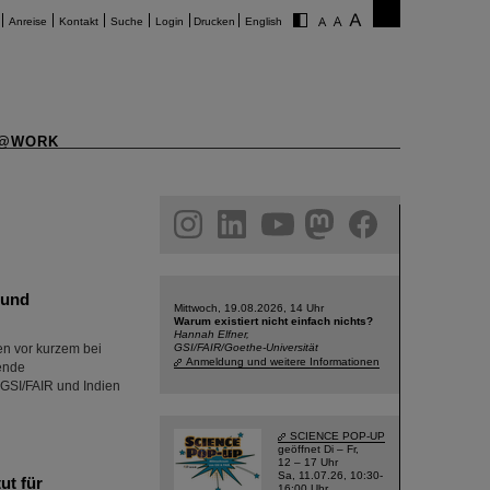
Anreise
Kontakt
Suche
Login
Drucken
English
@WORK
am
linkedin
youtube
helmholtz.social
facebook
 und
Mittwoch, 19.08.2026, 14 Uhr
Warum existiert nicht einfach nichts?
Hannah Elfner,
n vor kurzem bei
GSI/FAIR/Goethe-Universität
Anmeldung und weitere Informationen
ende
 GSI/FAIR und Indien
SCIENCE POP-UP
geöffnet Di – Fr,
12 – 17 Uhr
Sa, 11.07.26, 10:30-
ut für
16:00 Uhr