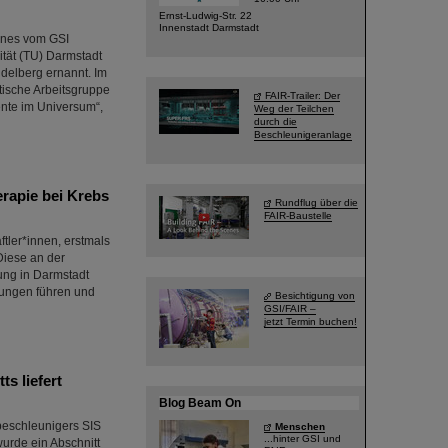
Ernst-Ludwig-Str. 22
Innenstadt Darmstadt
ones vom GSI
tät (TU) Darmstadt
idelberg ernannt. Im
tische Arbeitsgruppe
FAIR-Trailer: Der
nte im Universum“,
Weg der Teilchen
durch die
Beschleunigeranlage
rapie bei Krebs
Rundflug über die
FAIR-Baustelle
tler*innen, erstmals
Diese an der
ung in Darmstadt
lungen führen und
Besichtigung von
GSI/FAIR –
jetzt Termin buchen!
s liefert
Blog Beam On
beschleunigers SIS
Menschen
...hinter GSI und
urde ein Abschnitt