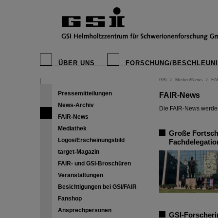
ÜBER UNS
FORSCHUNG/BESCHLEUN
GSI
>
Medien/News
>
FA
Pressemitteilungen
FAIR-News
News-Archiv
Die FAIR-News werden 
FAIR-News
Mediathek
Große Fortschr
Logos/Erscheinungsbild
Fachdelegatio
target-Magazin
FAIR- und GSI-Broschüren
Veranstaltungen
Besichtigungen bei GSI/FAIR
Fanshop
Ansprechpersonen
GSI-Forscheri