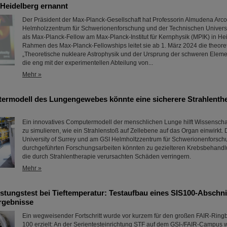
 Heidelberg ernannt
Der Präsident der Max-Planck-Gesellschaft hat Professorin Almudena Arc
Helmholzzentrum für Schwerionenforschung und der Technischen Universi
als Max-Planck-Fellow am Max-Planck-Institut für Kernphysik (MPIK) in He
Rahmen des Max-Planck-Fellowships leitet sie ab 1. März 2024 die theore
„Theoretische nukleare Astrophysik und der Ursprung der schweren Eleme
die eng mit der experimentellen Abteilung von...
Mehr »
rmodell des Lungengewebes könnte eine sicherere Strahlenthe
Ein innovatives Computermodell der menschlichen Lunge hilft Wissenschaf
zu simulieren, wie ein Strahlenstoß auf Zellebene auf das Organ einwirkt. 
University of Surrey und am GSI Helmholtzzentrum für Schwerionenforsch
durchgeführten Forschungsarbeiten könnten zu gezielteren Krebsbehand
die durch Strahlentherapie verursachten Schäden verringern.
Mehr »
tungstest bei Tieftemperatur: Testaufbau eines SIS100-Abschnitt
Ergebnisse
Ein wegweisender Fortschritt wurde vor kurzem für den großen FAIR-Ring
100 erzielt: An der Serientesteinrichtung STF auf dem GSI-/FAIR-Campus w