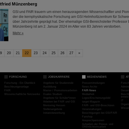
tfried Münzenberg
GSI und FAIR trauern um einen herausragenden Wissenschaftler und Pioni
der die kernphysikalische Forschung am GSI Helmholtzzentrum für Schwe
über Jahrzehnte geprägt hat. Der ehemalige GSI-Bereichsleiter Professor D
Münzenberg ist am 2. Januar 2024 im Alter von 83 Jahren verstorben.
Mehr »
9
20
21
22
23
24
25
26
27
»
FORSCHUNG
JOBS/KARRIERE
MEDIEN/NEWS
A
Forschung - Ein Überblick
Angebote für Studierende
Pressemitteilungen
Forsc
Beschleunigeranlage
Ausbildung
News-Archiv
Admini
FAIR
Master / Promotionsarbeiten
FAIR-News
Gesamt
Wissenschaftliche Netzwerke
Duales Studium
Mediathek
Beschl
entwic
Angebote für Schüler*innen
Logos/Erscheinungsbild
IT
Arbeiten bei FAIR und GSI
target-Magazin
Organi
Mentoring Hessen
FAIR- und GSI-Broschüren
Wissen
Stellenangebote
Veranstaltungen
Initiativbewerbung
Besichtigungen bei GSI/FAIR
Fanshop
Ansprechpersonen
Aufgaben der Presse- und
Öffentlichkeitsarbeit