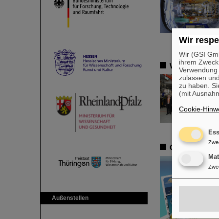
Wir respe
Wir (GSI Gmb
ihrem Zweck
Wissenschafts
Verwendung v
zulassen und
zu haben. Si
(mit Ausnahm
Cookie-Hinwe
Ess
Zwe
Grüße von der
Ma
Zwe
Außenstellen