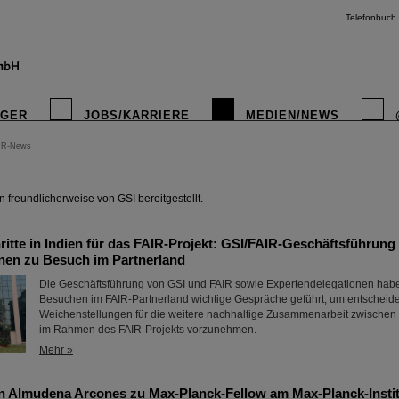
Telefonbuch
IGER
JOBS/KARRIERE
MEDIEN/NEWS
IR-News
instagr
freundlicherweise von GSI bereitgestellt.
itte in Indien für das FAIR-Projekt: GSI/FAIR-Geschäftsführung
nen zu Besuch im Partnerland
Die Geschäftsführung von GSI und FAIR sowie Expertendelegationen habe
Besuchen im FAIR-Partnerland wichtige Gespräche geführt, um entscheid
Weichenstellungen für die weitere nachhaltige Zusammenarbeit zwischen
im Rahmen des FAIR-Projekts vorzunehmen.
Mehr »
n Almudena Arcones zu Max-Planck-Fellow am Max-Planck-Instit