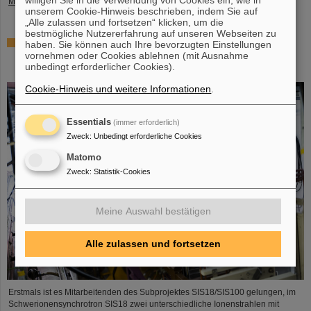
willigen Sie in die Verwendung von Cookies ein, wie in
Mehr »
unserem Cookie-Hinweis beschrieben, indem Sie auf
„Alle zulassen und fortsetzen“ klicken, um die
bestmögliche Nutzererfahrung auf unseren Webseiten zu
Gleichzeitige Beschleunigung von zwei Ionenstrahlen:
haben. Sie können auch Ihre bevorzugten Einstellungen
Einzigartiges Verfahren im Ringbeschleuniger SIS18
vornehmen oder Cookies ablehnen (mit Ausnahme
unbedingt erforderlicher Cookies).
demonstriert
Cookie-Hinweis und weitere Informationen
.
Essentials
(immer erforderlich)
Zweck
:
Unbedingt erforderliche Cookies
Matomo
Zweck
:
Statistik-Cookies
Meine Auswahl bestätigen
Alle zulassen und fortsetzen
Erstmals ist es Mitarbeitenden des Subprojektes SIS18/SIS100 gelungen, im
Schwerionensynchrotron SIS18 zwei unterschiedliche Ionenstrahlen mit