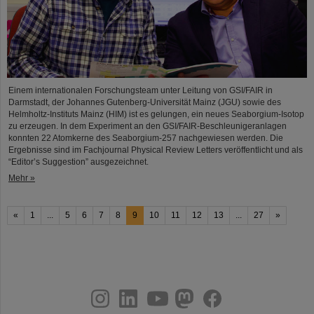
Einem internationalen Forschungsteam unter Leitung von GSI/FAIR in
Darmstadt, der Johannes Gutenberg-Universität Mainz (JGU) sowie des
Helmholtz-Instituts Mainz (HIM) ist es gelungen, ein neues Seaborgium-Isotop
zu erzeugen. In dem Experiment an den GSI/FAIR-Beschleunigeranlagen
konnten 22 Atomkerne des Seaborgium-257 nachgewiesen werden. Die
Ergebnisse sind im Fachjournal Physical Review Letters veröffentlicht und als
“Editor’s Suggestion” ausgezeichnet.
Mehr »
«
1
...
5
6
7
8
9
10
11
12
13
...
27
»
instagram
linkedin
youtube
helmholtz.social
facebook