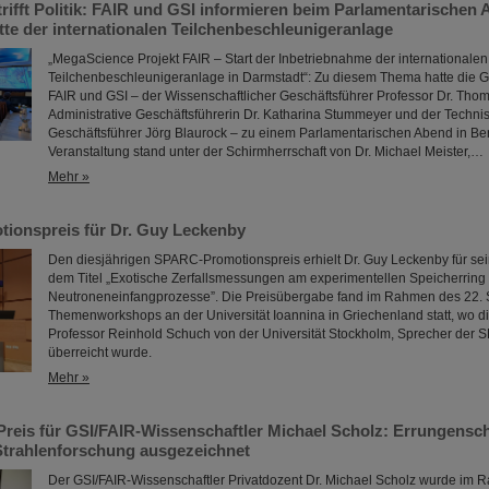
rifft Politik: FAIR und GSI informieren beim Parlamentarischen 
tte der internationalen Teilchenbeschleunigeranlage
„MegaScience Projekt FAIR – Start der Inbetriebnahme der internationalen
Teilchenbeschleunigeranlage in Darmstadt“: Zu diesem Thema hatte die 
FAIR und GSI – der Wissenschaftlicher Geschäftsführer Professor Dr. Thom
Administrative Geschäftsführerin Dr. Katharina Stummeyer und der Techni
Geschäftsführer Jörg Blaurock – zu einem Parlamentarischen Abend in Ber
Veranstaltung stand unter der Schirmherrschaft von Dr. Michael Meister,…
Mehr »
onspreis für Dr. Guy Leckenby
Den diesjährigen SPARC-Promotionspreis erhielt Dr. Guy Leckenby für sein
dem Titel „Exotische Zerfallsmessungen am experimentellen Speicherring 
Neutroneneinfangprozesse”. Die Preisübergabe fand im Rahmen des 22.
Themenworkshops an der Universität Ioannina in Griechenland statt, wo 
Professor Reinhold Schuch von der Universität Stockholm, Sprecher der 
überreicht wurde.
Mehr »
Preis für GSI/FAIR-Wissenschaftler Michael Scholz: Errungensch
Strahlenforschung ausgezeichnet
Der GSI/FAIR-Wissenschaftler Privatdozent Dr. Michael Scholz wurde im 