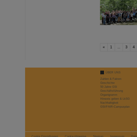
«
1
...
3
4
ÜBER UNS
Zahlen & Fakten
Geschichte
50 Jahre GSI
Geschäftsführung
Organigramm
Hinweis geben & LkSG
Nachhaltigkeit
GSI/FAIR-Campusplan
Cookie Einstellungen
Cookie-Hinweise
Sitemap
Impressum
Dat