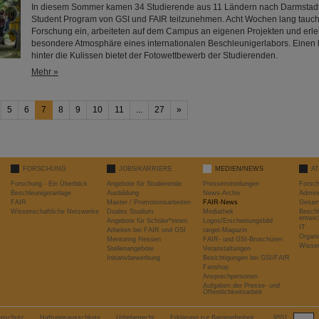
In diesem Sommer kamen 34 Studierende aus 11 Ländern nach Darmsta
Student Program von GSI und FAIR teilzunehmen. Acht Wochen lang taucht
Forschung ein, arbeiteten auf dem Campus an eigenen Projekten und erle
besondere Atmosphäre eines internationalen Beschleunigerlabors. Einen
hinter die Kulissen bietet der Fotowettbewerb der Studierenden.
Mehr »
5
6
7
8
9
10
11
...
27
»
FORSCHUNG
JOBS/KARRIERE
MEDIEN/NEWS
A
Forschung - Ein Überblick
Angebote für Studierende
Pressemitteilungen
Forsc
Beschleunigeranlage
Ausbildung
News-Archiv
Admini
FAIR
Master / Promotionsarbeiten
FAIR-News
Gesamt
Wissenschaftliche Netzwerke
Duales Studium
Mediathek
Beschl
entwic
Angebote für Schüler*innen
Logos/Erscheinungsbild
IT
Arbeiten bei FAIR und GSI
target-Magazin
Organi
Mentoring Hessen
FAIR- und GSI-Broschüren
Wissen
Stellenangebote
Veranstaltungen
Initiativbewerbung
Besichtigungen bei GSI/FAIR
Fanshop
Ansprechpersonen
Aufgaben der Presse- und
Öffentlichkeitsarbeit
enschutz
Haftungsausschluss
Urheberrecht
Erklärung zur Barrierefreiheit
9551