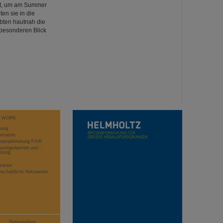
dt, um am Summer
en sie in die
bten hautnah die
 besonderen Blick
T WORK
hung
stration
projektleitung FAIR
eunigerbetrieb und -
klung
sation
schaftliche Netzwerke
Seitenanfang