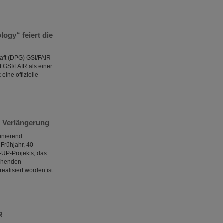
ogy“ feiert die
aft (DPG) GSI/FAIR
 GSI/FAIR als einer
ine offizielle
e Verlängerung
zinierend
Frühjahr, 40
-UP-Projekts, das
tehenden
alisiert worden ist.
R