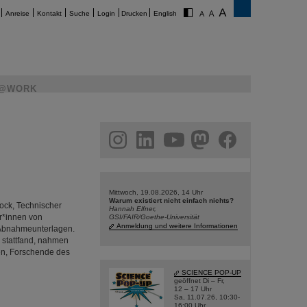
Anreise
Kontakt
Suche
Login
Drucken
English
@WORK
am
linkedin
youtube
helmholtz.social
facebook
Mittwoch, 19.08.2026, 14 Uhr
Warum existiert nicht einfach nichts?
rock, Technischer
Hannah Elfner,
r*innen von
GSI/FAIR/Goethe-Universität
Anmeldung und weitere Informationen
 Abnahmeunterlagen.
a stattfand, nahmen
en, Forschende des
SCIENCE POP-UP
geöffnet Di – Fr,
12 – 17 Uhr
Sa, 11.07.26, 10:30-
16:00 Uhr