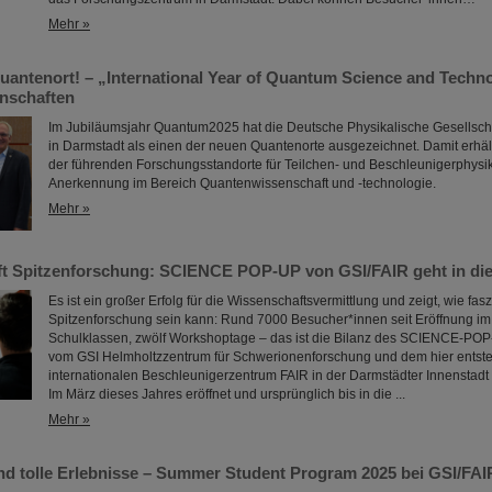
Mehr »
uantenort! – „International Year of Quantum Science and Technol
nschaften
Im Jubiläumsjahr Quantum2025 hat die Deutsche Physikalische Gesellsch
in Darmstadt als einen der neuen Quantenorte ausgezeichnet. Damit erhält
der führenden Forschungsstandorte für Teilchen- und Beschleunigerphysik e
Anerkennung im Bereich Quantenwissenschaft und -technologie.
Mehr »
ifft Spitzenforschung: SCIENCE POP-UP von GSI/FAIR geht in di
Es ist ein großer Erfolg für die Wissenschaftsvermittlung und zeigt, wie fas
Spitzenforschung sein kann: Rund 7000 Besucher*innen seit Eröffnung im 
Schulklassen, zwölf Workshoptage – das ist die Bilanz des SCIENCE-POP
vom GSI Helmholtzzentrum für Schwerionenforschung und dem hier ents
internationalen Beschleunigerzentrum FAIR in der Darmstädter Innenstadt re
Im März dieses Jahres eröffnet und ursprünglich bis in die ...
Mehr »
und tolle Erlebnisse – Summer Student Program 2025 bei GSI/FAI