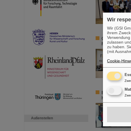
Wir respe
Wir (GSI Gmb
ihrem Zweck
Verwendung v
GSI/FAIR geht 
zulassen und
Forschungsinf
zu haben. Si
(mit Ausnahm
Cookie-Hinwe
Ess
Zwe
Ma
Element Hassi
Zwe
Hessischen La
Außenstellen