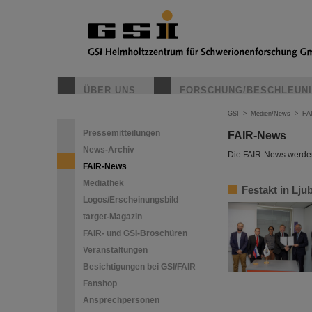
ÜBER UNS
FORSCHUNG/BESCHLEUN
GSI
>
Medien/News
>
FA
Pressemitteilungen
FAIR-News
News-Archiv
Die FAIR-News werden 
FAIR-News
Mediathek
Festakt in Lju
Logos/Erscheinungsbild
target-Magazin
FAIR- und GSI-Broschüren
Veranstaltungen
Besichtigungen bei GSI/FAIR
Fanshop
Ansprechpersonen