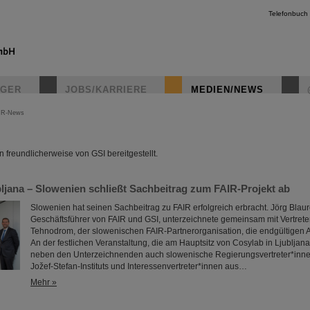
Telefonbuch
IGER
JOBS/KARRIERE
MEDIEN/NEWS
IR-News
instagr
freundlicherweise von GSI bereitgestellt.
bljana – Slowenien schließt Sachbeitrag zum FAIR-Projekt ab
Slowenien hat seinen Sachbeitrag zu FAIR erfolgreich erbracht. Jörg Blau
Geschäftsführer von FAIR und GSI, unterzeichnete gemeinsam mit Vertrete
Tehnodrom, der slowenischen FAIR-Partnerorganisation, die endgültigen
An der festlichen Veranstaltung, die am Hauptsitz von Cosylab in Ljubljan
neben den Unterzeichnenden auch slowenische Regierungsvertreter*inn
Jožef-Stefan-Instituts und Interessenvertreter*innen aus…
Mehr »