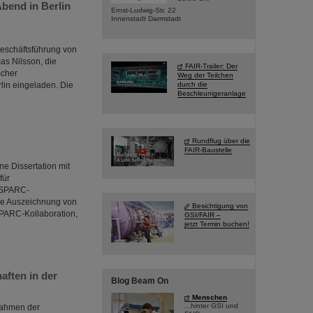
Abend in Berlin
Ernst-Ludwig-Str. 22
Innenstadt Darmstadt
Geschäftsführung von
as Nilsson, die
FAIR-Trailer: Der
scher
Weg der Teilchen
lin eingeladen. Die
durch die
Beschleunigeranlage
Rundflug über die
FAIR-Baustelle
e Dissertation mit
für
 SPARC-
die Auszeichnung von
Besichtigung von
SPARC-Kollaboration,
GSI/FAIR –
jetzt Termin buchen!
aften in der
Blog Beam On
Menschen
...hinter GSI und
Rahmen der