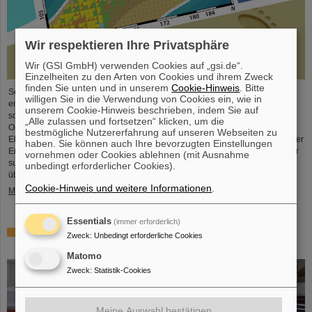
Wir respektieren Ihre Privatsphäre
Wir (GSI GmbH) verwenden Cookies auf „gsi.de“.
Einzelheiten zu den Arten von Cookies und ihrem Zweck
finden Sie unten und in unserem
Cookie-Hinweis
. Bitte
Seit der Jahrtausendwende wurden sechs neue chemische Elemente
willigen Sie in die Verwendung von Cookies ein, wie in
entdeckt und in das Periodensystem der Elemente, das Symbol der Chemie
unserem Cookie-Hinweis beschrieben, indem Sie auf
schlechthin, aufgenommen. Diese neuen Elemente haben hohe
„Alle zulassen und fortsetzen“ klicken, um die
Ordnungszahlen von bis zu 118 und sind deutlich schwerer als Uran, das
bestmögliche Nutzererfahrung auf unseren Webseiten zu
Element mit der höchsten Ordnungszahl (92), das in größeren Mengen auf der
haben. Sie können auch Ihre bevorzugten Einstellungen
Erde vorkommt. Dies wirft Fragen auf, unter anderem wie viele weitere dieser
vornehmen oder Cookies ablehnen (mit Ausnahme
superschweren Spezies noch auf ihre Entdeckung warten, wo – wenn
unbedingt erforderlicher Cookies).
überhaupt – eine ...
Cookie-Hinweis und weitere Informationen
.
Mehr »
Essentials
(immer erforderlich)
Überprüfung der Quantenelektrodynamik in extremen
Zweck
:
Unbedingt erforderliche Cookies
Feldern mit dem schwersten Zwei-Elektronen-Ion
Matomo
Zweck
:
Statistik-Cookies
Meine Auswahl bestätigen