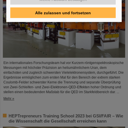
Alle zulassen und fortsetzen
Ein internationales Forschungsteam hat vor Kurzem röntgenspektroskopische
Messungen mit höchster Präzision an heliumähnlichem Uran, dem
einfachsten und zugleich schwersten Vielelektronensystem, durchgeführt. Die
Ergebnisse ermöglichen zum ersten Mal für den Bereich der extrem starken
Coulomb-Felder schwerster Kerne die Trennung und separate Überprüfung
von Zwei-Schleifen- und Zwei-Elektronen-QED-Effekten hoher Ordnung und
stellen einen bedeutenden Maßstab für die QED im Starkfeldbereich dar. ...
Mehr »
HEPTrepreneurs Training School 2023 bei GSI/FAIR – Wie
die Wissenschaft die Gesellschaft erreichen kann