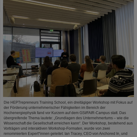
Die HEPTrepreneurs Training School, ein dreitägiger Workshop mit Fokus auf
der Förderung unternehmerischer Fähigkeiten im Bereich der
Hochenergiephysik fand vor Kurzem auf dem GSI/FAIR-Campus statt. Das
übergreifende Thema lautete: „Grundlagen des Unternehmertums – wie die
Wissenschaft die Gesellschaft erreichen kann“. Der Workshop, bestehend aus
Vorträgen und interaktiven Workshop-Formaten, wurde von zwei
renommierten Expert*innen geleitet: Ian Tracey, CEO von Anchored In, und