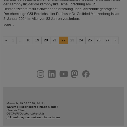
der Kernphysik, der die kernphysikalische Forschung am GSI
Helmholtzzentrum für Schwerionenforschung über Jahrzehnte geprägt hat.
Der ehemalige GSI-Bereichsleiter Professor Dr. Gottfried Münzenberg ist am
2. Januar 2024 im Alter von 83 Jahren verstorben.
Mehr »
«
1
...
18
19
20
21
22
23
24
25
26
27
»
instagram
linkedin
youtube
helmholtz.social
facebook
Mittwoch, 19.08.2026, 14 Uhr
Warum existiert nicht einfach nichts?
Hannah Elfner,
GSI/FAIR/Goethe-Universität
Anmeldung und weitere Informationen