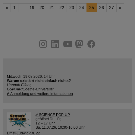
«
1
...
19
20
21
22
23
24
25
26
27
»
instagram
linkedin
youtube
helmholtz.social
facebook
Mittwoch, 19.08.2026, 14 Uhr
Warum existiert nicht einfach nichts?
Hannah Elfner,
GSI/FAIR/Goethe-Universität
Anmeldung und weitere Informationen
SCIENCE POP-UP
geöffnet Di – Fr,
12 – 17 Uhr
Sa, 11.07.26, 10:30-16:00 Uhr
Ernst-Ludwig-Str. 22