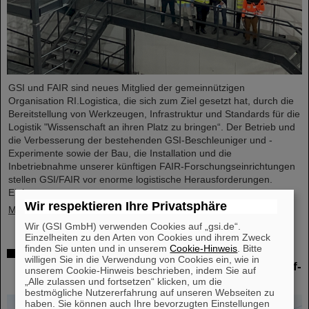
GSI und FAIR sind neues Mitglied der gemeinnützigen
Organisation RI.Logistica, die sich zum Ziel gesetzt hat, durch die
Bereitstellung von Werkzeugen, Infrastruktur und Standards für die
Logistik "Wissenschaft an ihren Platz zu bringen“. Der Betrieb und
die Verbesserung der bestehenden GSI-Beschleuniger und -
Experimente sowie der Bau, die Installation und die
Inbetriebnahme unserer künftigen FAIR-Forschungseinrichtungen
stellen GSI/FAIR vor enorme logistische Herausforderungen.
Einige…
Wir respektieren Ihre Privatsphäre
Mehr »
Wir (GSI GmbH) verwenden Cookies auf „gsi.de“.
Einzelheiten zu den Arten von Cookies und ihrem Zweck
finden Sie unten und in unserem
Cookie-Hinweis
. Bitte
Erfolgreiches Experiment mit FAIR-Detektor in
willigen Sie in die Verwendung von Cookies ein, wie in
Japan – Erstmalige Messung des Kerns Sauerstoff-
unserem Cookie-Hinweis beschrieben, indem Sie auf
28
„Alle zulassen und fortsetzen“ klicken, um die
bestmögliche Nutzererfahrung auf unseren Webseiten zu
haben. Sie können auch Ihre bevorzugten Einstellungen