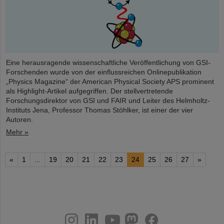
Eine herausragende wissenschaftliche Veröffentlichung von GSI-
Forschenden wurde von der einflussreichen Onlinepublikation
„Physics Magazine“ der American Physical Society APS prominent
als Highlight-Artikel aufgegriffen. Der stellvertretende
Forschungsdirektor von GSI und FAIR und Leiter des Helmholtz-
Instituts Jena, Professor Thomas Stöhlker, ist einer der vier
Autoren.
Mehr »
«
1
...
19
20
21
22
23
24
25
26
27
»
instagram
linkedin
youtube
helmholtz.social
facebook