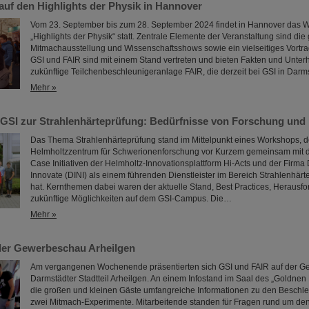
auf den Highlights der Physik in Hannover
Vom 23. September bis zum 28. September 2024 findet in Hannover das Wi
„Highlights der Physik“ statt. Zentrale Elemente der Veranstaltung sind die
Mitmachausstellung und Wissenschaftsshows sowie ein vielseitiges Vort
GSI und FAIR sind mit einem Stand vertreten und bieten Fakten und Unter
zukünftige Teilchenbeschleunigeranlage FAIR, die derzeit bei GSI in Darms
Mehr »
GSI zur Strahlenhärteprüfung: Bedürfnisse von Forschung und I
Das Thema Strahlenhärteprüfung stand im Mittelpunkt eines Workshops, 
Helmholtzzentrum für Schwerionenforschung vor Kurzem gemeinsam mit 
Case Initiativen der Helmholtz-Innovationsplattform Hi-Acts und der Firma
Innovate (DINI) als einem führenden Dienstleister im Bereich Strahlenhärt
hat. Kernthemen dabei waren der aktuelle Stand, Best Practices, Herausf
zukünftige Möglichkeiten auf dem GSI-Campus. Die…
Mehr »
der Gewerbeschau Arheilgen
Am vergangenen Wochenende präsentierten sich GSI und FAIR auf der 
Darmstädter Stadtteil Arheilgen. An einem Infostand im Saal des „Goldnen
die großen und kleinen Gäste umfangreiche Informationen zu den Beschl
zwei Mitmach-Experimente. Mitarbeitende standen für Fragen rund um de