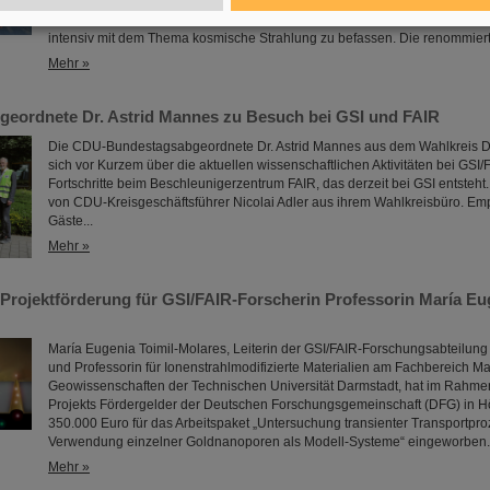
in diesem Jahr großes internationales Interesse auf sich. Aktuell haben 15
Nachwuchsforschende aus zehn Ländern in Darmstadt die einmalige Geleg
intensiv mit dem Thema kosmische Strahlung zu befassen. Die renommie
Mehr »
eordnete Dr. Astrid Mannes zu Besuch bei GSI und FAIR
Die CDU-Bundestagsabgeordnete Dr. Astrid Mannes aus dem Wahlkreis Da
sich vor Kurzem über die aktuellen wissenschaftlichen Aktivitäten bei GSI/
Fortschritte beim Beschleunigerzentrum FAIR, das derzeit bei GSI entsteht.
von CDU-Kreisgeschäftsführer Nicolai Adler aus ihrem Wahlkreisbüro. E
Gäste...
Mehr »
ojektförderung für GSI/FAIR-Forscherin Professorin María Eug
María Eugenia Toimil-Molares, Leiterin der GSI/FAIR-Forschungsabteilung
und Professorin für Ionenstrahlmodifizierte Materialien am Fachbereich Ma
Geowissenschaften der Technischen Universität Darmstadt, hat im Rah
Projekts Fördergelder der Deutschen Forschungsgemeinschaft (DFG) in H
350.000 Euro für das Arbeitspaket „Untersuchung transienter Transportpro
Verwendung einzelner Goldnanoporen als Modell-Systeme“ eingeworben..
Mehr »