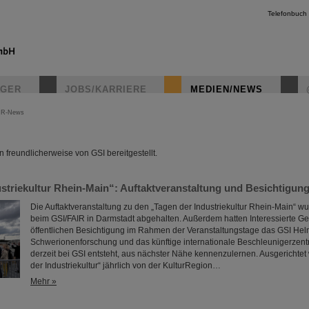
Telefonbuch
IGER
JOBS/KARRIERE
MEDIEN/NEWS
IR-News
instagr
freundlicherweise von GSI bereitgestellt.
ustriekultur Rhein-Main“: Auftaktveranstaltung und Besichtigun
Die Auftaktveranstaltung zu den „Tagen der Industriekultur Rhein-Main“ w
beim GSI/FAIR in Darmstadt abgehalten. Außerdem hatten Interessierte Gel
öffentlichen Besichtigung im Rahmen der Veranstaltungstage das GSI Hel
Schwerionenforschung und das künftige internationale Beschleunigerzent
derzeit bei GSI entsteht, aus nächster Nähe kennenzulernen. Ausgerichtet
der Industriekultur“ jährlich von der KulturRegion…
Mehr »