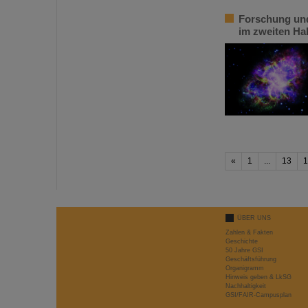
Forschung und
im zweiten Ha
«
1
...
13
1
ÜBER UNS
Zahlen & Fakten
Geschichte
50 Jahre GSI
Geschäftsführung
Organigramm
Hinweis geben & LkSG
Nachhaltigkeit
GSI/FAIR-Campusplan