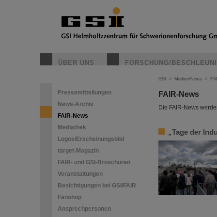
ÜBER UNS
FORSCHUNG/BESCHLEUN
GSI
>
Medien/News
>
FA
Pressemitteilungen
FAIR-News
News-Archiv
Die FAIR-News werden 
FAIR-News
Mediathek
„Tage der Ind
Logos/Erscheinungsbild
target-Magazin
FAIR- und GSI-Broschüren
Veranstaltungen
Besichtigungen bei GSI/FAIR
Fanshop
Ansprechpersonen