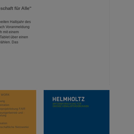
chaft für Alle“
weiten Halbjahr des
 nach Voranmeldung
ch mit einem
Tablet über einen
wählen. Das
T WORK
hung
stration
projektleitung FAIR
eunigerbetrieb und -
klung
sation
schaftliche Netzwerke