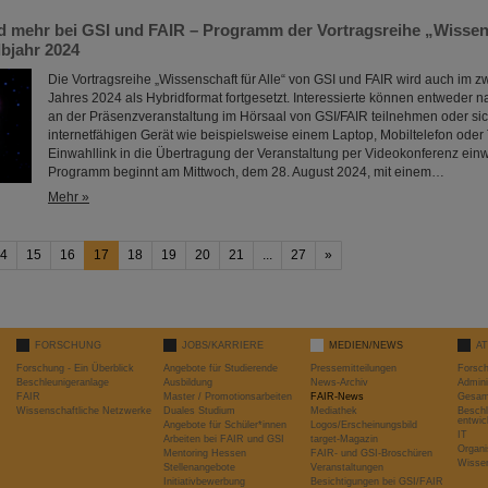
 mehr bei GSI und FAIR – Programm der Vortragsreihe „Wissens
lbjahr 2024
Die Vortragsreihe „Wissenschaft für Alle“ von GSI und FAIR wird auch im z
Jahres 2024 als Hybridformat fortgesetzt. Interessierte können entweder
an der Präsenzveranstaltung im Hörsaal von GSI/FAIR teilnehmen oder si
internetfähigen Gerät wie beispielsweise einem Laptop, Mobiltelefon oder 
Einwahllink in die Übertragung der Veranstaltung per Videokonferenz ein
Programm beginnt am Mittwoch, dem 28. August 2024, mit einem…
Mehr »
4
15
16
17
18
19
20
21
...
27
»
FORSCHUNG
JOBS/KARRIERE
MEDIEN/NEWS
A
Forschung - Ein Überblick
Angebote für Studierende
Pressemitteilungen
Forsc
Beschleunigeranlage
Ausbildung
News-Archiv
Admini
FAIR
Master / Promotionsarbeiten
FAIR-News
Gesamt
Wissenschaftliche Netzwerke
Duales Studium
Mediathek
Beschl
entwic
Angebote für Schüler*innen
Logos/Erscheinungsbild
IT
Arbeiten bei FAIR und GSI
target-Magazin
Organi
Mentoring Hessen
FAIR- und GSI-Broschüren
Wissen
Stellenangebote
Veranstaltungen
Initiativbewerbung
Besichtigungen bei GSI/FAIR