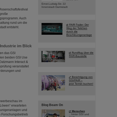
Ernst-Ludwig-Str. 22
Innenstadt Darmstadt
ssenschaftsfestival
 große
ragsprogramm. Auch
haltung rund um die
FAIR-Trailer: Der
tadt entsteht.
Weg der Teilchen
durch die
Beschleunigeranlage
ndustrie im Blick
den das GSI
Rundflug über die
FAIR-Baustelle
den beiden GSI Use
 Datzmann Interact &
eprüfung veranstaltet
orderungen und
Besichtigung von
GSI/FAIR –
jetzt Termin buchen!
Gewerbeschau im
Blog Beam On
 Löwen“ erwarteten
eunigeranlagen und
Menschen
n Forschungsbetrieb
...hinter GSI und