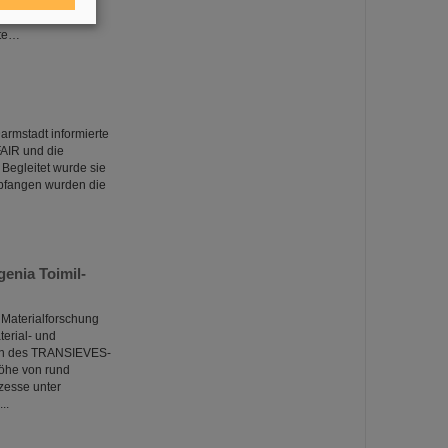
enheit, sich
rte…
rmstadt informierte
FAIR und die
 Begleitet wurde sie
mpfangen wurden die
enia Toimil-
 Materialforschung
terial- und
men des TRANSIEVES-
öhe von rund
zesse unter
..