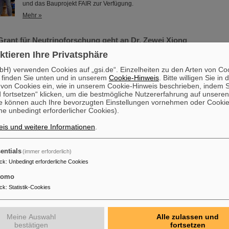
und das Bauprojekt FAIR zur Verfügung.
Mehr »
Grant für Neutrinoforschung geht an Dr. Zewei Xiong
ktieren Ihre Privatsphäre
Dr. Zewei Xiong wird mit dem renommierten ERC Starting Grant des Euro
Forschungsrats (European Research Council, ERC) ausgezeichnet. Das För
H) verwenden Cookies auf „gsi.de“. Einzelheiten zu den Arten von Co
der europaweit wichtigsten Forschungspreise, der sich an talentierte
 finden Sie unten und in unserem
Cookie-Hinweis
. Bitte willigen Sie in 
Nachwuchswissenschaftler*innen in einem frühen Karrierestadium richtet, u
on Cookies ein, wie in unserem Cookie-Hinweis beschrieben, indem Si
der Arbeitsgruppenleitung auszuschöpfen. Dr. Zewei Xiong ist derzeit als P
 fortsetzen“ klicken, um die bestmögliche Nutzererfahrung auf unsere
Abteilung Nukleare Astrophysik und Struktur des GSI Helmholtzzentrums ..
e können auch Ihre bevorzugten Einstellungen vornehmen oder Cooki
Mehr »
e unbedingt erforderlicher Cookies).
is und weitere Informationen
.
entials
(immer erforderlich)
ck
:
Unbedingt erforderliche Cookies
tomo
Fortbildung: ESA und FAIR veranstalten gemeinsame Summer S
ck
:
Statistik-Cookies
osmischer Strahlung
Die „ESA FAIR Space Radiation Summer School 2024“ geht in eine neue 
erstklassigen Ausbildungsprogramm und seiner hochkarätigen Expertise, 
Meine Auswahl
Alle zulassen und
globales Netzwerk, zieht das Fortbildungsangebot für Nachwuchswissensc
bestätigen
fortsetzen