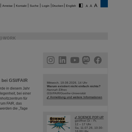
Anreise
Kontakt
Suche
Login
Drucken
English
@WORK
am
linkedin
youtube
helmholtz.social
facebook
g bei GSI/FAIR
Mittwoch, 19.08.2026, 14 Uhr
Warum existiert nicht einfach nichts?
urde in diesem Jahr
Hannah Elfner,
egenheit, bei einer
GSI/FAIR/Goethe-Universität
Anmeldung und weitere Informationen
mholtzzentrum für
rum FAIR, das
 werden die „Tage
SCIENCE POP-UP
geöffnet Di – Fr,
12 – 17 Uhr
Sa, 11.07.26, 10:30-
16:00 Uhr