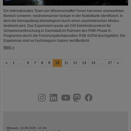
Ein internationales Team von Wissenschaftler*innen hat einen unerwarteten
Bereich schwerer, neutronenarmer Isotope in der Nuklidkarte identifiziert, in
dem die Kernspaltung überwiegend durch einen asymmetrischen Modus
bestimmt wird. Das Experiment wurde am GSI Helmholtzzentrum für
Schwerionenforschung in Darmstadt im Rahmen des FAIR-Phase-0-
Programms durch die Forschungskollaboration R3B-SOFIA durchgeführt. Die
Ergebnisse sind im Fachmagazin Nature veröffentlicht.
Mehr »
«
1
...
6
7
8
9
10
11
12
13
14
...
27
»
instagram
linkedin
youtube
helmholtz.social
facebook
Mittwoch, 19.08.2026, 14 Uhr