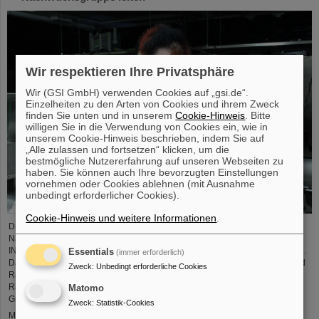
Wir respektieren Ihre Privatsphäre
Wir (GSI GmbH) verwenden Cookies auf „gsi.de“.
Einzelheiten zu den Arten von Cookies und ihrem Zweck
finden Sie unten und in unserem
Cookie-Hinweis
. Bitte
willigen Sie in die Verwendung von Cookies ein, wie in
unserem Cookie-Hinweis beschrieben, indem Sie auf
„Alle zulassen und fortsetzen“ klicken, um die
bestmögliche Nutzererfahrung auf unseren Webseiten zu
haben. Sie können auch Ihre bevorzugten Einstellungen
vornehmen oder Cookies ablehnen (mit Ausnahme
unbedingt erforderlicher Cookies).
Cookie-Hinweis und weitere Informationen
.
Dr. Jonas Ohland, Laserphysiker bei GSI/FAIR, wird ab dem 1. Juni die
Nachwuchsgruppe ALADIN (Adaptiv Laser Architecture Development and
INtegration, dt. Entwicklung und Integration adaptiver Laserarchitektur) leiten.
Essentials
(immer erforderlich)
Dazu erhält er durch das Bundesministerium für Forschung, Technologie und
Zweck
:
Unbedingt erforderliche Cookies
Raumfahrt eine Fördersumme von 2,8 Millionen Euro über fünf Jahre im
Rahmen des Programms „Fusionstalente“. Das ALADIN-Projekt legt einen
Matomo
Grundstein zur Verwirklichung stabiler, effizienter Laser für die ...
Zweck
:
Statistik-Cookies
Mehr »