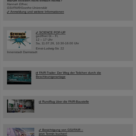
Warum existiert nicht einfach nichts?
Hannah Elfner,
GSI/FAIR/Goethe-Universität
Anmeldung und weitere Informationen
SCIENCE POP-UP
geöffnet Di – Fr,
12 – 17 Uhr
Sa, 11.07.26, 10:30-16:00 Uhr
Ernst-Ludwig-Str. 22
Innenstadt Darmstadt
FAIR-Trailer: Der Weg der Teilchen durch die
Beschleunigeranlage
Rundflug über die FAIR-Baustelle
Besichtigung von GSI/FAIR –
jetzt Termin buchen!