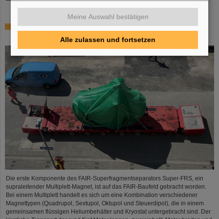
Meine Auswahl bestätigen
Erste Super-FRS-Komponente auf FAIR-Baufeld
transportiert
Alle zulassen und fortsetzen
Die erste Komponente des FAIR-Superfragmentseparators Super-FRS, ein
supraleitender Multiplett-Magnet, ist auf das FAIR-Baufeld gebracht worden.
Bei einem Multiplett handelt es sich um eine Kombination verschiedener
Magnettypen (Quadrupol, Sextupol, Oktupol und Steuerdipol), die in einem
gemeinsamen flüssigen Heliumbehälter und Kryostat untergebracht sind. Der