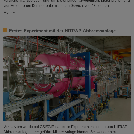
kürzliche Transport der rund fünf Meter langen, zweieinhalb Meter breiten und
vier Meter hohen Komponente mit einem Gewicht von 48 Tonnen…
Mehr »
Erstes Experiment mit der HITRAP-Abbremsanlage
Vor kurzem wurde bei GSI/FAIR das erste Experiment mit der neuen HITRAP-
Abbremsanlage durchgeführt. Mit der Anlage können Schwerionen mit