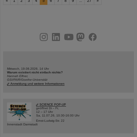
«
1
2
3
4
5
6
7
8
9
...
27
»
instagram
linkedin
youtube
helmholtz.social
facebook
Mittwoch, 19.08.2026, 14 Uhr
Warum existiert nicht einfach nichts?
Hannah Elfner,
GSI/FAIR/Goethe-Universität
Anmeldung und weitere Informationen
SCIENCE POP-UP
geöffnet Di – Fr,
12 – 17 Uhr
Sa, 11.07.26, 10:30-16:00 Uhr
Ernst-Ludwig-Str. 22
Innenstadt Darmstadt