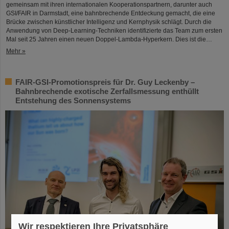
gemeinsam mit ihren internationalen Kooperationspartnern, darunter auch
GSI/FAIR in Darmstadt, eine bahnbrechende Entdeckung gemacht, die eine
Brücke zwischen künstlicher Intelligenz und Kernphysik schlägt. Durch die
Anwendung von Deep-Learning-Techniken identifizierte das Team zum ersten
Mal seit 25 Jahren einen neuen Doppel-Lambda-Hyperkern. Dies ist die…
Mehr »
FAIR-GSI-Promotionspreis für Dr. Guy Leckenby –
Bahnbrechende exotische Zerfallsmessung enthüllt
Entstehung des Sonnensystems
Wir respektieren Ihre Privatsphäre