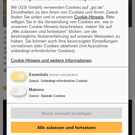
Wir (GSI GmbH) verwenden Cookies auf „gsi.de“.
Einzelheiten zu den Arten von Cookies und ihrem Zweck
finden Sie unten und in unserem
Cookie-Hinweis
. Bitte
willigen Sie in die Verwendung von Cookies ein, wie in
unserem Cookie-Hinweis beschrieben, indem Sie auf
„Alle zulassen und fortsetzen“ klicken, um die
Dr. Guy Leckenby ist für seine herausragende Promotionsarbeit zur
bestmögliche Nutzererfahrung auf unseren Webseiten zu
Untersuchung des gebundenen Betazerfalls mit Experimenten am GSI/FAIR-
haben. Sie können auch Ihre bevorzugten Einstellungen
Experimentierspeicherring ESR mit dem FAIR-GSI PhD Award 2025
vornehmen oder Cookies ablehnen (mit Ausnahme
ausgezeichnet worden. Seine Präzisionsmessung an vollständig ionisierten
unbedingt erforderlicher Cookies).
Thallium-205-Ionen trug zur Lösung eines seit Jahrzehnten bestehenden
Rätsels über den Ursprung von Blei in unserem Sonnensystem bei und stellt
Cookie-Hinweis und weitere Informationen
.
eine herausragende Leistung für GSI/FAIR dar.
Mehr »
Essentials
(immer erforderlich)
Zweck
:
Unbedingt erforderliche Cookies
ALICE löst Rätsel um Erzeugung und Überleben leichter
Matomo
Atomkerne – GSI/FAIR-Forschende beteiligt
Zweck
:
Statistik-Cookies
Meine Auswahl bestätigen
Alle zulassen und fortsetzen