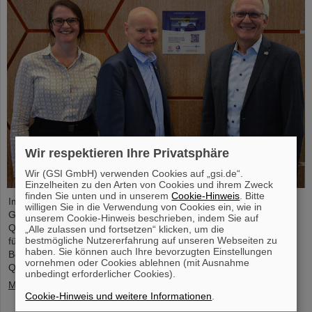
Wir respektieren Ihre Privatsphäre
Wir (GSI GmbH) verwenden Cookies auf „gsi.de“.
Einzelheiten zu den Arten von Cookies und ihrem Zweck
finden Sie unten und in unserem
Cookie-Hinweis
. Bitte
Im Jubiläumsjahr Quantum2025 hat die Deutsche Physikalische
willigen Sie in die Verwendung von Cookies ein, wie in
Gesellschaft (DPG) GSI/FAIR in Darmstadt als einen der neuen
unserem Cookie-Hinweis beschrieben, indem Sie auf
Quantenorte ausgezeichnet. Damit erhält GSI/FAIR als einer der
„Alle zulassen und fortsetzen“ klicken, um die
bestmögliche Nutzererfahrung auf unseren Webseiten zu
führenden Forschungsstandorte für Teilchen- und
haben. Sie können auch Ihre bevorzugten Einstellungen
Beschleunigerphysik eine offizielle Anerkennung im Bereich
vornehmen oder Cookies ablehnen (mit Ausnahme
Quantenwissenschaft und -technologie.
unbedingt erforderlicher Cookies).
Mehr »
Cookie-Hinweis und weitere Informationen
.