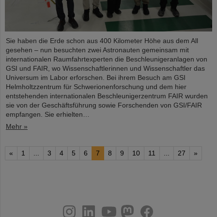
Sie haben die Erde schon aus 400 Kilometer Höhe aus dem All
gesehen – nun besuchten zwei Astronauten gemeinsam mit
internationalen Raumfahrtexperten die Beschleunigeranlagen von
GSI und FAIR, wo Wissenschaftlerinnen und Wissenschaftler das
Universum im Labor erforschen. Bei ihrem Besuch am GSI
Helmholtzzentrum für Schwerionenforschung und dem hier
entstehenden internationalen Beschleunigerzentrum FAIR wurden
sie von der Geschäftsführung sowie Forschenden von GSI/FAIR
empfangen. Sie erhielten…
Mehr »
«
1
...
3
4
5
6
7
8
9
10
11
...
27
»
instagram
linkedin
youtube
helmholtz.social
facebook