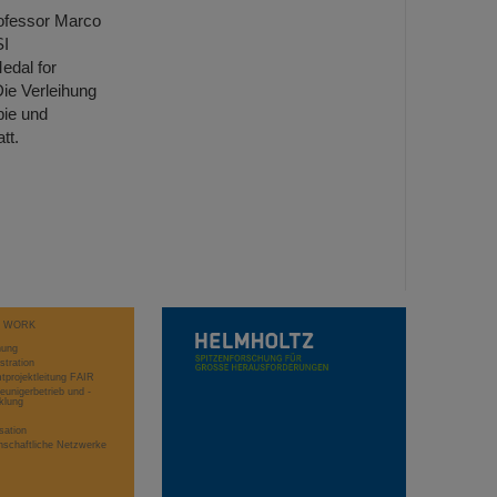
rofessor Marco
SI
edal for
ie Verleihung
pie und
tt.
T WORK
hung
stration
projektleitung FAIR
eunigerbetrieb und -
klung
sation
schaftliche Netzwerke