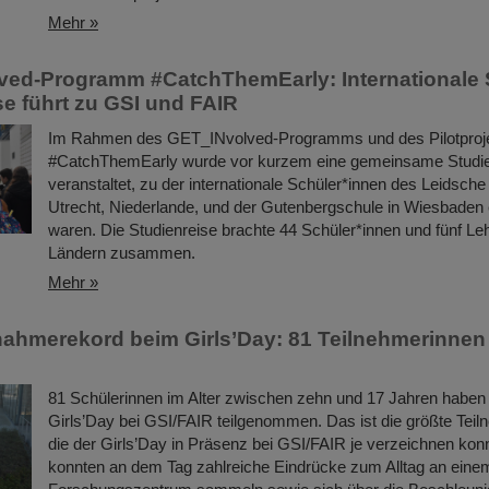
Mehr »
ed-Programm #CatchThemEarly: Internationale 
se führt zu GSI und FAIR
Im Rahmen des GET_INvolved-Programms und des Pilotproj
#CatchThemEarly wurde vor kurzem eine gemeinsame Studie
veranstaltet, zu der internationale Schüler*innen des Leidsche 
Utrecht, Niederlande, und der Gutenbergschule in Wiesbaden
waren. Die Studienreise brachte 44 Schüler*innen und fünf Le
Ländern zusammen.
Mehr »
nahmerekord beim Girls’Day: 81 Teilnehmerinne
81 Schülerinnen im Alter zwischen zehn und 17 Jahren haben
Girls’Day bei GSI/FAIR teilgenommen. Das ist die größte Teil
die der Girls’Day in Präsenz bei GSI/FAIR je verzeichnen ko
konnten an dem Tag zahlreiche Eindrücke zum Alltag an einem