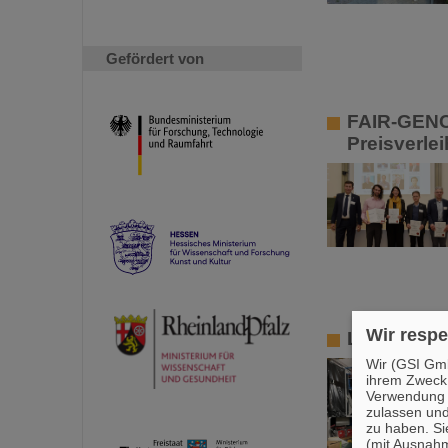
Gefördert von
FAIR-GENCO
Preisverle
Wir respe
Lenkungsau
Wir (GSI Gmb
ihrem Zweck
Verwendung v
zulassen und
zu haben. Si
(mit Ausnahm