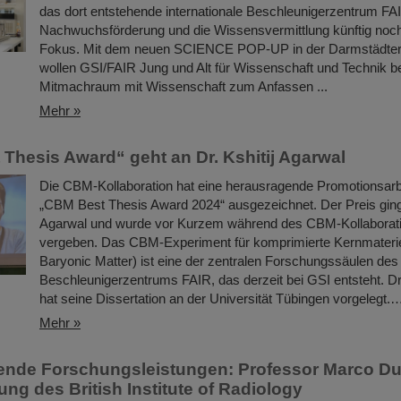
das dort entstehende internationale Beschleunigerzentrum FA
Nachwuchsförderung und die Wissensvermittlung künftig noch
Fokus. Mit dem neuen SCIENCE POP-UP in der Darmstädter 
wollen GSI/FAIR Jung und Alt für Wissenschaft und Technik be
Mitmachraum mit Wissenschaft zum Anfassen ...
Mehr »
Thesis Award“ geht an Dr. Kshitij Agarwal
Die CBM-Kollaboration hat eine herausragende Promotionsarb
„CBM Best Thesis Award 2024“ ausgezeichnet. Der Preis ging 
Agarwal und wurde vor Kurzem während des CBM-Kollaborat
vergeben. Das CBM-Experiment für komprimierte Kernmater
Baryonic Matter) ist eine der zentralen Forschungssäulen des 
Beschleunigerzentrums FAIR, das derzeit bei GSI entsteht. Dr.
hat seine Dissertation an der Universität Tübingen vorgelegt.
Mehr »
nde Forschungsleistungen: Professor Marco Dur
ng des British Institute of Radiology