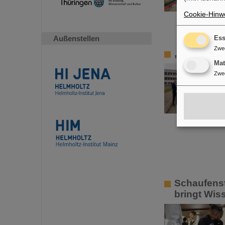
Cookie-Hinwe
Außenstellen
Ess
Zwe
„Hessen so
Ma
Zwe
Schaufenst
bringt Wiss