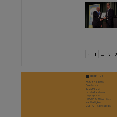
«
1
...
8
9
ÜBER UNS
Zahlen & Fakten
Geschichte
50 Jahre GSI
Geschäftsführung
Organigramm
Hinweis geben & LkSG
Nachhaltigkeit
GSI/FAIR-Campusplan