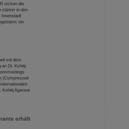
IR rücken die
 stärker in den
Innenstadt
geistern: ein
eit mit dem
an Dr. Kshitij
ionsmeetings
ie (Compressed
internationalen
 Kshitij Agarwal
…
ante erhält