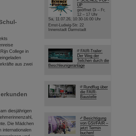
SCIENCE POP-
UP
geöffnet Di – Fr,
12 – 17 Uhr
Sa, 11.07.26, 10:30-16:00 Uhr
Schul-
Ernst-Ludwig-Str. 22
Innenstadt Darmstadt
ekts
nreise
Rijn College in
FAIR-Trailer:
Der Weg der
 eingeladen
Teilchen durch die
hrkräfte aus zwei
Beschleunigeranlage
Rundflug über
die FAIR-
n erkunden
Baustelle
 am diesjährigen
nehmerinnenzahl,
Besichtigung
nnte. Die Mädchen
von GSI/FAIR –
jetzt Termin
 internationalen
buchen!