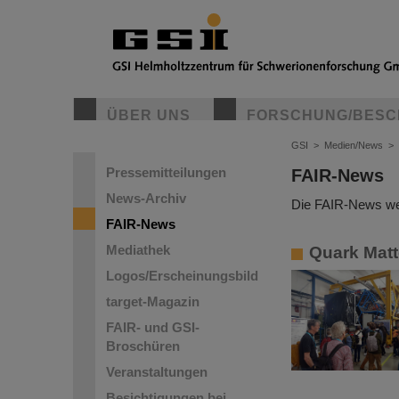
ÜBER UNS
FORSCHUNG/BESC
GSI
>
Medien/News
>
Pressemitteilungen
FAIR-News
News-Archiv
Die FAIR-News wer
FAIR-News
Mediathek
Quark Matt
Logos/Erscheinungsbild
target-Magazin
FAIR- und GSI-
Broschüren
Veranstaltungen
Besichtigungen bei