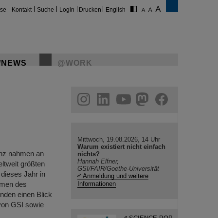
ise
Kontakt
Suche
Login
Drucken
English
/NEWS
@WORK
gram
linkedin
youtube
helmholtz.social
facebook
Mittwoch, 19.08.2026, 14 Uhr
Warum existiert nicht einfach
enz nahmen an
nichts?
Hannah Elfner,
ltweit größten
GSI/FAIR/Goethe-Universität
 dieses Jahr in
Anmeldung und weitere
ahmen des
Informationen
nden einen Blick
von GSI sowie