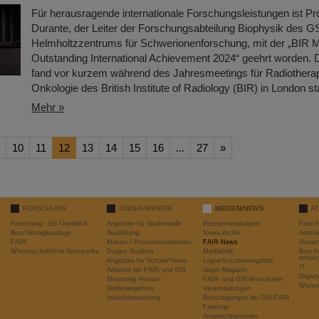
Für herausragende internationale Forschungsleistungen ist P
Durante, der Leiter der Forschungsabteilung Biophysik des G
Helmholtzzentrums für Schwerionenforschung, mit der „BIR M
Outstanding International Achievement 2024“ geehrt worden. D
fand vor kurzem während des Jahresmeetings für Radiothera
Onkologie des British Institute of Radiology (BIR) in London sta
Mehr »
10
11
12
13
14
15
16
...
27
»
FORSCHUNG
JOBS/KARRIERE
MEDIEN/NEWS
A
Forschung - Ein Überblick
Angebote für Studierende
Pressemitteilungen
Forsc
Beschleunigeranlage
Ausbildung
News-Archiv
Admini
FAIR
Master / Promotionsarbeiten
FAIR-News
Gesamt
Wissenschaftliche Netzwerke
Duales Studium
Mediathek
Beschl
entwic
Angebote für Schüler*innen
Logos/Erscheinungsbild
IT
Arbeiten bei FAIR und GSI
target-Magazin
Organi
Mentoring Hessen
FAIR- und GSI-Broschüren
Wissen
Stellenangebote
Veranstaltungen
Initiativbewerbung
Besichtigungen bei GSI/FAIR
Fanshop
Ansprechpersonen