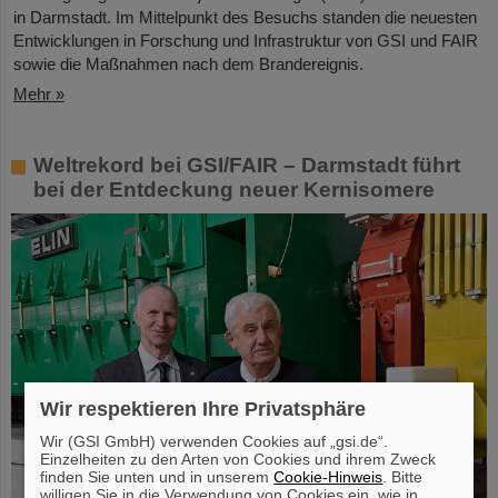
in Darmstadt. Im Mittelpunkt des Besuchs standen die neuesten
Entwicklungen in Forschung und Infrastruktur von GSI und FAIR
sowie die Maßnahmen nach dem Brandereignis.
Mehr »
Weltrekord bei GSI/FAIR – Darmstadt führt
bei der Entdeckung neuer Kernisomere
Wir respektieren Ihre Privatsphäre
Wir (GSI GmbH) verwenden Cookies auf „gsi.de“.
Einzelheiten zu den Arten von Cookies und ihrem Zweck
finden Sie unten und in unserem
Cookie-Hinweis
. Bitte
willigen Sie in die Verwendung von Cookies ein, wie in