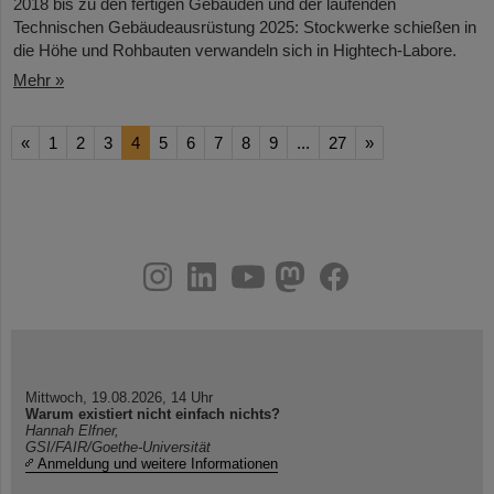
2018 bis zu den fertigen Gebäuden und der laufenden
Technischen Gebäudeausrüstung 2025: Stockwerke schießen in
die Höhe und Rohbauten verwandeln sich in Hightech-Labore.​
Mehr »
«
1
2
3
4
5
6
7
8
9
...
27
»
instagram
linkedin
youtube
helmholtz.social
facebook
Mittwoch, 19.08.2026, 14 Uhr
Warum existiert nicht einfach nichts?
Hannah Elfner,
GSI/FAIR/Goethe-Universität
Anmeldung und weitere Informationen