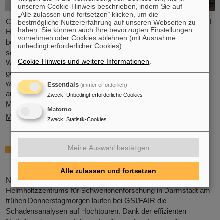
unserem Cookie-Hinweis beschrieben, indem Sie auf
„Alle zulassen und fortsetzen“ klicken, um die
Chemische Elemente, neue Isotope, kleinste Teilchen – das GSI
bestmögliche Nutzererfahrung auf unseren Webseiten zu
haben. Sie können auch Ihre bevorzugten Einstellungen
Helmholtzzentrum für Schwerionenforschung in Darmstadt ist
vornehmen oder Cookies ablehnen (mit Ausnahme
bekannt für seine Entdeckungen, unter anderem von insgesamt
unbedingt erforderlicher Cookies).
sechs superschweren Elementen. Nun gibt es einen neuen
Cookie-Hinweis und weitere Informationen
.
Weltrekord zu vermelden: Das Forschungszentrum, an dem
gerade die internationale Beschleunigeranlage FAIR errichtet
wird, führt die Weltrangliste der Entdeckung von Kernisomeren
Essentials
(immer erforderlich)
an. Die Statistik hat Professor Michael Thoennessen von der
Zweck
:
Unbedingt erforderliche Cookies
Michigan State University,…
Matomo
Mehr »
Zweck
:
Statistik-Cookies
Nach Großbrand laufen die
Meine Auswahl bestätigen
Schadensanalysen bei GSI/FAIR
Alle zulassen und fortsetzen
Nach dem Großbrand auf dem Campus des GSI
Helmholtzzentrums für Schwerionenforschung in Darmstadt am
frühen Donnerstagmorgen laufen bei GSI/FAIR die
Schadensanalysen auf Hochtouren. Dank der effizienten