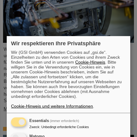
Wir respektieren Ihre Privatsphäre
Während die Rohbauarbeiten auf dem Baufeld voranschreiten
Wir (GSI GmbH) verwenden Cookies auf „gsi.de“.
und die Entwicklung und Fertigung der Hightech-Komponenten
Einzelheiten zu den Arten von Cookies und ihrem Zweck
für das künftige Beschleunigerzentrum FAIR läuft, werden die
finden Sie unten und in unserem
Cookie-Hinweis
. Bitte
willigen Sie in die Verwendung von Cookies ein, wie in
nächsten entscheidenden Weichen für den großen FAIR-
unserem Cookie-Hinweis beschrieben, indem Sie auf
Ringbeschleuniger SIS100 gestellt: Die Montage der
„Alle zulassen und fortsetzen“ klicken, um die
Beschleunigermaschine in den neu errichteten Gebäuden wird
bestmögliche Nutzererfahrung auf unseren Webseiten zu
haben. Sie können auch Ihre bevorzugten Einstellungen
vorbereitet, der Endspurt Richtung Installationsstart des SIS100
vornehmen oder Cookies ablehnen (mit Ausnahme
hat begonnen. Die Verantwortlichen der zuständigen Teilprojekte
unbedingt erforderlicher Cookies).
SIS100/SIS18 und SMG (Site…
Cookie-Hinweis und weitere Informationen
.
Mehr »
Essentials
(immer erforderlich)
Trauer um Bikash Sinha
Zweck
:
Unbedingt erforderliche Cookies
Matomo