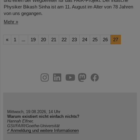
und einen der Wegbereiter für das FAIR-Projekt. Der indische
Physiker Bikash Sinha ist am 11. August im Alter von 78 Jahren
von uns gegangen.
Mehr »
«
1
...
19
20
21
22
23
24
25
26
27
instagram
linkedin
youtube
helmholtz.social
facebook
Mittwoch, 19.08.2026, 14 Uhr
Warum existiert nicht einfach nichts?
Hannah Elfner,
GSI/FAIR/Goethe-Universität
Anmeldung und weitere Informationen