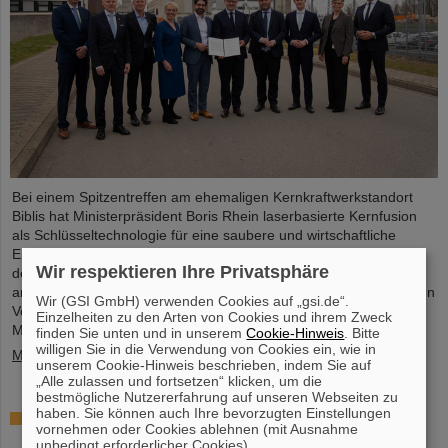
Bei einem Spitzentreffen am ehemaligen Kernkraftwerkstandort
Biblis hat Ministerpräsident Boris Rhein laserbasierte Kernfusion
als Schlüsseltechnologie für eine saubere und wirtschaftliche
Energieversorgung bezeichnet. Auch Professor Thomas Nilsson,
Wir respektieren Ihre Privatsphäre
der Wissenschaftliche Geschäftsführer von GSI und FAIR, nahm
an dem Treffen teil und unterzeichnete gemeinsam mit zahlreichen
Wir (GSI GmbH) verwenden Cookies auf „gsi.de“.
Vertreter*innen aus Politk, Wirtschaft und Wissenschaft ein
Einzelheiten zu den Arten von Cookies und ihrem Zweck
Memorandum of Understanding (MoU) zur Kernfusion.
finden Sie unten und in unserem
Cookie-Hinweis
. Bitte
willigen Sie in die Verwendung von Cookies ein, wie in
Mehr »
unserem Cookie-Hinweis beschrieben, indem Sie auf
„Alle zulassen und fortsetzen“ klicken, um die
bestmögliche Nutzererfahrung auf unseren Webseiten zu
haben. Sie können auch Ihre bevorzugten Einstellungen
Schaufenster in die Spitzenforschung: SCIENCE
vornehmen oder Cookies ablehnen (mit Ausnahme
POP-UP von GSI/FAIR bringt Wissenschaft in die
unbedingt erforderlicher Cookies).