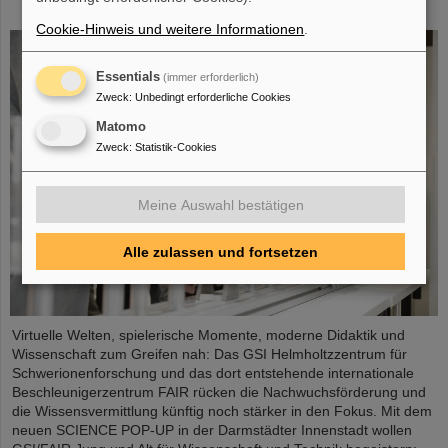
City
Cookie-Hinweis und weitere Informationen
.
Essentials
(immer erforderlich)
Zweck
:
Unbedingt erforderliche Cookies
Matomo
Zweck
:
Statistik-Cookies
Meine Auswahl bestätigen
Alle zulassen und fortsetzen
Virtuelle Welten, spielerische Momente, moderne Didaktik und
Wissenschaft zum Greifen nah: Das GSI Helmholtzzentrum für
Schwerionenforschung und das dort entstehende internationale
Beschleunigerzentrum FAIR rücken die Nachwuchsförderung und
die Wissensvermittlung künftig noch stärker in den Fokus. Mit dem
neuen SCIENCE POP-UP in der Darmstädter Innenstadt wollen