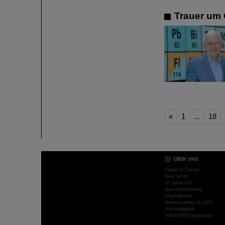
Trauer um 
«
1
...
18
ÜBER UNS
Zahlen & Fakten
Geschichte
50 Jahre GSI
Geschäftsführung
Organigramm
Hinweis geben & LkSG
Nachhaltigkeit
GSI/FAIR-Campusplan