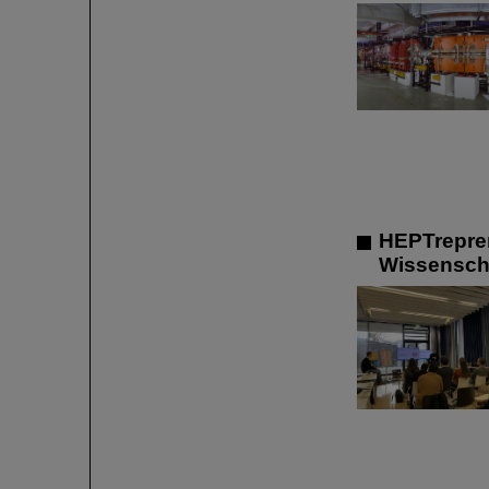
HEPTrepren
Wissenscha