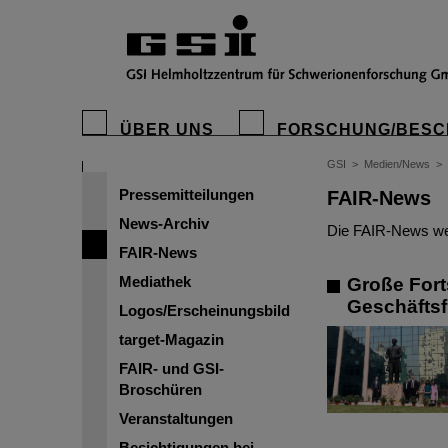
ÜBER UNS
FORSCHUNG/BESC
GSI
>
Medien/News
>
Pressemitteilungen
FAIR-News
News-Archiv
Die FAIR-News wer
FAIR-News
Mediathek
Große Forts
Geschäftsf
Logos/Erscheinungsbild
target-Magazin
FAIR- und GSI-
Broschüren
Veranstaltungen
Besichtigungen bei