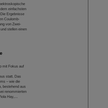
pektroskopische
 dem einfachsten
 Die Ergebnisse
ken Coulomb-
ung von Zwei-
und stellen einen
ie
p mit Fokus auf
us statt. Das
ms – wie die
p, bestehend aus
wei renommierten
Viola Hay,…