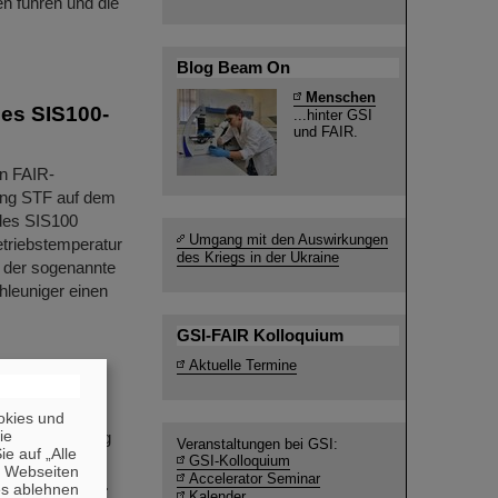
n führen und die
Blog Beam On
Menschen
nes SIS100-
...hinter GSI
und FAIR.
en FAIR-
tung STF auf dem
des SIS100
Umgang mit den Auswirkungen
etriebstemperatur
des Kriegs in der Ukraine
, der sogenannte
hleuniger einen
GSI-FAIR Kolloquium
Aktuelle Termine
FAIR
okies und
die
rgerbeteiligung
Veranstaltungen bei GSI:
e auf „Alle
trum für
GSI-Kolloquium
n Webseiten
Accelerator Seminar
d Ion Research.
es ablehnen
Kalender