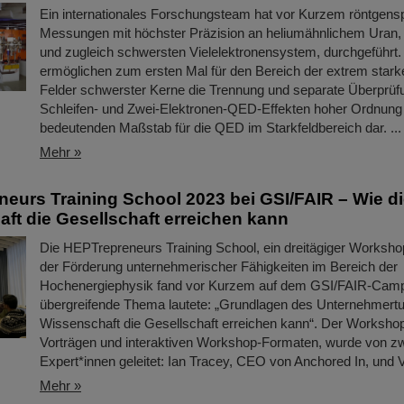
Ein internationales Forschungsteam hat vor Kurzem röntgens
Messungen mit höchster Präzision an heliumähnlichem Uran,
und zugleich schwersten Vielelektronensystem, durchgeführt.
ermöglichen zum ersten Mal für den Bereich der extrem star
Felder schwerster Kerne die Trennung und separate Überprüf
Schleifen- und Zwei-Elektronen-QED-Effekten hoher Ordnung 
bedeutenden Maßstab für die QED im Starkfeldbereich dar. ...
Mehr »
eurs Training School 2023 bei GSI/FAIR – Wie d
ft die Gesellschaft erreichen kann
Die HEPTrepreneurs Training School, ein dreitägiger Worksho
der Förderung unternehmerischer Fähigkeiten im Bereich der
Hochenergiephysik fand vor Kurzem auf dem GSI/FAIR-Camp
übergreifende Thema lautete: „Grundlagen des Unternehmertu
Wissenschaft die Gesellschaft erreichen kann“. Der Worksho
Vorträgen und interaktiven Workshop-Formaten, wurde von z
Expert*innen geleitet: Ian Tracey, CEO von Anchored In, und 
Mehr »