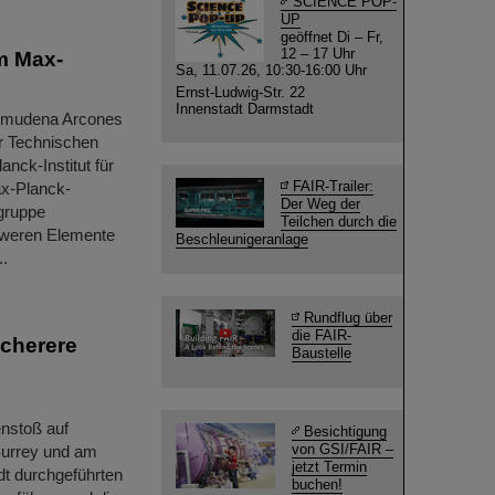
SCIENCE POP-
UP
geöffnet Di – Fr,
12 – 17 Uhr
m Max-
Sa, 11.07.26, 10:30-16:00 Uhr
Ernst-Ludwig-Str. 22
Innenstadt Darmstadt
Almudena Arcones
r Technischen
nck-Institut für
FAIR-Trailer:
ax-Planck-
Der Weg der
sgruppe
Teilchen durch die
hweren Elemente
Beschleunigeranlage
..
Rundflug über
die FAIR-
cherere
Baustelle
enstoß auf
Besichtigung
von GSI/FAIR –
 Surrey und am
jetzt Termin
t durchgeführten
buchen!