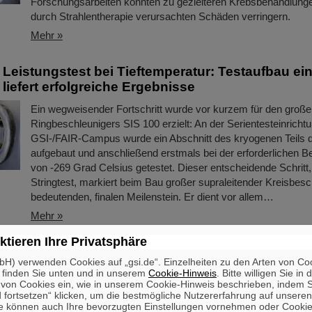
Forschungsarbeiten könnten zu gezielteren Krebsbehandlunge
durch Strahlentherapie verursachten Schäden verringern.
Mehr »
Leistungstest bei Tieftemperatur: Testaufbau ei
liefert erfolgreiche Ergebnisse
Ein wegweisender Fortschritt wurde vor kurzem für den groß
Ringbeschleunigers SIS 100 erzielt: An der Serientesteinrich
GSI-/FAIR-Campus wurde ein Abschnitt des kryogenen Teils 
aufgebaut und anschließend erstmals bei der erforderlichen B
von -269 Grad Celsius getestet. Dieser entscheidende Schritt
Stringtest, markiert beim Bau großer supraleitender Kreisbesc
bedeutenden, finalen Meilenstein. Er dient vor allem…
Mehr »
ktieren Ihre Privatsphäre
ftsausschuss der Stadt Darmstadt bei GSI und 
H) verwenden Cookies auf „gsi.de“. Einzelheiten zu den Arten von Co
 finden Sie unten und in unserem
Cookie-Hinweis
. Bitte willigen Sie in 
Der Ausschuss für Wirtschaftsförderung, Wissenschaft und Bü
on Cookies ein, wie in unserem Cookie-Hinweis beschrieben, indem Si
der Stadt Darmstadt besuchte kürzlich das GSI Helmholtzzen
 fortsetzen“ klicken, um die bestmögliche Nutzererfahrung auf unsere
Schwerionenforschung und die FAIR Facility for Antiproton an
e können auch Ihre bevorzugten Einstellungen vornehmen oder Cooki