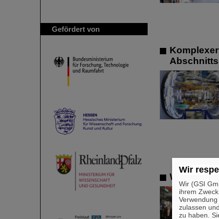
Gefördert von
Komplexer 
Abschnitts 
Wir respe
Wissenscha
Wir (GSI Gmb
ihrem Zweck
Verwendung v
zulassen und
zu haben. Si