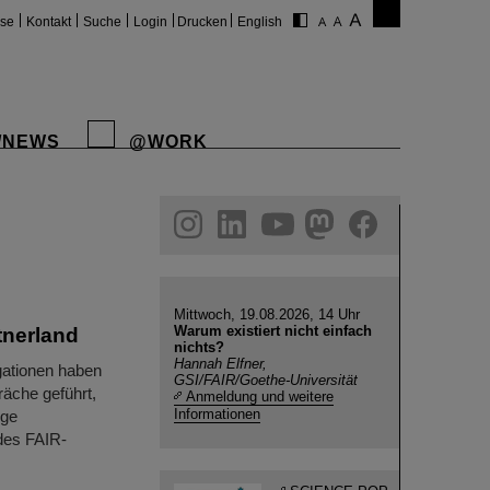
ise
Kontakt
Suche
Login
Drucken
English
/NEWS
@WORK
gram
linkedin
youtube
helmholtz.social
facebook
Mittwoch, 19.08.2026, 14 Uhr
Warum existiert nicht einfach
tnerland
nichts?
Hannah Elfner,
gationen haben
GSI/FAIR/Goethe-Universität
äche geführt,
Anmeldung und weitere
Informationen
ige
des FAIR-