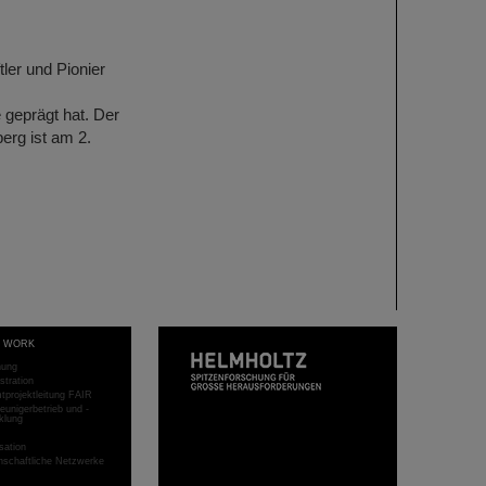
er und Pionier
geprägt hat. Der
erg ist am 2.
T WORK
hung
stration
projektleitung FAIR
eunigerbetrieb und -
klung
sation
schaftliche Netzwerke